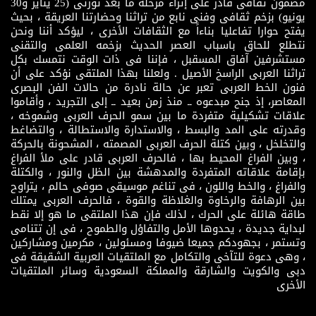
مضمون ثقافى قادر على إثراء مرحلة ما بعد ثورتى (25 يناير و30
يونيو) بزخم ثقافى وفنى نابع من تراثنا وحضارتنا العريقة ، بحيث
يفتح حوارا تفاعليا بناءاً مع الثقافات الأخرى ، ليؤكد أننا ونحن
نتطلع للحاق باسباب العصر الحديث بزخمه العلمى والتقنى
مستشرفين آفاق المسقبل ، فإننا فى ذات الوقت نتمسك بكل
تراثنا العربى الراسخ الأصيل . ولعلنا بهذا الملتقى نؤكد على أن
فنون الخط العربى تعبر عن حالة نادرة من حالات الفن البصرى
المعاصر، إذ جنح مبدعوه ــ منذ زمن بعيد ــ إلى التجريد ، وأقاموا
علاقات تشكيلية متفردة ما بين سمو الحرف العربى وشموخه ،
وقدرته على المد والبسط ، والاستدارة والاستطالة ، والتضاغط
والتخلخل ، وبين كتلة الحرف العربى المصمته ، المشحونة بالحركة
، وبين الفراغ المحيط بها ، فالحرف العربى قادر على ملأ الفراغ
بإقامة علاقاته المتفردة والمدهشة بين الظل والنور ، والكتلة
والفراغ ، والخط واللون ، فى تناغم موسيقى صوفى حالم ، يتراوح
بين الرهافة والرخاوة والغلاظة والقوة ، فالحرف العربى يمتلك
طاقة هائلة على الحرك ، لذلك فإن هذا الملتقى ما هو إلا نقط
لبداية جديدة ، يحدوها الأمل والتفاؤل والطموح ، فى إن تتنامى
وتستمر ، بجهودكم جميعا ضيوفا ومسئولين ، مكرمين ومشاركين
، وهى دعوة للتآخى والتكامل مع الملتقيات العربية الشقيقة فى
دبى والكويت والشارقة والمملكة السعودية وسائر الملتقيات
الأخرى