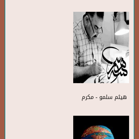
هيثم سلمو - مكرم