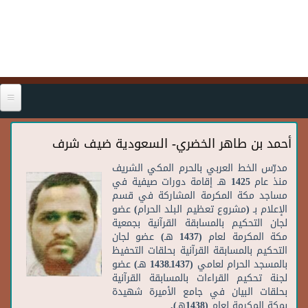
Skip to main content
أحمد بن طاهر الخضري- السعودية ضيف شرف
مدرّس
الخط
العربي
بالحرم
المكي
الشريف
منذ
عام
1425
هـ
إقامة
دورات
صيفية
في
مساجد
مكة
المكرمة
المشاركة
في
قسم
الإعلام
بـ
(
مشروع
تعظيم
البلد
الحرام
)
عضو
لجان
التحكيم
بالمسابقة
القرآنية
بجمعية
مكة
المكرمة
لعام
(1437
هـ
)
عضو
لجان
التحكيم
بالمسابقة
القرآنية
بحلقات
التحفيظ
بالمسجد
الحرام
لعامي
(1437
ـ
1438
هـ
)
عضو
لجنة
تحكيم
القراءات
بالمسابقة
القرآنية
بحلقات
البيان
في
جامع
الأميرة
شهيدة
بمكة
المكرمة
لعام
(1438
هـ
).