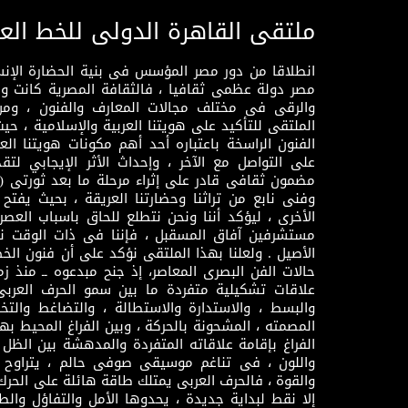
ملتقى القاهرة الدولى للخط الع
انطلاقا من دور مصر المؤسس فى بنية الحضارة الإنسـا
مصر دولة عظمى ثقافيا ، فالثقافة المصرية كانت 
والرقى فى مختلف مجالات المعارف والفنون ، ومن
الملتقى للتأكيد على هويتنا العربية والإسلامية ، ح
الفنون الراسخة باعتباره أحد أهم مكونات هويتنا العر
على التواصل مع الآخر ، وإحداث الأثر الإيجابي لت
وفنى نابع من تراثنا وحضارتنا العريقة ، بحيث يفتح حو
الأخرى ، ليؤكد أننا ونحن نتطلع للحاق باسباب العصر
مستشرفين آفاق المسقبل ، فإننا فى ذات الوقت نتم
الأصيل . ولعلنا بهذا الملتقى نؤكد على أن فنون الخط
حالات الفن البصرى المعاصر، إذ جنح مبدعوه ــ منذ زمن
علاقات تشكيلية متفردة ما بين سمو الحرف العرب
والبسط ، والاستدارة والاستطالة ، والتضاغط والتخ
المصمته ، المشحونة بالحركة ، وبين الفراغ المحيط به
الفراغ بإقامة علاقاته المتفردة والمدهشة بين الظل وا
واللون ، فى تناغم موسيقى صوفى حالم ، يتراوح بي
والقوة ، فالحرف العربى يمتلك طاقة هائلة على الحرك
إلا نقط لبداية جديدة ، يحدوها الأمل والتفاؤل وال