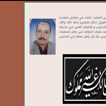
حاصل علي دبلومي الخط و التخصص في التذهيب عامي ٨٦/٨٢ و كان ترتيبه الأول علي الصعيد، شارك في معارض متعددة
فوزي سالم عفيفي) رحمه الله، والف
بالتدريس و الإشراف الفني في مدرسة
قد عشرات الدوارات في بعض الجمعيات
ربي، ولا زال يعمل معلما في المدارس