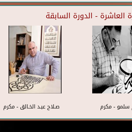
العاشرة - الدورة السابقة
سلمو - مكرم
صـلاح عبـد الخـالق - مكرم