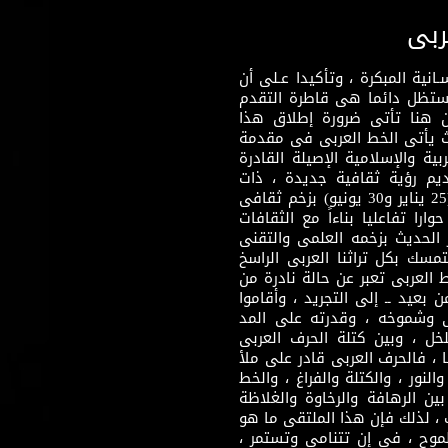
ربى
نية المبكرة ، وتأكيدا عـلى أن
وستظل دائما هى قاطرة التقدم
 هنا تأتى ضرورة إطلاق هذا
يث يأتى الخط العربى فى مقدمة
بية والإسلامية الإصيلة القادرة
قديم رؤية ثقافية جديدة ، ذات
مضمون ثقافى قادر على إثراء مرحلة ما بعد ثورتى (25 يناير و30 يونيو) بزخم ثقافى
ارا تفاعليا بناءاً مع الثقافات
 الحديث بزخمه العلمى والتقنى
سك بكل تراثنا العربى الراسخ
 العربى تعبر عن حالة نادرة من
 بعيد ــ إلى التجريد ، وأقاموا
ى وشموخه ، وقدرته على المد
لخل ، وبين كتلة الحرف العربى
ا ، فالحرف العربى قادر على ملأ
لنور ، والكتلة والفراغ ، والخط
ن الرهافة والرخاوة والغلاظة
 ، لذلك فإن هذا الملتقى ما هو
طموح ، فى إن تتنامى وتستمر ،