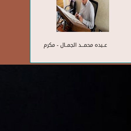
عــبده محمـــد الجمــال - مكرم