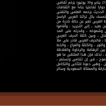
مضمون ثقافى قادر على إثراء مرحلة ما بعد ثورتى (25 يناير و30 يونيو) بزخم ثقافى
ارا تفاعليا بناءاً مع الثقافات
 الحديث بزخمه العلمى والتقنى
سك بكل تراثنا العربى الراسخ
 العربى تعبر عن حالة نادرة من
 بعيد ــ إلى التجريد ، وأقاموا
ى وشموخه ، وقدرته على المد
لخل ، وبين كتلة الحرف العربى
ا ، فالحرف العربى قادر على ملأ
لنور ، والكتلة والفراغ ، والخط
ن الرهافة والرخاوة والغلاظة
 ، لذلك فإن هذا الملتقى ما هو
طموح ، فى إن تتنامى وتستمر ،
 ، وهى دعوة للتآخى والتكامل
ارقة والمملكة السعودية وسائر