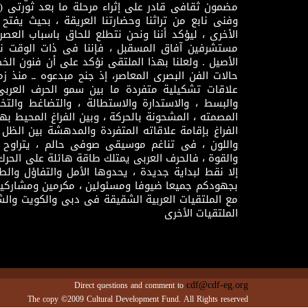
وفنى نابع من تراثنا وحضارتنا العريقة ، بحيث يفتح حو
الأخرى ، ليؤكد أننا ونحن نتطلع للحاق باسباب العصر
مستشرفين آفاق المسقبل ، فإننا فى ذات الوقت نتم
الأصيل . ولعلنا بهذا الملتقى نؤكد على أن فنون الخط
حالات الفن البصرى المعاصر، إذ جنح مبدعوه ــ منذ زمن
علاقات تشكيلية متفردة ما بين سمو الحرف العرب
والبسط ، والاستدارة والاستطالة ، والتضاغط والتخ
المصمته ، المشحونة بالحركة ، وبين الفراغ المحيط به
الفراغ بإقامة علاقاته المتفردة والمدهشة بين الظل وا
واللون ، فى تناغم موسيقى صوفى حالم ، يتراوح بي
والقوة ، فالحرف العربى يمتلك طاقة هائلة على الحرك
إلا نقط لبداية جديدة ، يحدوها الأمل والتفاؤل وال
بجهودكم جميعا ضيوفا ومسئولين ، مكرمين ومشاركين
مع الملتقيات العربية الشقيقة فى دبى والكويت والش
الملتقيات الأخرى
cdf@cdf-eg.org
Direct questions and comment to
The copy ©2009 Cultural Development Fund. All Rights reserved