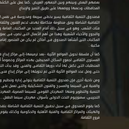
بعضهم البعض وبينهم وبين الجمهور العريض ..كما عمل على الكش
المحافظات ودعمها ووضعها على طريق التميز والإبداع.
فصندوق التنمية الثقافية يسير بخطى سريعة ومدروسة فى نفس ال
الثقافية الشاملة وفق منظومة متكاملة تهدف لدعم الفنون والثقاف
فئات الشعب. وهو فى سبيل ذلك أقام العديد من المكتبات العامة وا
والنجوع والأحياء الشعبية وهذا من أهم الأعمال التى تضرب فى عمق 
مكتبة .
كما أن فلسفة تحويل المواقع الأثرية –بعد ترميمها–إلى مراكز إبداع 
المستوى الثقافى لجموع السكان المحيطين بهذه المراكز وخصوصاً أن
حتى وصل عدد المواقع الأثرية التى تم تحويلها إلى مراكز إبداع فنى تابعة للصند
ومن ناحية أخرى فإن صندوق التنمية الثقافية يتولى إدارة وتنظيم ود
والفنية فى السينما والمسرح والفنون التشكيلية والتى تعمل على 
التنمية والتطوير ومنها: المهرجان القومى للسينما المصرية، المهر
التجريبى، سمبوزيوم النحت الدولى بأسوان، مهرجان سينما الطفل.....
كما يقوم الصندوق فى سبيل تحقيق التنمية الثقافية الشاملة بتقدي
والهيئات والمراكز الثقافية والفنية الأهلية والحكومية وكذلك يقوم
فروع الثقافة.