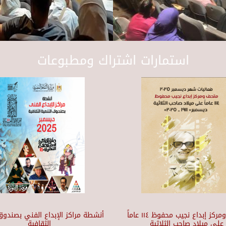
استمارات اشتراك ومطبوعات
متحف ومركز إبداع نجيب محفوظ ١١٤ عاماً
أنشطة مراكز الإبداع الفني بصندوق 
على ميلاد صاحب الثلاثية
الثقافية