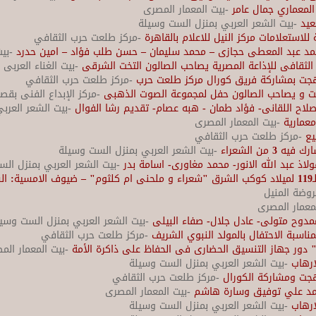
لمعماري جمال عامر
-بيت المعمار المصرى
عيد
-بيت الشعر العربي بمنزل الست وسيلة
 للاستعلامات مركز النيل للاعلام بالقاهرة
-مركز طلعت حرب الثقافي
حمد عبد المعطى حجازى – محمد سليمان – حسن طلب فؤاد – امين حدرد
-بي
ى الثقافى للإذاعة المصرية يصاحب الصالون التخت الشرقى
-بيت الغناء العربى 
بهجت بمشاركة فريق كورال مركز طلعت حرب
-مركز طلعت حرب الثقافي
جت و يصاحب الصالون حفل لمجموعة الصوت الذهبى
-مركز الإبداع الفنى بقصر
لاح اللقانى- فؤاد طمان - هبه عصام- تقديم رشا الفوال
-بيت الشعر العرب
معمارية
-بيت المعمار المصرى
يع
-مركز طلعت حرب الثقافي
من الشعراء
-بيت الشعر العربي بمنزل الست وسيلة
اذ عبد الله الانور- محمد مغاورى- اسامة بدر
-بيت الشعر العربي بمنزل ال
أمسية شعرية موسيقية فى الذكرى الـ119 لميلاد كوكب الشرق "شعراء و ملحنى ام كلثوم" – ض
روضة المنيل
لمعمار المصرى
مدوح متولى- عادل جلال- صفاء البيلى
-بيت الشعر العربي بمنزل الست وسي
مناسبة الاحتفال بالمولد النبوي الشريف
-مركز طلعت حرب الثقافي
" دور جهاز التنسيق الحضارى فى الحفاظ على ذاكرة الأمة
-بيت المعمار الم
ارهاب
-بيت الشعر العربي بمنزل الست وسيلة
هجت ومشاركة الكورال
-مركز طلعت حرب الثقافي
حمد علي توفيق وسارة هاشم
-بيت المعمار المصرى
ارهاب
-بيت الشعر العربي بمنزل الست وسيلة