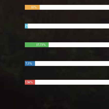
11%
2%
17.73%
7.5%
7.56%