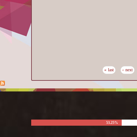
last »
next ›
53.25%