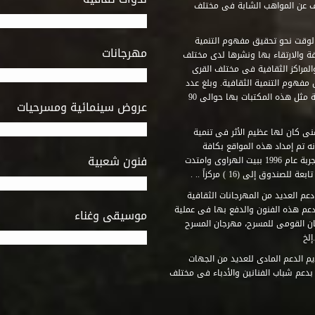
ف عن المواهب الشابة فى مختلف
وقت نحو تحقيق مفهوم التنمية
مهرجانات
ة والارتقاء بها ونشرها لدى مختلف
لمراكز الثقافية فى مختلف القرى
مفهوم التنمية الثقافية. وبلغ عدد
المكتبات التى أنشأها الصندوق فى أماكن لم يكن من المتصور إقامة مثل هذه المكتبات بها حوالى 90
عروض سينمائية ومسرحيات
فنى كان لها عظيم الأثر فى تنمية
ه تم إمداد هذه المواقع بكافة
فنون شعبية
المتطلبات التى تكفل لها أداء دورها الثقافى والفنى. وقد بدأت التجربة عام 1996 ببيت الهراوى وامتدت
وق إلى (16 ) مركزاً .. .
عم العديد من المهرجانات الثقافية
دعم هذه الفنون والدفع بها فى عملية
موسيقى وغناء
جان القومى للمسرح، مهرجان المسرح
إلخ
م الدعم المادى للعديد من الجهات
 بدعم شباب الفنانين والأدباء فى مختلف