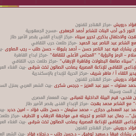
د فؤاد درويش
-مركز الهناجر للفنون
لنور كى أحب البنات للشاعر أحمد الجعفرى
-مسرح الجمهورية
جت والاحتفال بذكرى تحرير سيناء
-مركز الإبداع الفنى بقصر الأمير طاز
الشاعر عبد الناصر عبد الحميد
-مركز طلعت حرب الثقافي
ى يشارك فيه عبد الناصر حسن – أحمد بلبولة – حسن طلب – رجب الصاوى
-بي
ام – الرمز والرؤية" "المجلس الأعلى للثقافة"
-مركز ابداع القاهرة
"سيناء صانعة البطولات وقاهرة الإرهاب"
-مركز طلعت حرب الثقافي
الإذاعى الثقافى للإذاعة المصرية يصاحب الصالون تخت شرقى
-بيت الغناء الع
ير اللقاء أ / ماهر شريف
-مركز الحرية للإبداع بالإسكندرية
د فؤاد درويش
-مركز الهناجر للفنون
حمد مملوك – عبير عبد العزيز – جرجس شكرى
-بيت الشعر العربي بمنزل الس
زل الست وسيلة
فتحى- قيم البيئة الداخلية للمبانى
-بيت المعمار المصرى
آة" مع الشاعر محمد بهجت
-مركز الإبداع الفنى بقصر الأمير طاز
مد عبد المعطى حجازى – محمد سليمان – حسن طلب فؤاد – امين حدرد
-بيت
ل"... جمال عبد الناصر و تجربته فى مواجهة الارهاب و التطرف
-مركز طلعت
الإذاعى الثقافى للإذاعة المصرية يصاحب الصالون تخت شرقى
-بيت الغناء الع
د فؤاد درويش
-مركز الهناجر للفنون
ى يشارك فيها د.سعيد توفيق – د.حسن طلب – د.نجلاء فؤاد
-بيت الشعر ال