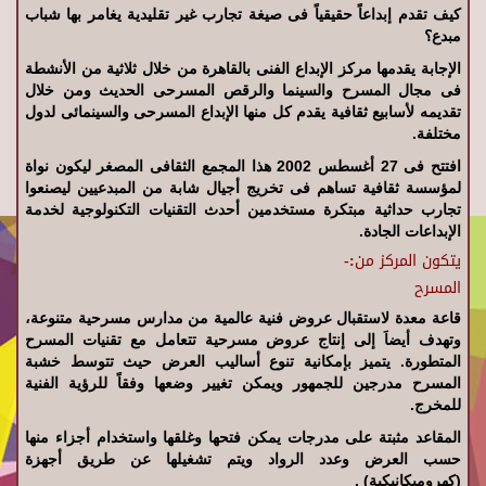
كيف تقدم إبداعاً حقيقياً فى صيغة تجارب غير تقليدية يغامر بها شباب
مبدع؟
الإجابة يقدمها مركز الإبداع الفنى بالقاهرة من خلال ثلاثية من الأنشطة
فى مجال المسرح والسينما والرقص المسرحى الحديث ومن خلال
تقديمه لأسابيع ثقافية يقدم كل منها الإبداع المسرحى والسينمائى لدول
مختلفة.
افتتح فى 27 أغسطس 2002 هذا المجمع الثقافى المصغر ليكون نواة
لمؤسسة ثقافية تساهم فى تخريج أجيال شابة من المبدعيين ليصنعوا
تجارب حداثية مبتكرة مستخدمين أحدث التقنيات التكنولوجية لخدمة
الإبداعات الجادة.
يتكون المركز من:-
المسرح
قاعة معدة لاستقبال عروض فنية عالمية من مدارس مسرحية متنوعة،
وتهدف أيضاَ إلى إنتاج عروض مسرحية تتعامل مع تقنيات المسرح
المتطورة. يتميز بإمكانية تنوع أساليب العرض حيث تتوسط خشبة
المسرح مدرجين للجمهور ويمكن تغيير وضعها وفقاً للرؤية الفنية
للمخرج.
المقاعد مثبتة على مدرجات يمكن فتحها وغلقها واستخدام أجزاء منها
حسب العرض وعدد الرواد ويتم تشغيلها عن طريق أجهزة
(كهروميكانيكية) .