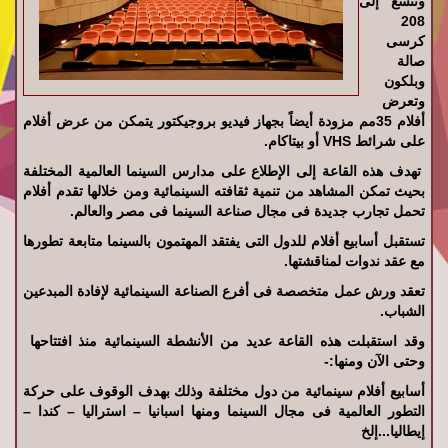
وتتسع إلى
208
كرسى
صالة
وبلكون
وتعرض
أفلام 35مم مزودة أيضاً بجهاز فيديو بروجيكتور يتمكن من عرض أفلام
على شرائط VHS أو بيتاكام.
تهدف هذه القاعة إلى الإطلاع على مدارس السينما العالمية المختلفة
بحيث تمكن المشاهد من تنمية ثقافته السينمائية ومن خلالها تقدم أفلام
تحمل تجارب جديدة فى مجال صناعة السينما فى مصر والعالم.
تستقبل أسابيع أفلام للدول التى يفتقد المهتمون بالسينما متابعة تطورها
مع عقد ندوات لمناقشتها.
تعقد ورش عمل متخصصة فى أفرع الصناعة السينمائية لإفادة المبدعين
الشباب.
وقد استقبلت هذه القاعة عديد من الأنشطة السينمائية منذ افتتاحها
وحتى الآن ومنها:-
أسابيع أفلام سينمائية من دول مختلفة وذلك بهدف الوقوف على حركة
التطور العالمية فى مجال السينما ومنها اسبانيا – استراليا – كندا –
إيطاليا...إلخ