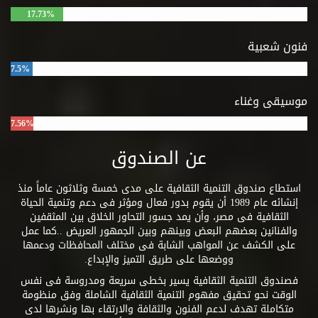
17.73%
فنون شعبية
7.5%
موسيقى وغناء
7.56%
عن الصندوق
استطاع صندوق التنمية الثقافية على مدى خمسة وثلاثون عاماً منذ
إنشائه عام 1989 أن يقوم بدور فعال ومؤثر فى دعم وتنمية الحياة
الثقافية فى مصر، وأن يمد جسور التحاور الخلاق بين المثقفين
والفنانين بعضهم البعض وبينهم وبين الجمهور العريض ..كما عمل
على الكشف عن المواهب الشابة فى مختلف المحافظات ودعمها
ووضعها على طريق التميز والإبداع.
فصندوق التنمية الثقافية يسير بخطى سريعة ومدروسة فى نفس
الوقت نحو تحقيق مفهوم التنمية الثقافية الشاملة وفق منظومة
متكاملة تهدف لدعم الفنون والثقافة والارتقاء بها ونشرها لدى