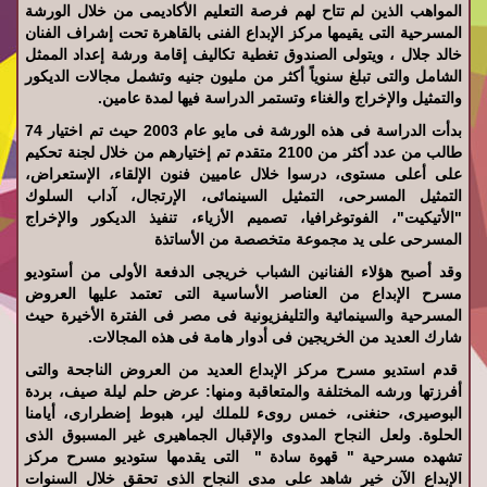
المواهب الذين لم تتاح لهم فرصة التعليم الأكاديمى من خلال الورشة
المسرحية التى يقيمها مركز الإبداع الفنى بالقاهرة تحت إشراف الفنان
خالد جلال ، ويتولى الصندوق تغطية تكاليف إقامة ورشة إعداد الممثل
الشامل والتى تبلغ سنوياً أكثر من مليون جنيه وتشمل مجالات الديكور
والتمثيل والإخراج والغناء وتستمر الدراسة فيها لمدة عامين.
بدأت الدراسة فى هذه الورشة فى مايو عام 2003 حيث تم اختيار 74
طالب من عدد أكثر من 2100 متقدم تم إختيارهم من خلال لجنة تحكيم
على أعلى مستوى، درسوا خلال عاميين فنون الإلقاء، الإستعراض،
التمثيل المسرحى، التمثيل السينمائى، الإرتجال، آداب السلوك
"الأتيكيت"، الفوتوغرافيا، تصميم الأزياء، تنفيذ الديكور والإخراج
المسرحى على يد مجموعة متخصصة من الأساتذة
وقد أصبح هؤلاء الفنانين الشباب خريجى الدفعة الأولى من أستوديو
مسرح الإبداع من العناصر الأساسية التى تعتمد عليها العروض
المسرحية والسينمائية والتليفزيونية فى مصر فى الفترة الأخيرة حيث
شارك العديد من الخريجين فى أدوار هامة فى هذه المجالات.
قدم استديو مسرح مركز الإبداع العديد من العروض الناجحة والتى
أفرزتها ورشه المختلفة والمتعاقبة ومنها: عرض حلم ليلة صيف، بردة
البوصيرى، حنغنى، خمس روىء للملك لير، هبوط إضطرارى، أيامنا
الحلوة. ولعل النجاح المدوى والإقبال الجماهيرى غير المسبوق الذى
تشهده مسرحية " قهوة سادة " التى يقدمها ستوديو مسرح مركز
الإبداع الآن خير شاهد على مدى النجاح الذى تحقق خلال السنوات