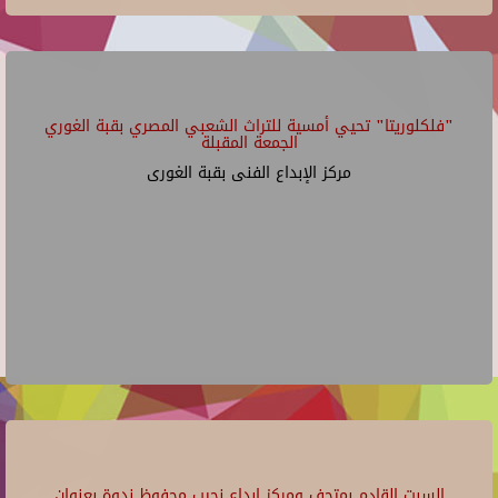
"فلكلوريتا" تحيي أمسية للتراث الشعبي المصري بقبة الغوري
الجمعة المقبلة
مركز الإبداع الفنى بقبة الغورى
السبت القادم بمتحف ومركز إبداع نجيب محفوظ ندوة بعنوان