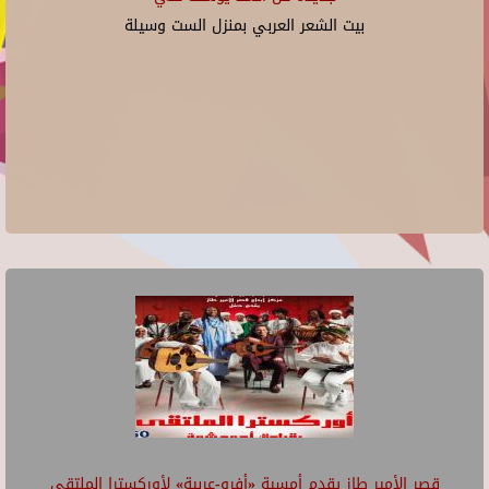
بيت الشعر العربي بمنزل الست وسيلة
قصر الأمير طاز يقدم أمسية «أفرو-عربية» لأوركسترا الملتقى