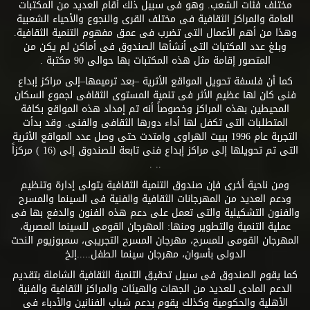
مختلف فئات الشعب. وهو فى سبيل ذلك أقام العديد من المكتبات
العامة والمراكز الثقافية فى مختلف القرى والنجوع والأحياء الشعبية
وهذا من أهم الأعمال التى تضرب فى عمق مفهوم التنمية الثقافية.
وبلغ عدد المكتبات التى أنشأها الصندوق فى أماكن لم يكن من
المتصور إقامة مثل هذه المكتبات بها حوالى 90 مكتبة .
كما أن فلسفة تحويل المواقع الأثرية –بعد ترميمها–إلى مراكز إبداع
فنى كان لها عظيم الأثر فى تنمية المستوى الثقافى لجموع السكان
المحيطين بهذه المراكز وخصوصاً أنه تم إمداد هذه المواقع بكافة
المتطلبات التى تكفل لها أداء دورها الثقافى والفنى. وقد بدأت
التجربة عام 1996 ببيت الهراوى وامتدت حتى وصل عدد المواقع الأثرية
التى تم تحويلها إلى مراكز إبداع فنى تابعة للصندوق إلى (16 ) مركزاً
.. .
ومن ناحية أخرى فإن صندوق التنمية الثقافية يتولى إدارة وتنظيم
ودعم العديد من المهرجانات الثقافية والفنية فى السينما والمسرح
والفنون التشكيلية والتى تعمل على دعم هذه الفنون والدفع بها فى
عملية التنمية والتطوير ومنها: المهرجان القومى للسينما المصرية،
المهرجان القومى للمسرح، مهرجان المسرح التجريبى، سمبوزيوم النحت
الدولى بأسوان، مهرجان سينما الطفل.....إلخ
كما يقوم الصندوق فى سبيل تحقيق التنمية الثقافية الشاملة بتقديم
الدعم المادى للعديد من الجهات والهيئات والمراكز الثقافية والفنية
الأهلية والحكومية وكذلك يقوم بدعم شباب الفنانين والأدباء فى