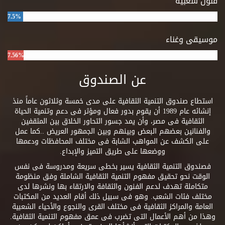
فنون شعبية
7.5%
موسيقى وغناء
7.56%
عن الصندوق
استطاع صندوق التنمية الثقافية على مدى خمسة وثلاثون عاماً منذ
إنشائه عام 1989 أن يقوم بدور فعال ومؤثر فى دعم وتنمية الحياة
الثقافية فى مصر، وأن يمد جسور التحاور الخلاق بين المثقفين
والفنانين بعضهم البعض وبينهم وبين الجمهور العريض ..كما عمل
على الكشف عن المواهب الشابة فى مختلف المحافظات ودعمها
ووضعها على طريق التميز والإبداع.
فصندوق التنمية الثقافية يسير بخطى سريعة ومدروسة فى نفس
الوقت نحو تحقيق مفهوم التنمية الثقافية الشاملة وفق منظومة
متكاملة تهدف لدعم الفنون والثقافة والارتقاء بها ونشرها لدى
مختلف فئات الشعب. وهو فى سبيل ذلك أقام العديد من المكتبات
العامة والمراكز الثقافية فى مختلف القرى والنجوع والأحياء الشعبية
وهذا من أهم الأعمال التى تضرب فى عمق مفهوم التنمية الثقافية.