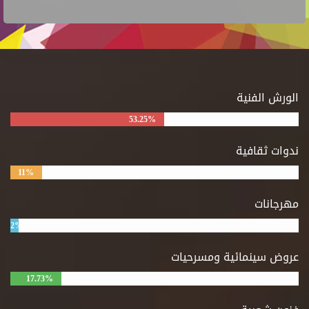
الورش الفنية
53.25%
ندوات ثقافية
11%
مهرجانات
2%
عروض سينمائية ومسرحيات
17.73%