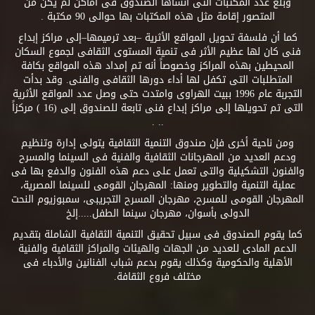
وبلغ عدد المكتبات التى أنشأها الصندوق فى أماكن لم يكن من
المتصور إقامة مثل هذه المكتبات بها حوالى 90 مكتبة .
كما أن فلسفة تحويل المواقع الأثرية –بعد ترميمها–إلى مراكز إبداع
فنى كان لها عظيم الأثر فى تنمية المستوى الثقافى لجموع السكان
المحيطين بهذه المراكز وخصوصاً أنه تم إمداد هذه المواقع بكافة
المتطلبات التى تكفل لها أداء دورها الثقافى والفنى. وقد بدأت
التجربة عام 1996 ببيت الهراوى وامتدت حتى وصل عدد المواقع الأثرية
التى تم تحويلها إلى مراكز إبداع فنى تابعة للصندوق إلى (16 ) مركزاً
.. .
ومن ناحية أخرى فإن صندوق التنمية الثقافية يتولى إدارة وتنظيم
ودعم العديد من المهرجانات الثقافية والفنية فى السينما والمسرح
والفنون التشكيلية والتى تعمل على دعم هذه الفنون والدفع بها فى
عملية التنمية والتطوير ومنها: المهرجان القومى للسينما المصرية،
المهرجان القومى للمسرح، مهرجان المسرح التجريبى، سمبوزيوم النحت
الدولى بأسوان، مهرجان سينما الطفل.....إلخ
كما يقوم الصندوق فى سبيل تحقيق التنمية الثقافية الشاملة بتقديم
الدعم المادى للعديد من الجهات والهيئات والمراكز الثقافية والفنية
الأهلية والحكومية وكذلك يقوم بدعم شباب الفنانين والأدباء فى
مختلف فروع الثقافة.