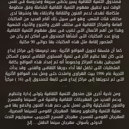
فصندوق التنمية الثقافية يسير بخطى سريعة ومدروسة فى نفس
الوقت نحو تحقيق مفهوم التنمية الثقافية الشاملة وفق منظومة
متكاملة تهدف لدعم الفنون والثقافة والارتقاء بها ونشرها لدى
مختلف فئات الشعب. وهو فى سبيل ذلك أقام العديد من المكتبات
العامة والمراكز الثقافية فى مختلف القرى والنجوع والأحياء الشعبية
وهذا من أهم الأعمال التى تضرب فى عمق مفهوم التنمية الثقافية.
وبلغ عدد المكتبات التى أنشأها الصندوق فى أماكن لم يكن من
المتصور إقامة مثل هذه المكتبات بها حوالى 90 مكتبة .
كما أن فلسفة تحويل المواقع الأثرية –بعد ترميمها–إلى مراكز إبداع
فنى كان لها عظيم الأثر فى تنمية المستوى الثقافى لجموع السكان
المحيطين بهذه المراكز وخصوصاً أنه تم إمداد هذه المواقع بكافة
المتطلبات التى تكفل لها أداء دورها الثقافى والفنى. وقد بدأت
التجربة عام 1996 ببيت الهراوى وامتدت حتى وصل عدد المواقع الأثرية
التى تم تحويلها إلى مراكز إبداع فنى تابعة للصندوق إلى (16 ) مركزاً
.. .
ومن ناحية أخرى فإن صندوق التنمية الثقافية يتولى إدارة وتنظيم
ودعم العديد من المهرجانات الثقافية والفنية فى السينما والمسرح
والفنون التشكيلية والتى تعمل على دعم هذه الفنون والدفع بها فى
عملية التنمية والتطوير ومنها: المهرجان القومى للسينما المصرية،
المهرجان القومى للمسرح، مهرجان المسرح التجريبى، سمبوزيوم النحت
الدولى بأسوان، مهرجان سينما الطفل.....إلخ