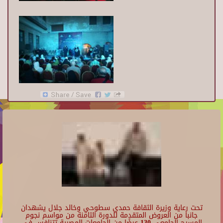
تحت رعاية وزيرة الثقافة حمدي سطوحي وخالد جلال يشهدان
جانبا من العروض المتقدمة للدورة الثامنة من مواسم نجوم
المسرح الجامعي 130 عرضًا من الجامعات المصرية تتنافس في