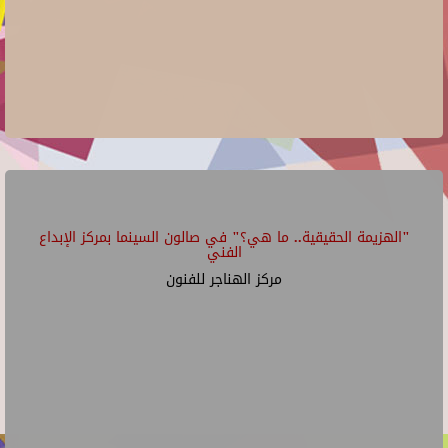
"الهزيمة الحقيقية.. ما هي؟" في صالون السينما بمركز الإبداع
الفني
مركز الهناجر للفنون