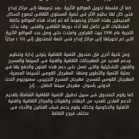
كما أن فلسفة تحويل المواقع الأثرية –بعد ترميمها–إلى مراكز إبداع
فنى كان لها عظيم الأثر فى تنمية المستوى الثقافى لجموع السكان
المحيطين بهذه المراكز وخصوصاً أنه تم إمداد هذه المواقع بكافة
المتطلبات التى تكفل لها أداء دورها الثقافى والفنى. وقد بدأت
التجربة عام 1996 ببيت الهراوى وامتدت حتى وصل عدد المواقع الأثرية
التى تم تحويلها إلى مراكز إبداع فنى تابعة للصندوق إلى (16 ) مركزاً
.. .
ومن ناحية أخرى فإن صندوق التنمية الثقافية يتولى إدارة وتنظيم
ودعم العديد من المهرجانات الثقافية والفنية فى السينما والمسرح
والفنون التشكيلية والتى تعمل على دعم هذه الفنون والدفع بها فى
عملية التنمية والتطوير ومنها: المهرجان القومى للسينما المصرية،
المهرجان القومى للمسرح، مهرجان المسرح التجريبى، سمبوزيوم النحت
الدولى بأسوان، مهرجان سينما الطفل.....إلخ
كما يقوم الصندوق فى سبيل تحقيق التنمية الثقافية الشاملة بتقديم
الدعم المادى للعديد من الجهات والهيئات والمراكز الثقافية والفنية
الأهلية والحكومية وكذلك يقوم بدعم شباب الفنانين والأدباء فى
مختلف فروع الثقافة.