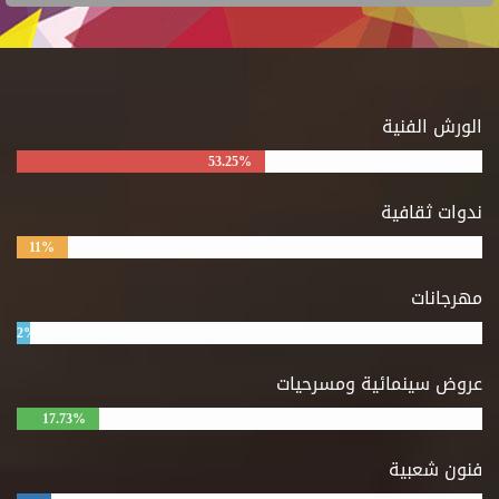
الورش الفنية
53.25%
ندوات ثقافية
11%
مهرجانات
2%
عروض سينمائية ومسرحيات
17.73%
فنون شعبية