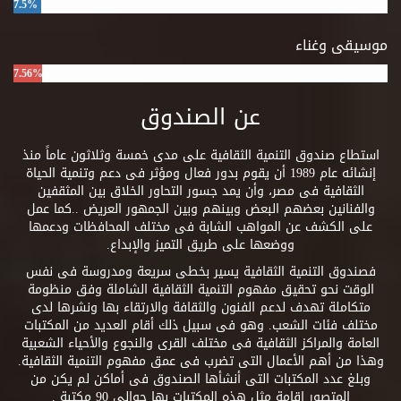
7.5%
موسيقى وغناء
7.56%
عن الصندوق
استطاع صندوق التنمية الثقافية على مدى خمسة وثلاثون عاماً منذ
إنشائه عام 1989 أن يقوم بدور فعال ومؤثر فى دعم وتنمية الحياة
الثقافية فى مصر، وأن يمد جسور التحاور الخلاق بين المثقفين
والفنانين بعضهم البعض وبينهم وبين الجمهور العريض ..كما عمل
على الكشف عن المواهب الشابة فى مختلف المحافظات ودعمها
ووضعها على طريق التميز والإبداع.
فصندوق التنمية الثقافية يسير بخطى سريعة ومدروسة فى نفس
الوقت نحو تحقيق مفهوم التنمية الثقافية الشاملة وفق منظومة
متكاملة تهدف لدعم الفنون والثقافة والارتقاء بها ونشرها لدى
مختلف فئات الشعب. وهو فى سبيل ذلك أقام العديد من المكتبات
العامة والمراكز الثقافية فى مختلف القرى والنجوع والأحياء الشعبية
وهذا من أهم الأعمال التى تضرب فى عمق مفهوم التنمية الثقافية.
وبلغ عدد المكتبات التى أنشأها الصندوق فى أماكن لم يكن من
المتصور إقامة مثل هذه المكتبات بها حوالى 90 مكتبة .