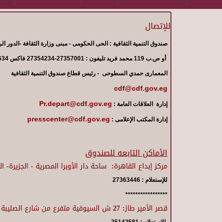
للإتصال
صندوق التنمية الثقافية : الحى الحكومى - مبنى وزارة الثقافة -الدور الر
أو ص.ب 119 محمد فريد تليفون : 27357001-27354234 فاكس 27364634
المعمارى حمدي السطوحى
- رئيس قطاع صندوق التنمية الثقافية
cdf@cdf.gov.eg
Pr.depart@cdf.gov.eg
إدارة
العلاقات العامة :
presscenter@cdf.gov.eg
إدارة المكتب الإعلامى :
الأماكن التابعه للصندوق
مركز إبداع القاهرة: ساحة دار الأوبرا المصرية - الجزيرة- 
للإستعلام : 27363446
*****************
قصر الأمير طاز:
27 ش السيوفية متفرع من شارع الصليبة حى الخليفة