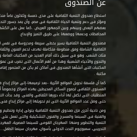
عن الصندوق
ومؤثر فى دعم وتنمية الحياة الثقافية فى مصر، وأن يمد جسور التحاو
بعضهم البعض وبينهم وبين الجمهور العريض ..كما عمل على الكش
المحافظات ودعمها ووضعها على طريق التميز والإبداع.
فصندوق التنمية الثقافية يسير بخطى سريعة ومدروسة فى نفس ال
الثقافية الشاملة وفق منظومة متكاملة تهدف لدعم الفنون والثقاف
فئات الشعب. وهو فى سبيل ذلك أقام العديد من المكتبات العامة وا
والنجوع والأحياء الشعبية وهذا من أهم الأعمال التى تضرب فى عمق 
مكتبة .
كما أن فلسفة تحويل المواقع الأثرية –بعد ترميمها–إلى مراكز إبداع 
المستوى الثقافى لجموع السكان المحيطين بهذه المراكز وخصوصاً أن
حتى وصل عدد المواقع الأثرية التى تم تحويلها إلى مراكز إبداع فنى تابعة للصند
ومن ناحية أخرى فإن صندوق التنمية الثقافية يتولى إدارة وتنظيم ود
والفنية فى السينما والمسرح والفنون التشكيلية والتى تعمل على 
التنمية والتطوير ومنها: المهرجان القومى للسينما المصرية، المهر
التجريبى، سمبوزيوم النحت الدولى بأسوان، مهرجان سينما الطفل.....