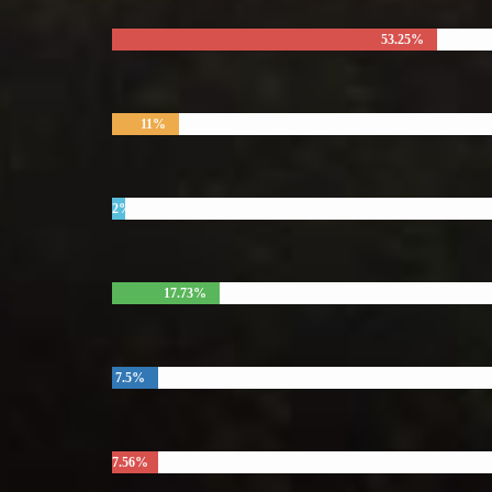
53.25%
11%
2%
17.73%
7.5%
7.56%