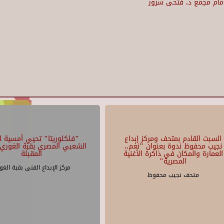
مام مجمع د. فتحى سرور
السبت القادم بمتحف ومركز إبداع
"فلكلوريتا" تحيي أمسية لل
نجيب محفوظ ندوة بعنوان "نغم..
الشعبي المصري بقبة الغوري 
العمارة والمكان في ذاكرة الأغنية
المقبلة
المصرية"
مركز الإبداع الفنى بقبة الغو
متحف نجيب محفوظ