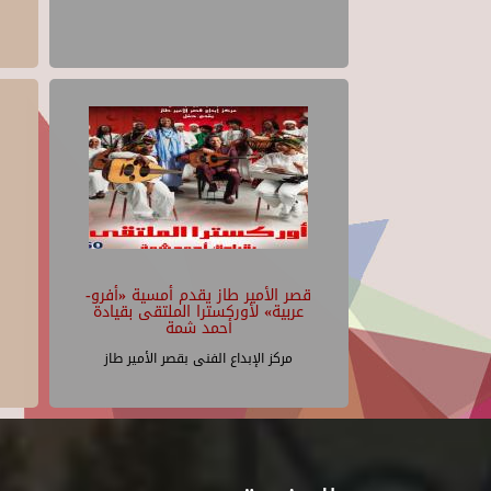
قصر الأمير طاز يقدم أمسية «أفرو-
عربية» لأوركسترا الملتقى بقيادة
أحمد شمة
مركز الإبداع الفنى بقصر الأمير طاز