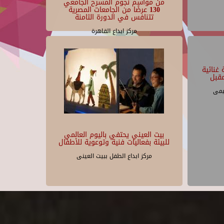
من مواسم نجوم المسرح الجامعي
130 عرضًا من الجامعات المصرية
تتنافس في الدورة الثامنة
مركز ابداع القاهرة
غنائية
قبل
يمى
بيت العيني يحتفي باليوم العالمي
للبيئة بفعاليات فنية وتوعوية للأطفال
مركز ابداع الطفل ببيت العينى