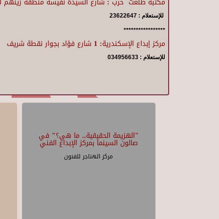
مكتبة طلعت حرب : شارع السيدة نفيسة منطقة زينهم أ
للإستعلام : 23622647
*****************
مركز إبداع الإسكندرية: 1 شارع فؤاد بجوار نقطة شريف
للإستعلام : 034956633
"الهزيمة الحقيقية.. ما هي؟" في
صالون السينما بمركز الإبداع الفني
مركز الهناجر للفنون