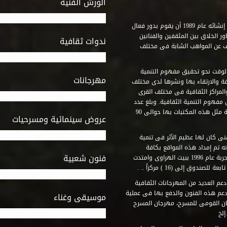
الورش الفنية
استطاع صندوق التنمية الثقافية على مدى خمسة وثلاثون عاماً منذ إنشائه عام 1989 أن يقوم بدور فعال
ر الخلاق بين المثقفين والفنانين
ندوات ثقافية
ف عن المواهب الشابة فى مختلف
وقت نحو تحقيق مفهوم التنمية
مهرجانات
ة والارتقاء بها ونشرها لدى مختلف
لمراكز الثقافية فى مختلف القرى
مفهوم التنمية الثقافية. وبلغ عدد
المكتبات التى أنشأها الصندوق فى أماكن لم يكن من المتصور إقامة مثل هذه المكتبات بها حوالى 90
عروض سينمائية ومسرحيات
فنى كان لها عظيم الأثر فى تنمية
ه تم إمداد هذه المواقع بكافة
فنون شعبية
المتطلبات التى تكفل لها أداء دورها الثقافى والفنى. وقد بدأت التجربة عام 1996 ببيت الهراوى وامتدت
وق إلى (16 ) مركزاً .. .
عم العديد من المهرجانات الثقافية
دعم هذه الفنون والدفع بها فى عملية
موسيقى وغناء
جان القومى للمسرح، مهرجان المسرح
إلخ