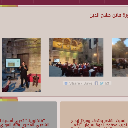
رة فاتن صلاح الدين
السبت القادم بمتحف ومركز إبداع
"فلكلوريتا" تحيي أمسية لل
نجيب محفوظ ندوة بعنوان "نغم..
الشعبي المصري بقبة الغوري 