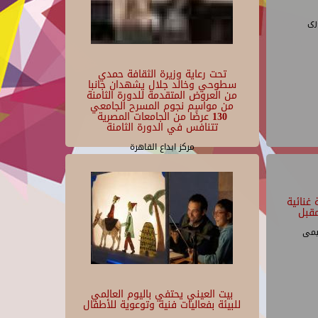
رى
تحت رعاية وزيرة الثقافة حمدي
سطوحي وخالد جلال يشهدان جانبا
من العروض المتقدمة للدورة الثامنة
من مواسم نجوم المسرح الجامعي
130 عرضًا من الجامعات المصرية
تتنافس في الدورة الثامنة
مركز ابداع القاهرة
غنائية
قبل
يمى
بيت العيني يحتفي باليوم العالمي
للبيئة بفعاليات فنية وتوعوية للأطفال