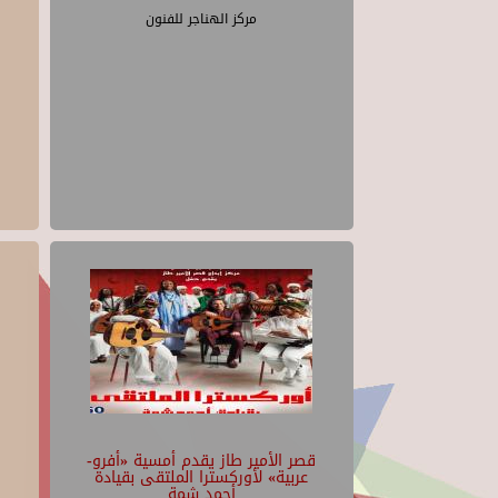
مركز الهناجر للفنون
قصر الأمير طاز يقدم أمسية «أفرو-
عربية» لأوركسترا الملتقى بقيادة
أحمد شمة