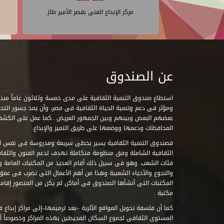
مركز الإبداع الفنى بقصر الأمير طاز
عن الصندوق
ومؤثر فى دعم وتنمية الحياة الثقافية فى مصر، وأن يمد جسور التحاو
بعضهم البعض وبينهم وبين الجمهور العريض ..كما عمل على الكش
المحافظات ودعمها ووضعها على طريق التميز والإبداع.
فصندوق التنمية الثقافية يسير بخطى سريعة ومدروسة فى نفس ال
الثقافية الشاملة وفق منظومة متكاملة تهدف لدعم الفنون والثقاف
فئات الشعب. وهو فى سبيل ذلك أقام العديد من المكتبات العامة وا
والنجوع والأحياء الشعبية وهذا من أهم الأعمال التى تضرب فى عمق 
مكتبة .
كما أن فلسفة تحويل المواقع الأثرية –بعد ترميمها–إلى مراكز إبداع 
المستوى الثقافى لجموع السكان المحيطين بهذه المراكز وخصوصاً أن