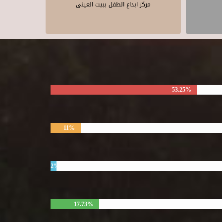
مركز ابداع الطفل ببيت العينى
53.25%
11%
2%
17.73%