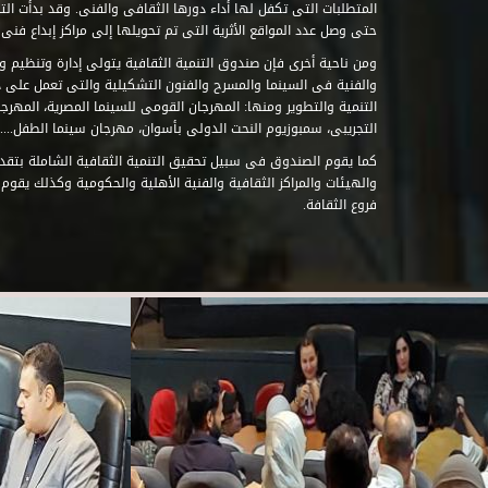
حتى وصل عدد المواقع الأثرية التى تم تحويلها إلى مراكز إبداع فنى تابعة للصند
ومن ناحية أخرى فإن صندوق التنمية الثقافية يتولى إدارة وتنظيم ود
والفنية فى السينما والمسرح والفنون التشكيلية والتى تعمل على 
التنمية والتطوير ومنها: المهرجان القومى للسينما المصرية، المهر
التجريبى، سمبوزيوم النحت الدولى بأسوان، مهرجان سينما الطفل.....
كما يقوم الصندوق فى سبيل تحقيق التنمية الثقافية الشاملة بتقدي
والهيئات والمراكز الثقافية والفنية الأهلية والحكومية وكذلك يقوم
فروع الثقافة.