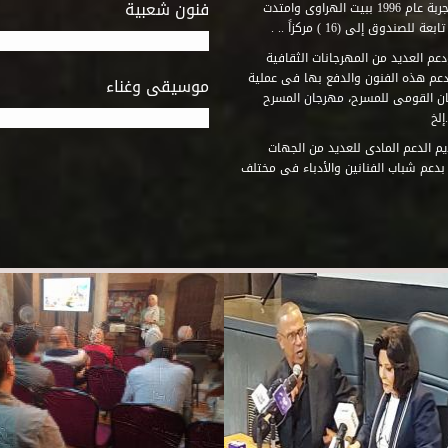
فنون شعبية
المتطلبات التى تكفل لها أداء دورها الثقافى والفنى. وقد بدأت التجربة عام 1996 ببيت الهراوى وامتدت
وق إلى (16 ) مركزاً .. .
عم العديد من المهرجانات الثقافية
دعم هذه الفنون والدفع بها فى عملية
موسيقى وغناء
جان القومى للمسرح، مهرجان المسرح
إلخ
م الدعم المادى للعديد من الجهات
 بدعم شباب الفنانين والأدباء فى مختلف