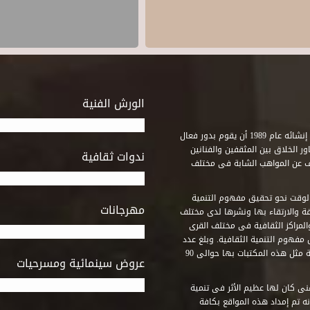
الورش الفنية
استطاع صندوق التنمية الثقافية على مدى خمسة وثلاثون عاماً منذ إنشائه عام 1989 أن يقوم بدور فعال
ر الخلاق بين المثقفين والفنانين
ندوات ثقافية
ف عن المواهب الشابة فى مختلف
وقت نحو تحقيق مفهوم التنمية
مهرجانات
ة والارتقاء بها ونشرها لدى مختلف
لمراكز الثقافية فى مختلف القرى
مفهوم التنمية الثقافية. وبلغ عدد
المكتبات التى أنشأها الصندوق فى أماكن لم يكن من المتصور إقامة مثل هذه المكتبات بها حوالى 90
عروض سينمائية ومسرحيات
فنى كان لها عظيم الأثر فى تنمية
ه تم إمداد هذه المواقع بكافة