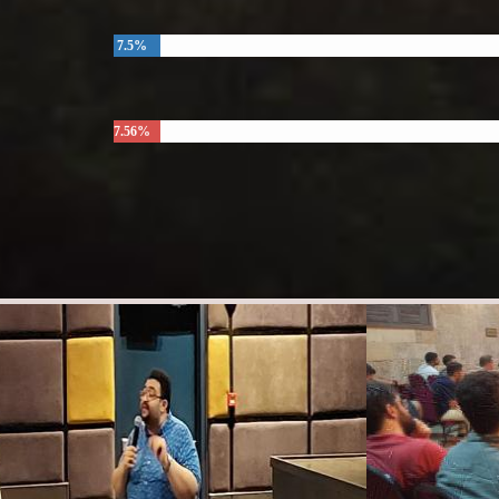
7.5%
7.56%