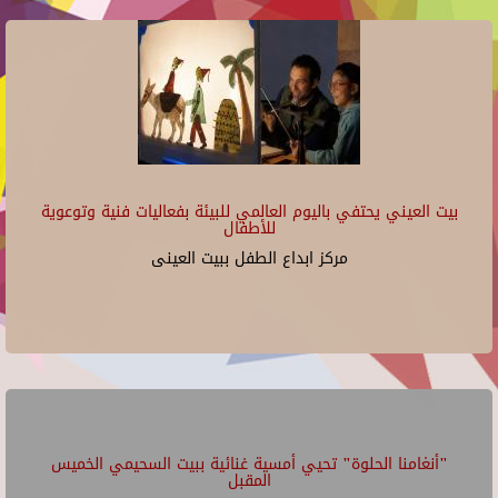
بيت العيني يحتفي باليوم العالمي للبيئة بفعاليات فنية وتوعوية
للأطفال
مركز ابداع الطفل ببيت العينى
"أنغامنا الحلوة" تحيي أمسية غنائية ببيت السحيمي الخميس
المقبل