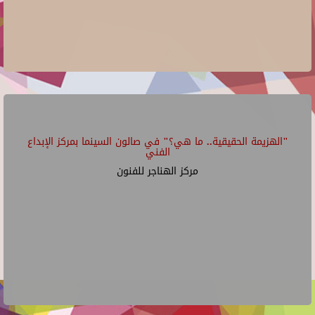
"الهزيمة الحقيقية.. ما هي؟" في صالون السينما بمركز الإبداع
الفني
مركز الهناجر للفنون