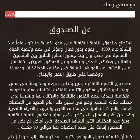
موسيقى وغناء
7.56%
عن الصندوق
استطاع صندوق التنمية الثقافية على مدى خمسة وثلاثون عاماً منذ
إنشائه عام 1989 أن يقوم بدور فعال ومؤثر فى دعم وتنمية الحياة
الثقافية فى مصر، وأن يمد جسور التحاور الخلاق بين المثقفين
والفنانين بعضهم البعض وبينهم وبين الجمهور العريض ..كما عمل
على الكشف عن المواهب الشابة فى مختلف المحافظات ودعمها
ووضعها على طريق التميز والإبداع.
فصندوق التنمية الثقافية يسير بخطى سريعة ومدروسة فى نفس
الوقت نحو تحقيق مفهوم التنمية الثقافية الشاملة وفق منظومة
متكاملة تهدف لدعم الفنون والثقافة والارتقاء بها ونشرها لدى
مختلف فئات الشعب. وهو فى سبيل ذلك أقام العديد من المكتبات
العامة والمراكز الثقافية فى مختلف القرى والنجوع والأحياء الشعبية
وهذا من أهم الأعمال التى تضرب فى عمق مفهوم التنمية الثقافية.
وبلغ عدد المكتبات التى أنشأها الصندوق فى أماكن لم يكن من
المتصور إقامة مثل هذه المكتبات بها حوالى 90 مكتبة .
كما أن فلسفة تحويل المواقع الأثرية –بعد ترميمها–إلى مراكز إبداع