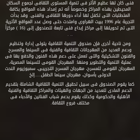
فنى كان لها عظيم الأثر فى تنمية المستوى الثقافى لجموع السكان
المحيطين بهذه المراكز وخصوصاً أنه تم إمداد هذه المواقع بكافة
المتطلبات التى تكفل لها أداء دورها الثقافى والفنى. وقد بدأت
التجربة عام 1996 ببيت الهراوى وامتدت حتى وصل عدد المواقع الأثرية
التى تم تحويلها إلى مراكز إبداع فنى تابعة للصندوق إلى (16 ) مركزاً
.. .
ومن ناحية أخرى فإن صندوق التنمية الثقافية يتولى إدارة وتنظيم
ودعم العديد من المهرجانات الثقافية والفنية فى السينما والمسرح
والفنون التشكيلية والتى تعمل على دعم هذه الفنون والدفع بها فى
عملية التنمية والتطوير ومنها: المهرجان القومى للسينما المصرية،
المهرجان القومى للمسرح، مهرجان المسرح التجريبى، سمبوزيوم النحت
الدولى بأسوان، مهرجان سينما الطفل.....إلخ
كما يقوم الصندوق فى سبيل تحقيق التنمية الثقافية الشاملة بتقديم
الدعم المادى للعديد من الجهات والهيئات والمراكز الثقافية والفنية
الأهلية والحكومية وكذلك يقوم بدعم شباب الفنانين والأدباء فى
مختلف فروع الثقافة.