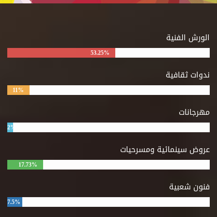
الورش الفنية
53.25%
ندوات ثقافية
11%
مهرجانات
2%
عروض سينمائية ومسرحيات
17.73%
فنون شعبية
7.5%