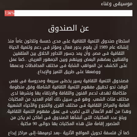
موسيقى وغناء
7.56%
عن الصندوق
استطاع صندوق التنمية الثقافية على مدى خمسة وثلاثون عاماً منذ
إنشائه عام 1989 أن يقوم بدور فعال ومؤثر فى دعم وتنمية الحياة
الثقافية فى مصر، وأن يمد جسور التحاور الخلاق بين المثقفين
والفنانين بعضهم البعض وبينهم وبين الجمهور العريض ..كما عمل
على الكشف عن المواهب الشابة فى مختلف المحافظات ودعمها
ووضعها على طريق التميز والإبداع.
فصندوق التنمية الثقافية يسير بخطى سريعة ومدروسة فى نفس
الوقت نحو تحقيق مفهوم التنمية الثقافية الشاملة وفق منظومة
متكاملة تهدف لدعم الفنون والثقافة والارتقاء بها ونشرها لدى
مختلف فئات الشعب. وهو فى سبيل ذلك أقام العديد من المكتبات
العامة والمراكز الثقافية فى مختلف القرى والنجوع والأحياء الشعبية
وهذا من أهم الأعمال التى تضرب فى عمق مفهوم التنمية الثقافية.
وبلغ عدد المكتبات التى أنشأها الصندوق فى أماكن لم يكن من
المتصور إقامة مثل هذه المكتبات بها حوالى 90 مكتبة .
كما أن فلسفة تحويل المواقع الأثرية –بعد ترميمها–إلى مراكز إبداع