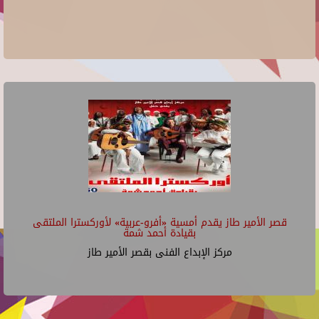
قصر الأمير طاز يقدم أمسية «أفرو-عربية» لأوركسترا الملتقى
بقيادة أحمد شمة
مركز الإبداع الفنى بقصر الأمير طاز