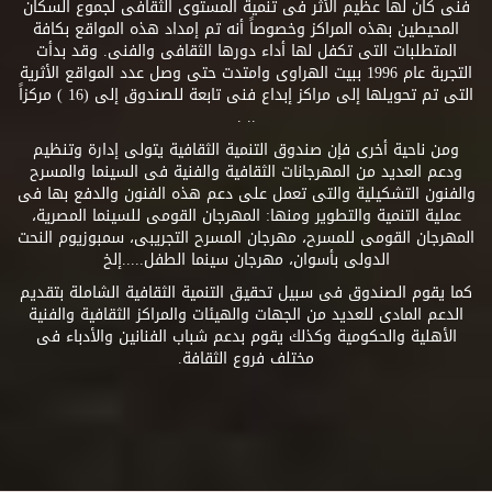
فنى كان لها عظيم الأثر فى تنمية المستوى الثقافى لجموع السكان
المحيطين بهذه المراكز وخصوصاً أنه تم إمداد هذه المواقع بكافة
المتطلبات التى تكفل لها أداء دورها الثقافى والفنى. وقد بدأت
التجربة عام 1996 ببيت الهراوى وامتدت حتى وصل عدد المواقع الأثرية
التى تم تحويلها إلى مراكز إبداع فنى تابعة للصندوق إلى (16 ) مركزاً
.. .
ومن ناحية أخرى فإن صندوق التنمية الثقافية يتولى إدارة وتنظيم
ودعم العديد من المهرجانات الثقافية والفنية فى السينما والمسرح
والفنون التشكيلية والتى تعمل على دعم هذه الفنون والدفع بها فى
عملية التنمية والتطوير ومنها: المهرجان القومى للسينما المصرية،
المهرجان القومى للمسرح، مهرجان المسرح التجريبى، سمبوزيوم النحت
الدولى بأسوان، مهرجان سينما الطفل.....إلخ
كما يقوم الصندوق فى سبيل تحقيق التنمية الثقافية الشاملة بتقديم
الدعم المادى للعديد من الجهات والهيئات والمراكز الثقافية والفنية
الأهلية والحكومية وكذلك يقوم بدعم شباب الفنانين والأدباء فى
مختلف فروع الثقافة.