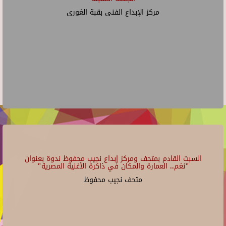
مركز الإبداع الفنى بقبة الغورى
السبت القادم بمتحف ومركز إبداع نجيب محفوظ ندوة بعنوان
"نغم.. العمارة والمكان في ذاكرة الأغنية المصرية"
متحف نجيب محفوظ