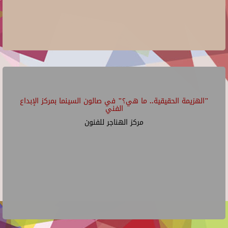
"الهزيمة الحقيقية.. ما هي؟" في صالون السينما بمركز الإبداع
الفني
مركز الهناجر للفنون