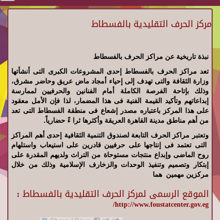
مركز الحرف التقليدية بالفسطاط
نبذة تاريخية عن مراكز الحرف بالفسطاط
تعد مراكز الحرف بالفسطاط إحدى المشروعات الكبرى التى أنشأتها
وزارة الثقافة والتى تهدف إلى إحياء أمجاد ماض عريق وحاضر مشرق،
وذلك بإتاحة الفرصة الكاملة أمام الفنانين والحرفيين لممارسة
إبداعاتهم وتأكيد القيمة الفنية فى هذا المضمار، لذا فإن الأمل معقود
على هذا المركز باعتباره مصدر إشعاع فى منطقة الفسطاط التى تعد
من أهم مناطق مدينة القاهرة العريقة وأكثرها ثرا ءً حضارياً.
وتعتبر مراكز الحرف التابعة لصندوق التنمية الثقافية إحدى أهم المراكز
التى تعتمد فى إنتاجها على حرفيين قادرين على استيعاب واستلهام
روح الماضى وإبداع منتجات مستوحاة من التراث ولديهم المقدرة على
إبتكار وتصميم وتنفيذ الوحدات والزخارف الإسلامية وذلك من خلال
مركزين مهمين هما
الموقع الرسمى لمركز الحرف التقليدية بالفسطاط :
http://www.foustatcenter.gov.eg/