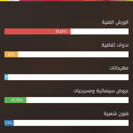
الورش الفنية
53.25%
ندوات ثقافية
11%
مهرجانات
2%
عروض سينمائية ومسرحيات
17.73%
فنون شعبية
7.5%