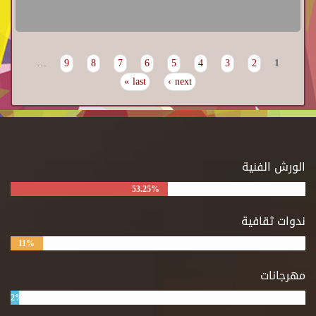
…
9
8
7
6
5
4
3
2
1
Pages
last »
next ›
الورش الفنية
53.25%
ندوات ثقافية
11%
مهرجانات
2%