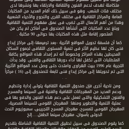
متكاملة تهدف لدعم الفنون والثقافة والارتقاء بها ونشرها لدى
مختلف فئات الشعب. وهو فى سبيل ذلك أقام العديد من المكتبات
العامة والمراكز الثقافية فى مختلف القرى والنجوع والأحياء الشعبية
وهذا من أهم الأعمال التى تضرب فى عمق مفهوم التنمية الثقافية.
وبلغ عدد المكتبات التى أنشأها الصندوق فى أماكن لم يكن من
المتصور إقامة مثل هذه المكتبات بها حوالى 90 مكتبة .
كما أن فلسفة تحويل المواقع الأثرية –بعد ترميمها–إلى مراكز إبداع
فنى كان لها عظيم الأثر فى تنمية المستوى الثقافى لجموع السكان
المحيطين بهذه المراكز وخصوصاً أنه تم إمداد هذه المواقع بكافة
المتطلبات التى تكفل لها أداء دورها الثقافى والفنى. وقد بدأت
التجربة عام 1996 ببيت الهراوى وامتدت حتى وصل عدد المواقع الأثرية
التى تم تحويلها إلى مراكز إبداع فنى تابعة للصندوق إلى (16 ) مركزاً
.. .
ومن ناحية أخرى فإن صندوق التنمية الثقافية يتولى إدارة وتنظيم
ودعم العديد من المهرجانات الثقافية والفنية فى السينما والمسرح
والفنون التشكيلية والتى تعمل على دعم هذه الفنون والدفع بها فى
عملية التنمية والتطوير ومنها: المهرجان القومى للسينما المصرية،
المهرجان القومى للمسرح، مهرجان المسرح التجريبى، سمبوزيوم النحت
الدولى بأسوان، مهرجان سينما الطفل.....إلخ
كما يقوم الصندوق فى سبيل تحقيق التنمية الثقافية الشاملة بتقديم