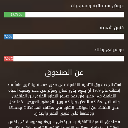
عروض سينمائية ومسرحيات
17.73%
فنون شعبية
7.5%
موسيقى وغناء
7.56%
عن الصندوق
استطاع صندوق التنمية الثقافية على مدى خمسة وثلاثون عاماً منذ
إنشائه عام 1989 أن يقوم بدور فعال ومؤثر فى دعم وتنمية الحياة
الثقافية فى مصر، وأن يمد جسور التحاور الخلاق بين المثقفين
والفنانين بعضهم البعض وبينهم وبين الجمهور العريض ..كما عمل
على الكشف عن المواهب الشابة فى مختلف المحافظات ودعمها
ووضعها على طريق التميز والإبداع.
فصندوق التنمية الثقافية يسير بخطى سريعة ومدروسة فى نفس
الوقت نحو تحقيق مفهوم التنمية الثقافية الشاملة وفق منظومة