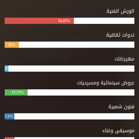
الورش الفنية
53.25%
ندوات ثقافية
11%
مهرجانات
2%
عروض سينمائية ومسرحيات
17.73%
فنون شعبية
7.5%
موسيقى وغناء