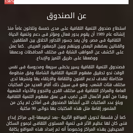
7.56%
عن الصندوق
استطاع صندوق التنمية الثقافية على مدى خمسة وثلاثون عاماً منذ
إنشائه عام 1989 أن يقوم بدور فعال ومؤثر فى دعم وتنمية الحياة
الثقافية فى مصر، وأن يمد جسور التحاور الخلاق بين المثقفين
والفنانين بعضهم البعض وبينهم وبين الجمهور العريض ..كما عمل
على الكشف عن المواهب الشابة فى مختلف المحافظات ودعمها
ووضعها على طريق التميز والإبداع.
فصندوق التنمية الثقافية يسير بخطى سريعة ومدروسة فى نفس
الوقت نحو تحقيق مفهوم التنمية الثقافية الشاملة وفق منظومة
متكاملة تهدف لدعم الفنون والثقافة والارتقاء بها ونشرها لدى
مختلف فئات الشعب. وهو فى سبيل ذلك أقام العديد من المكتبات
العامة والمراكز الثقافية فى مختلف القرى والنجوع والأحياء الشعبية
وهذا من أهم الأعمال التى تضرب فى عمق مفهوم التنمية الثقافية.
وبلغ عدد المكتبات التى أنشأها الصندوق فى أماكن لم يكن من
المتصور إقامة مثل هذه المكتبات بها حوالى 90 مكتبة .
كما أن فلسفة تحويل المواقع الأثرية –بعد ترميمها–إلى مراكز إبداع
فنى كان لها عظيم الأثر فى تنمية المستوى الثقافى لجموع السكان
المحيطين بهذه المراكز وخصوصاً أنه تم إمداد هذه المواقع بكافة