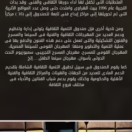
المتطلبات التى تكفل لها أداء دورها الثقافى والفنى. وقد بدأت
التجربة عام 1996 ببيت الهراوى وامتدت حتى وصل عدد المواقع الأثرية
التى تم تحويلها إلى مراكز إبداع فنى تابعة للصندوق إلى (16 ) مركزاً
.. .
ومن ناحية أخرى فإن صندوق التنمية الثقافية يتولى إدارة وتنظيم
ودعم العديد من المهرجانات الثقافية والفنية فى السينما والمسرح
والفنون التشكيلية والتى تعمل على دعم هذه الفنون والدفع بها فى
عملية التنمية والتطوير ومنها: المهرجان القومى للسينما المصرية،
المهرجان القومى للمسرح، مهرجان المسرح التجريبى، سمبوزيوم النحت
الدولى بأسوان، مهرجان سينما الطفل.....إلخ
كما يقوم الصندوق فى سبيل تحقيق التنمية الثقافية الشاملة بتقديم
الدعم المادى للعديد من الجهات والهيئات والمراكز الثقافية والفنية
الأهلية والحكومية وكذلك يقوم بدعم شباب الفنانين والأدباء فى
مختلف فروع الثقافة.