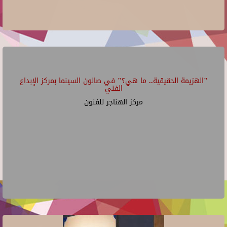
"الهزيمة الحقيقية.. ما هي؟" في صالون السينما بمركز الإبداع
الفني
مركز الهناجر للفنون