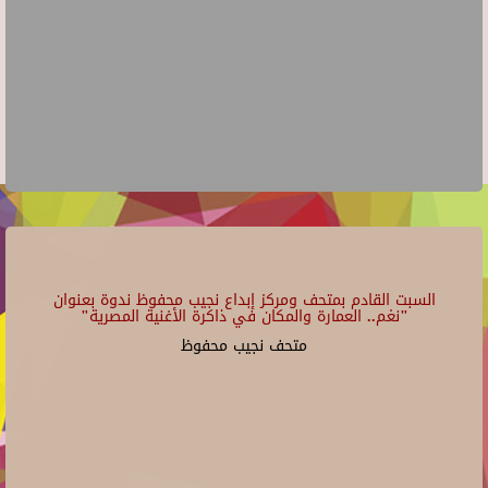
السبت القادم بمتحف ومركز إبداع نجيب محفوظ ندوة بعنوان
"نغم.. العمارة والمكان في ذاكرة الأغنية المصرية"
متحف نجيب محفوظ