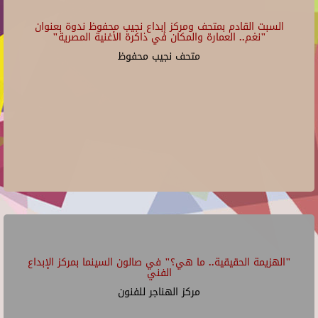
السبت القادم بمتحف ومركز إبداع نجيب محفوظ ندوة بعنوان
"نغم.. العمارة والمكان في ذاكرة الأغنية المصرية"
متحف نجيب محفوظ
"الهزيمة الحقيقية.. ما هي؟" في صالون السينما بمركز الإبداع
الفني
مركز الهناجر للفنون