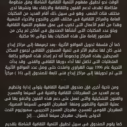
الوقت نحو تحقيق مفهوم التنمية الثقافية الشاملة وفق منظومة
متكاملة تهدف لدعم الفنون والثقافة والارتقاء بها ونشرها لدى
مختلف فئات الشعب. وهو فى سبيل ذلك أقام العديد من المكتبات
العامة والمراكز الثقافية فى مختلف القرى والنجوع والأحياء الشعبية
وهذا من أهم الأعمال التى تضرب فى عمق مفهوم التنمية الثقافية.
وبلغ عدد المكتبات التى أنشأها الصندوق فى أماكن لم يكن من
المتصور إقامة مثل هذه المكتبات بها حوالى 90 مكتبة .
كما أن فلسفة تحويل المواقع الأثرية –بعد ترميمها–إلى مراكز إبداع
فنى كان لها عظيم الأثر فى تنمية المستوى الثقافى لجموع السكان
المحيطين بهذه المراكز وخصوصاً أنه تم إمداد هذه المواقع بكافة
المتطلبات التى تكفل لها أداء دورها الثقافى والفنى. وقد بدأت
التجربة عام 1996 ببيت الهراوى وامتدت حتى وصل عدد المواقع الأثرية
التى تم تحويلها إلى مراكز إبداع فنى تابعة للصندوق إلى (16 ) مركزاً
.. .
ومن ناحية أخرى فإن صندوق التنمية الثقافية يتولى إدارة وتنظيم
ودعم العديد من المهرجانات الثقافية والفنية فى السينما والمسرح
والفنون التشكيلية والتى تعمل على دعم هذه الفنون والدفع بها فى
عملية التنمية والتطوير ومنها: المهرجان القومى للسينما المصرية،
المهرجان القومى للمسرح، مهرجان المسرح التجريبى، سمبوزيوم النحت
الدولى بأسوان، مهرجان سينما الطفل.....إلخ
كما يقوم الصندوق فى سبيل تحقيق التنمية الثقافية الشاملة بتقديم