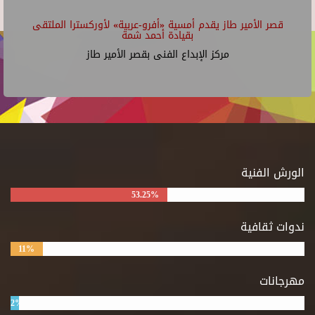
قصر الأمير طاز يقدم أمسية «أفرو-عربية» لأوركسترا الملتقى
بقيادة أحمد شمة
مركز الإبداع الفنى بقصر الأمير طاز
الورش الفنية
53.25%
ندوات ثقافية
11%
مهرجانات
2%