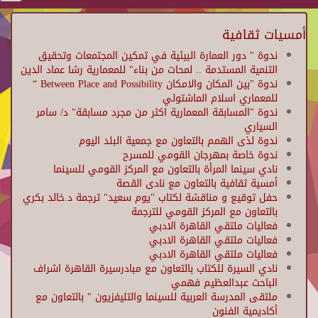
أمسيات ثقافية
ندوة " دور العمارة البيئية في تمكين المجتمعات وتحقيق
التنمية المستدمة .. لمحات من بناء" للمعمارية رشا عماد الدين
ندوة "بين المكان والامكان Between Place and Possibility “
للمعماري اسلام الماشتولي
ندوة "المسابقة المعمارية اكثر من مجرد مسابقة" د/ سامر
السياري
ندوة لذى الهمم بالتعاون مع جمعية البلد اليوم
ندوة خاصة بمهرجان القومي للمسرح
نادي سينما المرأة بالتعاون مع المركز القومي للسينما
أمسية ثقافية بالتعاون مع نادى القصة
حفل توقيع و مناقشة لكتاب "يوم سعيد" ترجمة د.خالد بكري
بالتعاون مع المركز القومي للترجمة
فعاليات ملتقي القاهرة الادبي
فعاليات ملتقي القاهرة الادبي
فعاليات ملتقي القاهرة الادبي
نادي السيرة للكتاب بالتعاون مع مبادرسيرة القاهرة اشراف
الباحث عبدالعظيم فهمي
ملتقى المدرسة العربية للسينما والتليفزيون " بالتعاون مع
أكاديمية الفنون