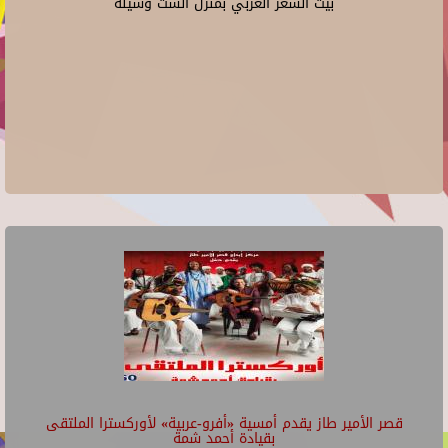
بيت الشعر العربي بمنزل الست وسيلة
قصر الأمير طاز يقدم أمسية «أفرو-عربية» لأوركسترا الملتقى
بقيادة أحمد شمة