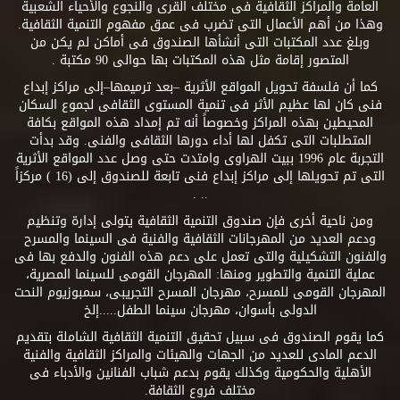
العامة والمراكز الثقافية فى مختلف القرى والنجوع والأحياء الشعبية
وهذا من أهم الأعمال التى تضرب فى عمق مفهوم التنمية الثقافية.
وبلغ عدد المكتبات التى أنشأها الصندوق فى أماكن لم يكن من
المتصور إقامة مثل هذه المكتبات بها حوالى 90 مكتبة .
كما أن فلسفة تحويل المواقع الأثرية –بعد ترميمها–إلى مراكز إبداع
فنى كان لها عظيم الأثر فى تنمية المستوى الثقافى لجموع السكان
المحيطين بهذه المراكز وخصوصاً أنه تم إمداد هذه المواقع بكافة
المتطلبات التى تكفل لها أداء دورها الثقافى والفنى. وقد بدأت
التجربة عام 1996 ببيت الهراوى وامتدت حتى وصل عدد المواقع الأثرية
التى تم تحويلها إلى مراكز إبداع فنى تابعة للصندوق إلى (16 ) مركزاً
.. .
ومن ناحية أخرى فإن صندوق التنمية الثقافية يتولى إدارة وتنظيم
ودعم العديد من المهرجانات الثقافية والفنية فى السينما والمسرح
والفنون التشكيلية والتى تعمل على دعم هذه الفنون والدفع بها فى
عملية التنمية والتطوير ومنها: المهرجان القومى للسينما المصرية،
المهرجان القومى للمسرح، مهرجان المسرح التجريبى، سمبوزيوم النحت
الدولى بأسوان، مهرجان سينما الطفل.....إلخ
كما يقوم الصندوق فى سبيل تحقيق التنمية الثقافية الشاملة بتقديم
الدعم المادى للعديد من الجهات والهيئات والمراكز الثقافية والفنية
الأهلية والحكومية وكذلك يقوم بدعم شباب الفنانين والأدباء فى
مختلف فروع الثقافة.