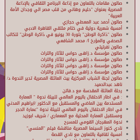
صالون مقامات بالتعاون مع إذاعة البرنامج الثقافي بالإذاعة
المصرية بعنوان "حليم وهاني من قلب مصر الي وجدان الأمة
العربية"
صالون أحمد عبد المعطي حجازي
أمسية شعرية دولية في ختام ملتقي القاهرة الادبي
صالون "ذاكرة الوطن" بثورة 30 يونيو في ذاكرة الوطن" للكاتب
الصحفي والمؤرخ ا/ محمد الشافعي
صالون نفرتيتي
صالون مؤسسة د.زاهى حواس للآثار والتراث
صالون مؤسسة د.زاهى حواس للآثار والتراث
صالون مؤسسة د.زاهى حواس للآثار والتراث
صالون مؤسسة د.زاهى حواس للآثار والتراث
صالون لجنة الشباب المركزية بيت العائلة المصرية تدير الندوة د/
ناهد عبدالحميد
رحلة العائلة المقدسة مع د.فاتن
: في اطار الاحتفال باليوم العالمي للبيئة ندوة " العمارة
المستدمة بين الماضي والمستقبل مع الدكتور /ابراهيم المدني
في اطار الاحتفال باليوم العالمي للبيئة ندوة "عمارة الحجر
ومستقبل العمارة المحلية مع المعماري / شريف ابوزيد
ندوة المهرجان القومي للمسرح
نادي كنوز السينما المصرية مناقشة فيلم "المنسي"
أمسية ثقافية بالتعاون مع نادي القصة