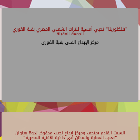
"فلكلوريتا" تحيي أمسية للتراث الشعبي المصري بقبة الغوري
الجمعة المقبلة
مركز الإبداع الفنى بقبة الغورى
السبت القادم بمتحف ومركز إبداع نجيب محفوظ ندوة بعنوان
"نغم.. العمارة والمكان في ذاكرة الأغنية المصرية"