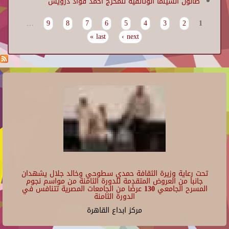
صالون السينما الوثائقية للمخرج احمد فؤاد درويش
…
9
8
7
6
5
4
3
2
1
Pages
last »
next ›
تحت رعاية وزيرة الثقافة حمدي سطوحي وخالد جلال يشهدان
جانبا من العروض المتقدمة للدورة الثامنة من مواسم نجوم
المسرح الجامعي 130 عرضًا من الجامعات المصرية تتنافس في
الدورة الثامنة
مركز ابداع القاهرة