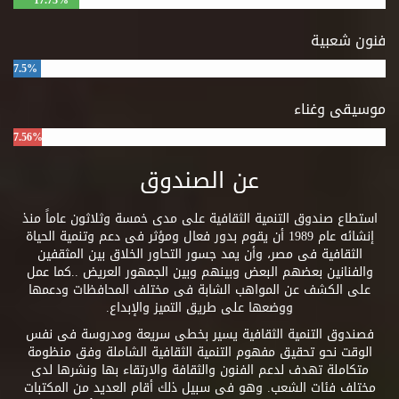
17.73%
فنون شعبية
7.5%
موسيقى وغناء
7.56%
عن الصندوق
استطاع صندوق التنمية الثقافية على مدى خمسة وثلاثون عاماً منذ
إنشائه عام 1989 أن يقوم بدور فعال ومؤثر فى دعم وتنمية الحياة
الثقافية فى مصر، وأن يمد جسور التحاور الخلاق بين المثقفين
والفنانين بعضهم البعض وبينهم وبين الجمهور العريض ..كما عمل
على الكشف عن المواهب الشابة فى مختلف المحافظات ودعمها
ووضعها على طريق التميز والإبداع.
فصندوق التنمية الثقافية يسير بخطى سريعة ومدروسة فى نفس
الوقت نحو تحقيق مفهوم التنمية الثقافية الشاملة وفق منظومة
متكاملة تهدف لدعم الفنون والثقافة والارتقاء بها ونشرها لدى
مختلف فئات الشعب. وهو فى سبيل ذلك أقام العديد من المكتبات