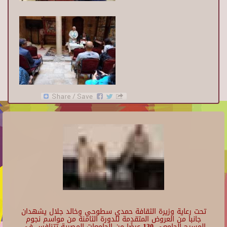
تحت رعاية وزيرة الثقافة حمدي سطوحي وخالد جلال يشهدان
جانبا من العروض المتقدمة للدورة الثامنة من مواسم نجوم
المسرح الجامعي 130 عرضًا من الجامعات المصرية تتنافس في