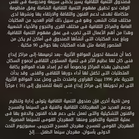
فصندوق التنمية الثقافية يسير بخطى سريعة ومدروسة فى نفس
الوقت نحو تحقيق مفهوم التنمية الثقافية الشاملة وفق منظومة
متكاملة تهدف لدعم الفنون والثقافة والارتقاء بها ونشرها لدى
مختلف فئات الشعب. وهو فى سبيل ذلك أقام العديد من المكتبات
العامة والمراكز الثقافية فى مختلف القرى والنجوع والأحياء الشعبية
وهذا من أهم الأعمال التى تضرب فى عمق مفهوم التنمية الثقافية.
وبلغ عدد المكتبات التى أنشأها الصندوق فى أماكن لم يكن من
المتصور إقامة مثل هذه المكتبات بها حوالى 90 مكتبة .
كما أن فلسفة تحويل المواقع الأثرية –بعد ترميمها–إلى مراكز إبداع
فنى كان لها عظيم الأثر فى تنمية المستوى الثقافى لجموع السكان
المحيطين بهذه المراكز وخصوصاً أنه تم إمداد هذه المواقع بكافة
المتطلبات التى تكفل لها أداء دورها الثقافى والفنى. وقد بدأت
التجربة عام 1996 ببيت الهراوى وامتدت حتى وصل عدد المواقع الأثرية
التى تم تحويلها إلى مراكز إبداع فنى تابعة للصندوق إلى (16 ) مركزاً
.. .
ومن ناحية أخرى فإن صندوق التنمية الثقافية يتولى إدارة وتنظيم
ودعم العديد من المهرجانات الثقافية والفنية فى السينما والمسرح
والفنون التشكيلية والتى تعمل على دعم هذه الفنون والدفع بها فى
عملية التنمية والتطوير ومنها: المهرجان القومى للسينما المصرية،
المهرجان القومى للمسرح، مهرجان المسرح التجريبى، سمبوزيوم النحت
الدولى بأسوان، مهرجان سينما الطفل.....إلخ