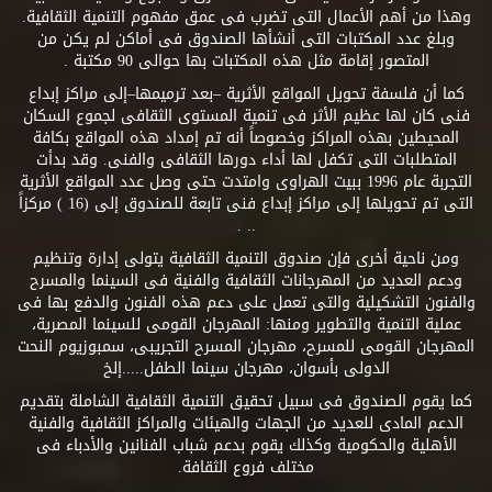
وهذا من أهم الأعمال التى تضرب فى عمق مفهوم التنمية الثقافية.
وبلغ عدد المكتبات التى أنشأها الصندوق فى أماكن لم يكن من
المتصور إقامة مثل هذه المكتبات بها حوالى 90 مكتبة .
كما أن فلسفة تحويل المواقع الأثرية –بعد ترميمها–إلى مراكز إبداع
فنى كان لها عظيم الأثر فى تنمية المستوى الثقافى لجموع السكان
المحيطين بهذه المراكز وخصوصاً أنه تم إمداد هذه المواقع بكافة
المتطلبات التى تكفل لها أداء دورها الثقافى والفنى. وقد بدأت
التجربة عام 1996 ببيت الهراوى وامتدت حتى وصل عدد المواقع الأثرية
التى تم تحويلها إلى مراكز إبداع فنى تابعة للصندوق إلى (16 ) مركزاً
.. .
ومن ناحية أخرى فإن صندوق التنمية الثقافية يتولى إدارة وتنظيم
ودعم العديد من المهرجانات الثقافية والفنية فى السينما والمسرح
والفنون التشكيلية والتى تعمل على دعم هذه الفنون والدفع بها فى
عملية التنمية والتطوير ومنها: المهرجان القومى للسينما المصرية،
المهرجان القومى للمسرح، مهرجان المسرح التجريبى، سمبوزيوم النحت
الدولى بأسوان، مهرجان سينما الطفل.....إلخ
كما يقوم الصندوق فى سبيل تحقيق التنمية الثقافية الشاملة بتقديم
الدعم المادى للعديد من الجهات والهيئات والمراكز الثقافية والفنية
الأهلية والحكومية وكذلك يقوم بدعم شباب الفنانين والأدباء فى
مختلف فروع الثقافة.