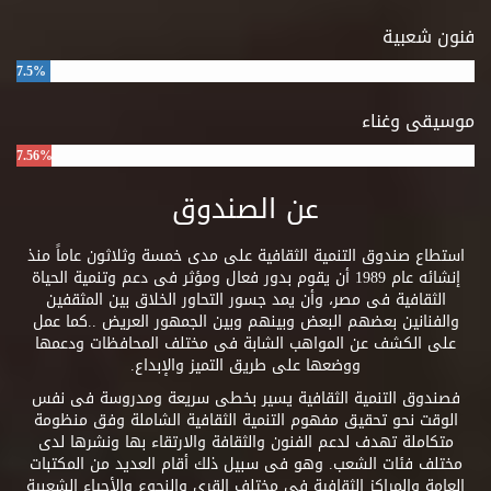
فنون شعبية
7.5%
موسيقى وغناء
7.56%
عن الصندوق
استطاع صندوق التنمية الثقافية على مدى خمسة وثلاثون عاماً منذ
إنشائه عام 1989 أن يقوم بدور فعال ومؤثر فى دعم وتنمية الحياة
الثقافية فى مصر، وأن يمد جسور التحاور الخلاق بين المثقفين
والفنانين بعضهم البعض وبينهم وبين الجمهور العريض ..كما عمل
على الكشف عن المواهب الشابة فى مختلف المحافظات ودعمها
ووضعها على طريق التميز والإبداع.
فصندوق التنمية الثقافية يسير بخطى سريعة ومدروسة فى نفس
الوقت نحو تحقيق مفهوم التنمية الثقافية الشاملة وفق منظومة
متكاملة تهدف لدعم الفنون والثقافة والارتقاء بها ونشرها لدى
مختلف فئات الشعب. وهو فى سبيل ذلك أقام العديد من المكتبات
العامة والمراكز الثقافية فى مختلف القرى والنجوع والأحياء الشعبية