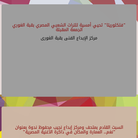
"فلكلوريتا" تحيي أمسية للتراث الشعبي المصري بقبة الغوري
الجمعة المقبلة
مركز الإبداع الفنى بقبة الغورى
السبت القادم بمتحف ومركز إبداع نجيب محفوظ ندوة بعنوان
"نغم.. العمارة والمكان في ذاكرة الأغنية المصرية"