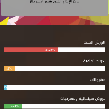
مركز الإبداع الفنى بقصر الأمير طاز
الورش الفنية
53.25%
ندوات ثقافية
11%
مهرجانات
2%
عروض سينمائية ومسرحيات
17.73%