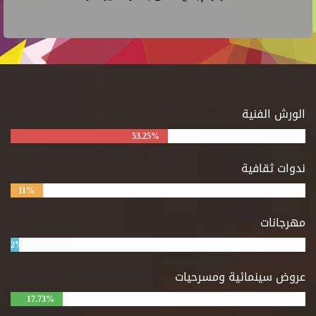
الورش الفنية
53.25%
ندوات ثقافية
11%
مهرجانات
2%
عروض سينمائية ومسرحيات
17.73%