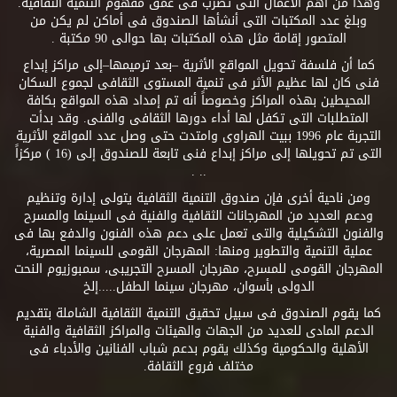
وهذا من أهم الأعمال التى تضرب فى عمق مفهوم التنمية الثقافية.
وبلغ عدد المكتبات التى أنشأها الصندوق فى أماكن لم يكن من
المتصور إقامة مثل هذه المكتبات بها حوالى 90 مكتبة .
كما أن فلسفة تحويل المواقع الأثرية –بعد ترميمها–إلى مراكز إبداع
فنى كان لها عظيم الأثر فى تنمية المستوى الثقافى لجموع السكان
المحيطين بهذه المراكز وخصوصاً أنه تم إمداد هذه المواقع بكافة
المتطلبات التى تكفل لها أداء دورها الثقافى والفنى. وقد بدأت
التجربة عام 1996 ببيت الهراوى وامتدت حتى وصل عدد المواقع الأثرية
التى تم تحويلها إلى مراكز إبداع فنى تابعة للصندوق إلى (16 ) مركزاً
.. .
ومن ناحية أخرى فإن صندوق التنمية الثقافية يتولى إدارة وتنظيم
ودعم العديد من المهرجانات الثقافية والفنية فى السينما والمسرح
والفنون التشكيلية والتى تعمل على دعم هذه الفنون والدفع بها فى
عملية التنمية والتطوير ومنها: المهرجان القومى للسينما المصرية،
المهرجان القومى للمسرح، مهرجان المسرح التجريبى، سمبوزيوم النحت
الدولى بأسوان، مهرجان سينما الطفل.....إلخ
كما يقوم الصندوق فى سبيل تحقيق التنمية الثقافية الشاملة بتقديم
الدعم المادى للعديد من الجهات والهيئات والمراكز الثقافية والفنية
الأهلية والحكومية وكذلك يقوم بدعم شباب الفنانين والأدباء فى
مختلف فروع الثقافة.