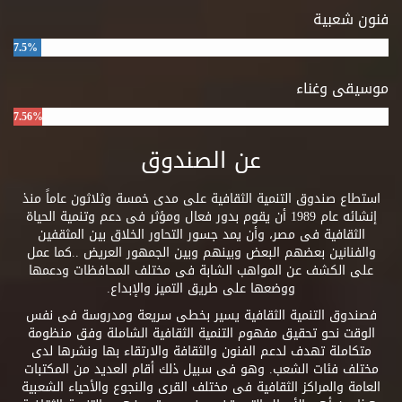
فنون شعبية
7.5%
موسيقى وغناء
7.56%
عن الصندوق
استطاع صندوق التنمية الثقافية على مدى خمسة وثلاثون عاماً منذ
إنشائه عام 1989 أن يقوم بدور فعال ومؤثر فى دعم وتنمية الحياة
الثقافية فى مصر، وأن يمد جسور التحاور الخلاق بين المثقفين
والفنانين بعضهم البعض وبينهم وبين الجمهور العريض ..كما عمل
على الكشف عن المواهب الشابة فى مختلف المحافظات ودعمها
ووضعها على طريق التميز والإبداع.
فصندوق التنمية الثقافية يسير بخطى سريعة ومدروسة فى نفس
الوقت نحو تحقيق مفهوم التنمية الثقافية الشاملة وفق منظومة
متكاملة تهدف لدعم الفنون والثقافة والارتقاء بها ونشرها لدى
مختلف فئات الشعب. وهو فى سبيل ذلك أقام العديد من المكتبات
العامة والمراكز الثقافية فى مختلف القرى والنجوع والأحياء الشعبية