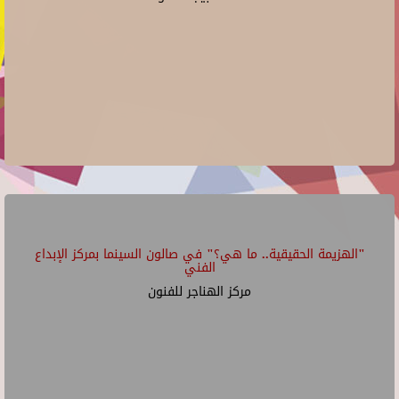
"الهزيمة الحقيقية.. ما هي؟" في صالون السينما بمركز الإبداع
الفني
مركز الهناجر للفنون