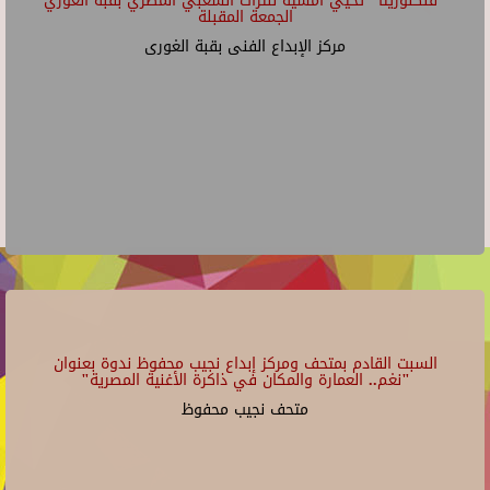
"فلكلوريتا" تحيي أمسية للتراث الشعبي المصري بقبة الغوري
الجمعة المقبلة
مركز الإبداع الفنى بقبة الغورى
السبت القادم بمتحف ومركز إبداع نجيب محفوظ ندوة بعنوان
"نغم.. العمارة والمكان في ذاكرة الأغنية المصرية"
متحف نجيب محفوظ