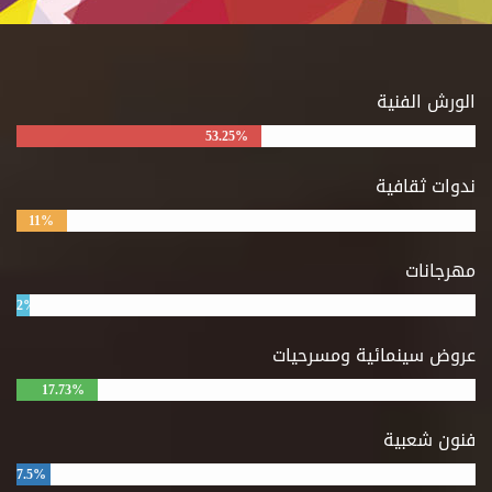
الورش الفنية
53.25%
ندوات ثقافية
11%
مهرجانات
2%
عروض سينمائية ومسرحيات
17.73%
فنون شعبية
7.5%