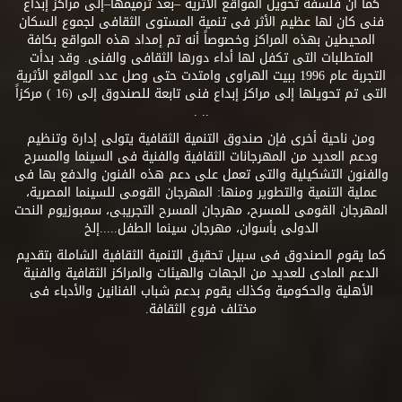
كما أن فلسفة تحويل المواقع الأثرية –بعد ترميمها–إلى مراكز إبداع
فنى كان لها عظيم الأثر فى تنمية المستوى الثقافى لجموع السكان
المحيطين بهذه المراكز وخصوصاً أنه تم إمداد هذه المواقع بكافة
المتطلبات التى تكفل لها أداء دورها الثقافى والفنى. وقد بدأت
التجربة عام 1996 ببيت الهراوى وامتدت حتى وصل عدد المواقع الأثرية
التى تم تحويلها إلى مراكز إبداع فنى تابعة للصندوق إلى (16 ) مركزاً
.. .
ومن ناحية أخرى فإن صندوق التنمية الثقافية يتولى إدارة وتنظيم
ودعم العديد من المهرجانات الثقافية والفنية فى السينما والمسرح
والفنون التشكيلية والتى تعمل على دعم هذه الفنون والدفع بها فى
عملية التنمية والتطوير ومنها: المهرجان القومى للسينما المصرية،
المهرجان القومى للمسرح، مهرجان المسرح التجريبى، سمبوزيوم النحت
الدولى بأسوان، مهرجان سينما الطفل.....إلخ
كما يقوم الصندوق فى سبيل تحقيق التنمية الثقافية الشاملة بتقديم
الدعم المادى للعديد من الجهات والهيئات والمراكز الثقافية والفنية
الأهلية والحكومية وكذلك يقوم بدعم شباب الفنانين والأدباء فى
مختلف فروع الثقافة.