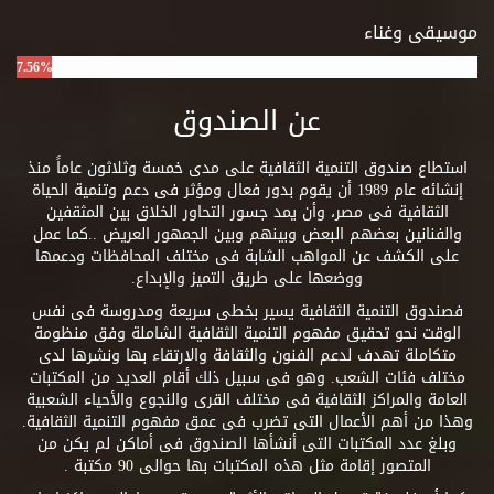
موسيقى وغناء
7.56%
عن الصندوق
استطاع صندوق التنمية الثقافية على مدى خمسة وثلاثون عاماً منذ
إنشائه عام 1989 أن يقوم بدور فعال ومؤثر فى دعم وتنمية الحياة
الثقافية فى مصر، وأن يمد جسور التحاور الخلاق بين المثقفين
والفنانين بعضهم البعض وبينهم وبين الجمهور العريض ..كما عمل
على الكشف عن المواهب الشابة فى مختلف المحافظات ودعمها
ووضعها على طريق التميز والإبداع.
فصندوق التنمية الثقافية يسير بخطى سريعة ومدروسة فى نفس
الوقت نحو تحقيق مفهوم التنمية الثقافية الشاملة وفق منظومة
متكاملة تهدف لدعم الفنون والثقافة والارتقاء بها ونشرها لدى
مختلف فئات الشعب. وهو فى سبيل ذلك أقام العديد من المكتبات
العامة والمراكز الثقافية فى مختلف القرى والنجوع والأحياء الشعبية
وهذا من أهم الأعمال التى تضرب فى عمق مفهوم التنمية الثقافية.
وبلغ عدد المكتبات التى أنشأها الصندوق فى أماكن لم يكن من
المتصور إقامة مثل هذه المكتبات بها حوالى 90 مكتبة .