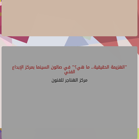
"الهزيمة الحقيقية.. ما هي؟" في صالون السينما بمركز الإبداع
الفني
مركز الهناجر للفنون