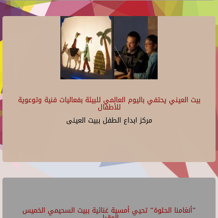
بيت العيني يحتفي باليوم العالمي للبيئة بفعاليات فنية وتوعوية
للأطفال
مركز ابداع الطفل ببيت العينى
"أنغامنا الحلوة" تحيي أمسية غنائية ببيت السحيمي الخميس
المقبل