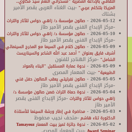
الثقافي بالإذاعة المصرية "مسحراتي النغم سيد مكاوي..
-بيت الغناء العربى بقصر الأمير
المزيكا بتتكلم عربي"
بشتاك
-
2026-05-12
صالون مؤسسة د/ زاهي حواس للآثار والتراث
-مركز الإبداع الفنى بقصر الأمير طاز
-
2026-05-10
صالون مؤسسة د/ زاهي حواس للآثار والتراث
-مركز الإبداع الفنى بقصر الأمير طاز
-
2026-05-09
صالون كلام في السيما مع المخرج السينمائي
أشرف فايق بعنوان " أحمد عبد الله الشاعر والسيناريست
-مركز الهناجر للفنون
الشامل"
-
2026-05-09
ندوة عمارة المستقبل "البناء بالمواد
-بيت المعمار المصرى
الطبيعية"
-
2026-05-05
صالون نفرتيتي يعقب الصالون حفل فني
-مركز الإبداع الفنى بقصر الأمير طاز
-
2026-05-04
ندوة حماة التراث ضمن صالون مؤسسة د/
-مركز الإبداع الفنى بقصر
زاهي حواس للآثار والتراث
الأمير طاز
-
2026-05-03
محاضرة في إطار ورشة السينما للأستاذة
-متحف نجيب محفوظ
الدكتورة ثناء هاشم
-
2026-05-02
ندوة جائزة تميز ببيت المعمار Tamayouz
-بيت المعمار المصرى
Award Seminar