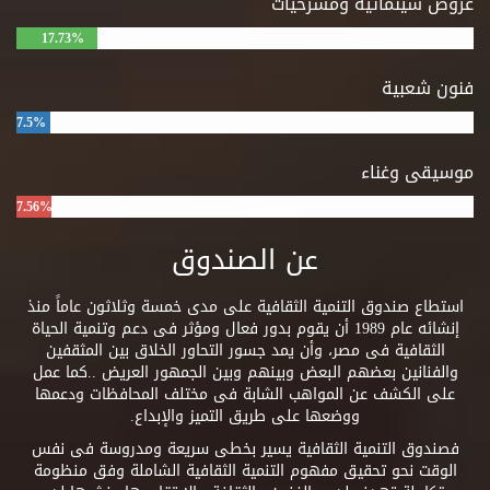
عروض سينمائية ومسرحيات
17.73%
فنون شعبية
7.5%
موسيقى وغناء
7.56%
عن الصندوق
استطاع صندوق التنمية الثقافية على مدى خمسة وثلاثون عاماً منذ
إنشائه عام 1989 أن يقوم بدور فعال ومؤثر فى دعم وتنمية الحياة
الثقافية فى مصر، وأن يمد جسور التحاور الخلاق بين المثقفين
والفنانين بعضهم البعض وبينهم وبين الجمهور العريض ..كما عمل
على الكشف عن المواهب الشابة فى مختلف المحافظات ودعمها
ووضعها على طريق التميز والإبداع.
فصندوق التنمية الثقافية يسير بخطى سريعة ومدروسة فى نفس
الوقت نحو تحقيق مفهوم التنمية الثقافية الشاملة وفق منظومة