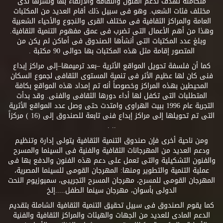
متكاملة تهدف لدعم الفنون والثقافة والارتقاء بها ونشرها لدى
مختلف فئات الشعب. وهو فى سبيل ذلك أقام العديد من المكتبات
العامة والمراكز الثقافية فى مختلف القرى والنجوع والأحياء الشعبية
وهذا من أهم الأعمال التى تضرب فى عمق مفهوم التنمية الثقافية.
وبلغ عدد المكتبات التى أنشأها الصندوق فى أماكن لم يكن من
المتصور إقامة مثل هذه المكتبات بها حوالى 90 مكتبة .
كما أن فلسفة تحويل المواقع الأثرية –بعد ترميمها–إلى مراكز إبداع
فنى كان لها عظيم الأثر فى تنمية المستوى الثقافى لجموع السكان
المحيطين بهذه المراكز وخصوصاً أنه تم إمداد هذه المواقع بكافة
المتطلبات التى تكفل لها أداء دورها الثقافى والفنى. وقد بدأت
التجربة عام 1996 ببيت الهراوى وامتدت حتى وصل عدد المواقع الأثرية
التى تم تحويلها إلى مراكز إبداع فنى تابعة للصندوق إلى (16 ) مركزاً
.. .
ومن ناحية أخرى فإن صندوق التنمية الثقافية يتولى إدارة وتنظيم
ودعم العديد من المهرجانات الثقافية والفنية فى السينما والمسرح
والفنون التشكيلية والتى تعمل على دعم هذه الفنون والدفع بها فى
عملية التنمية والتطوير ومنها: المهرجان القومى للسينما المصرية،
المهرجان القومى للمسرح، مهرجان المسرح التجريبى، سمبوزيوم النحت
الدولى بأسوان، مهرجان سينما الطفل.....إلخ
كما يقوم الصندوق فى سبيل تحقيق التنمية الثقافية الشاملة بتقديم
الدعم المادى للعديد من الجهات والهيئات والمراكز الثقافية والفنية