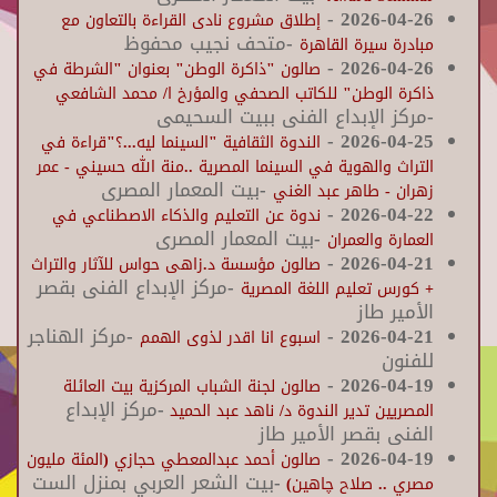
-
2026-04-26
إطلاق مشروع نادى القراءة بالتعاون مع
-متحف نجيب محفوظ
مبادرة سيرة القاهرة
-
2026-04-26
صالون "ذاكرة الوطن" بعنوان "الشرطة في
ذاكرة الوطن" للكاتب الصحفي والمؤرخ ا/ محمد الشافعي
-مركز الإبداع الفنى ببيت السحيمى
-
2026-04-25
الندوة الثقافية "السينما ليه...؟"قراءة في
التراث والهوية في السينما المصرية ..منة الله حسيني - عمر
-بيت المعمار المصرى
زهران - طاهر عبد الغني
-
2026-04-22
ندوة عن التعليم والذكاء الاصطناعي في
-بيت المعمار المصرى
العمارة والعمران
-
2026-04-21
صالون مؤسسة د.زاهى حواس للآثار والتراث
-مركز الإبداع الفنى بقصر
+ كورس تعليم اللغة المصرية
الأمير طاز
2026-04-21
-
-مركز الهناجر
اسبوع انا اقدر لذوى الهمم
للفنون
-
2026-04-19
صالون لجنة الشباب المركزية بيت العائلة
-مركز الإبداع
المصريين تدير الندوة د/ ناهد عبد الحميد
الفنى بقصر الأمير طاز
-
2026-04-19
صالون أحمد عبدالمعطي حجازي (المئة مليون
-بيت الشعر العربي بمنزل الست
مصري .. صلاح چاهين)