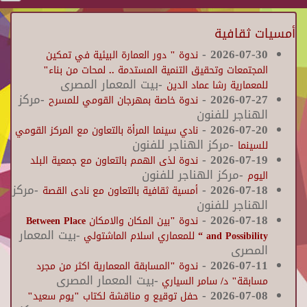
أمسيات ثقافية
-
2026-07-30
ندوة " دور العمارة البيئية في تمكين
المجتمعات وتحقيق التنمية المستدمة .. لمحات من بناء"
-بيت المعمار المصرى
للمعمارية رشا عماد الدين
2026-07-27
-
-مركز
ندوة خاصة بمهرجان القومي للمسرح
الهناجر للفنون
-
2026-07-20
نادي سينما المرأة بالتعاون مع المركز القومي
-مركز الهناجر للفنون
للسينما
-
2026-07-19
ندوة لذى الهمم بالتعاون مع جمعية البلد
-مركز الهناجر للفنون
اليوم
2026-07-18
-
-مركز
أمسية ثقافية بالتعاون مع نادى القصة
الهناجر للفنون
-
2026-07-18
ندوة "بين المكان والامكان Between Place
-بيت المعمار
and Possibility “ للمعماري اسلام الماشتولي
المصرى
-
2026-07-11
ندوة "المسابقة المعمارية اكثر من مجرد
-بيت المعمار المصرى
مسابقة" د/ سامر السياري
-
2026-07-08
حفل توقيع و مناقشة لكتاب "يوم سعيد"