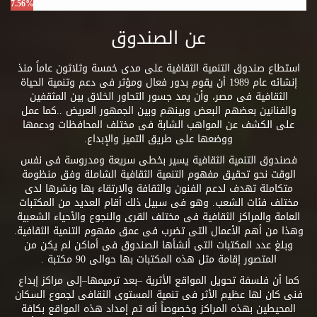
7.56%
عن الصندوق
استطاع صندوق التنمية الثقافية على مدى خمسة وثلاثون عاماً منذ
إنشائه عام 1989 أن يقوم بدور فعال ومؤثر فى دعم وتنمية الحياة
الثقافية فى مصر، وأن يمد جسور التحاور الخلاق بين المثقفين
والفنانين بعضهم البعض وبينهم وبين الجمهور العريض ..كما عمل
على الكشف عن المواهب الشابة فى مختلف المحافظات ودعمها
ووضعها على طريق التميز والإبداع.
فصندوق التنمية الثقافية يسير بخطى سريعة ومدروسة فى نفس
الوقت نحو تحقيق مفهوم التنمية الثقافية الشاملة وفق منظومة
متكاملة تهدف لدعم الفنون والثقافة والارتقاء بها ونشرها لدى
مختلف فئات الشعب. وهو فى سبيل ذلك أقام العديد من المكتبات
العامة والمراكز الثقافية فى مختلف القرى والنجوع والأحياء الشعبية
وهذا من أهم الأعمال التى تضرب فى عمق مفهوم التنمية الثقافية.
وبلغ عدد المكتبات التى أنشأها الصندوق فى أماكن لم يكن من
المتصور إقامة مثل هذه المكتبات بها حوالى 90 مكتبة .
كما أن فلسفة تحويل المواقع الأثرية –بعد ترميمها–إلى مراكز إبداع
فنى كان لها عظيم الأثر فى تنمية المستوى الثقافى لجموع السكان
المحيطين بهذه المراكز وخصوصاً أنه تم إمداد هذه المواقع بكافة