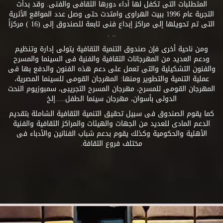
المتطلبات التى تكفل لها أداء دورها الثقافى والفنى. وقد بدأت
التجربة عام 1996 ببيت الهراوى وامتدت حتى وصل عدد المواقع الأثرية
التى تم تحويلها إلى مراكز إبداع فنى تابعة للصندوق إلى (16 ) مركزاً
.. .
ومن ناحية أخرى فإن صندوق التنمية الثقافية يتولى إدارة وتنظيم
ودعم العديد من المهرجانات الثقافية والفنية فى السينما والمسرح
والفنون التشكيلية والتى تعمل على دعم هذه الفنون والدفع بها فى
عملية التنمية والتطوير ومنها: المهرجان القومى للسينما المصرية،
المهرجان القومى للمسرح، مهرجان المسرح التجريبى، سمبوزيوم النحت
الدولى بأسوان، مهرجان سينما الطفل.....إلخ
كما يقوم الصندوق فى سبيل تحقيق التنمية الثقافية الشاملة بتقديم
الدعم المادى للعديد من الجهات والهيئات والمراكز الثقافية والفنية
الأهلية والحكومية وكذلك يقوم بدعم شباب الفنانين والأدباء فى
مختلف فروع الثقافة.