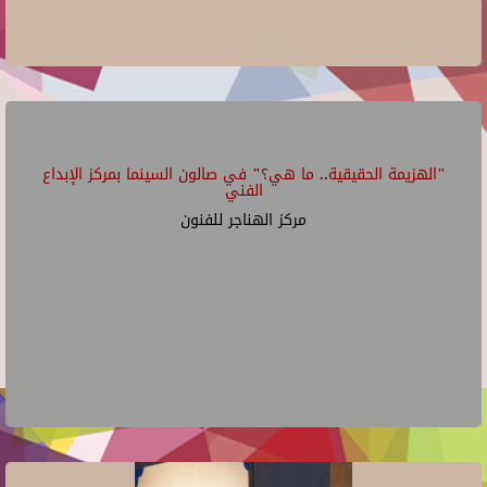
"الهزيمة الحقيقية.. ما هي؟" في صالون السينما بمركز الإبداع
الفني
مركز الهناجر للفنون