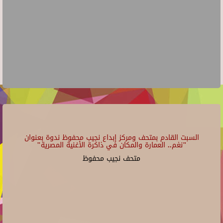
السبت القادم بمتحف ومركز إبداع نجيب محفوظ ندوة بعنوان
"نغم.. العمارة والمكان في ذاكرة الأغنية المصرية"
متحف نجيب محفوظ