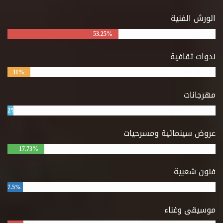
الورش الفنية
53.25%
ندوات ثقافية
11%
مهرجانات
2%
عروض سينمائية ومسرحيات
17.73%
فنون شعبية
7.5%
موسيقى وغناء