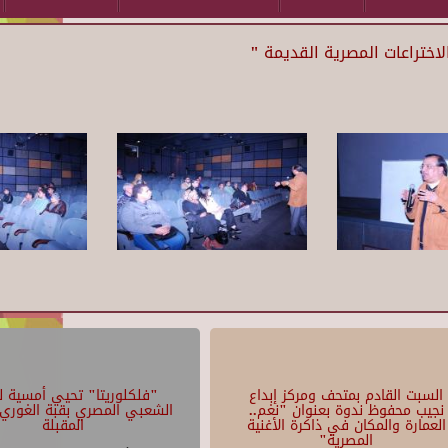
ختراعات المصرية القديمة "
السبت القادم بمتحف ومركز إبداع
"فلكلوريتا" تحيي أمسية لل
نجيب محفوظ ندوة بعنوان "نغم..
الشعبي المصري بقبة الغوري 
العمارة والمكان في ذاكرة الأغنية
المقبلة
المصرية"