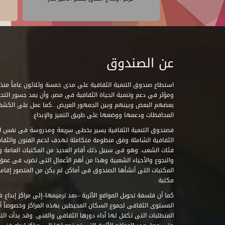
عن الصندوق
ومؤثر فى دعم وتنمية الحياة الثقافية فى مصر، وأن يمد جسور التحاو
بعضهم البعض وبينهم وبين الجمهور العريض ..كما عمل على الكش
المحافظات ودعمها ووضعها على طريق التميز والإبداع.
فصندوق التنمية الثقافية يسير بخطى سريعة ومدروسة فى نفس ال
الثقافية الشاملة وفق منظومة متكاملة تهدف لدعم الفنون والثقاف
فئات الشعب. وهو فى سبيل ذلك أقام العديد من المكتبات العامة وا
والنجوع والأحياء الشعبية وهذا من أهم الأعمال التى تضرب فى عمق 
مكتبة .
كما أن فلسفة تحويل المواقع الأثرية –بعد ترميمها–إلى مراكز إبداع 
المستوى الثقافى لجموع السكان المحيطين بهذه المراكز وخصوصاً أن