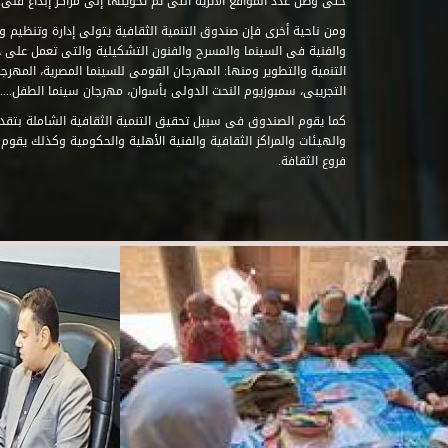
حتى وصل عدد المواقع الأثرية التى تم تحويلها إلى مراكز إبداع فنى تابعة للصند
ومن ناحية أخرى فإن صندوق التنمية الثقافية يتولى إدارة وتنظيم ود
والفنية فى السينما والمسرح والفنون التشكيلية والتى تعمل على 
التنمية والتطوير ومنها: المهرجان القومى للسينما المصرية، المهر
التجريبى، سمبوزيوم النحت الدولى بأسوان، مهرجان سينما الطفل.....
كما يقوم الصندوق فى سبيل تحقيق التنمية الثقافية الشاملة بتقدي
والهيئات والمراكز الثقافية والفنية الأهلية والحكومية وكذلك يقوم
فروع الثقافة.