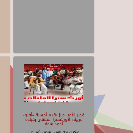
قصر الأمير طاز يقدم أمسية «أفرو-
عربية» لأوركسترا الملتقى بقيادة
أحمد شمة
مركز الإبداع الفنى بقصر الأمير طاز