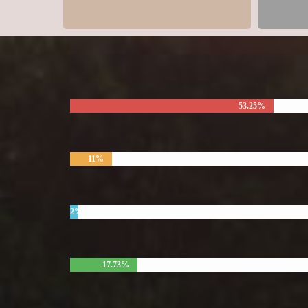
53.25%
11%
2%
17.73%