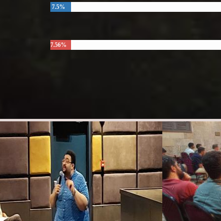
7.5%
7.56%