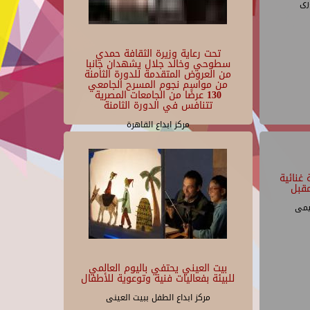
رى
تحت رعاية وزيرة الثقافة حمدي
سطوحي وخالد جلال يشهدان جانبا
من العروض المتقدمة للدورة الثامنة
من مواسم نجوم المسرح الجامعي
130 عرضًا من الجامعات المصرية
تتنافس في الدورة الثامنة
مركز ابداع القاهرة
غنائية
قبل
يمى
بيت العيني يحتفي باليوم العالمي
للبيئة بفعاليات فنية وتوعوية للأطفال
مركز ابداع الطفل ببيت العينى