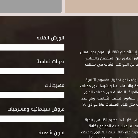
الورش الفنية
استطاع صندوق التنمية الثقافية على مدى خمسة وثلاثون عاماً منذ إنشائه عام 1989 أن يقوم بدور فعال
ر الخلاق بين المثقفين والفنانين
ندوات ثقافية
ف عن المواهب الشابة فى مختلف
وقت نحو تحقيق مفهوم التنمية
مهرجانات
ة والارتقاء بها ونشرها لدى مختلف
لمراكز الثقافية فى مختلف القرى
مفهوم التنمية الثقافية. وبلغ عدد
المكتبات التى أنشأها الصندوق فى أماكن لم يكن من المتصور إقامة مثل هذه المكتبات بها حوالى 90
عروض سينمائية ومسرحيات
فنى كان لها عظيم الأثر فى تنمية
ه تم إمداد هذه المواقع بكافة
فنون شعبية
المتطلبات التى تكفل لها أداء دورها الثقافى والفنى. وقد بدأت التجربة عام 1996 ببيت الهراوى وامتدت