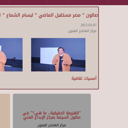
صالون " مصر مستقبل الماضي " لبسام الشماع " الا
2015-03-07
مركز الهناجر للفنون
أمسيات ثقافية
"الهزيمة الحقيقية.. ما هي؟" في
صالون السينما بمركز الإبداع الفني
مركز الهناجر للفنون