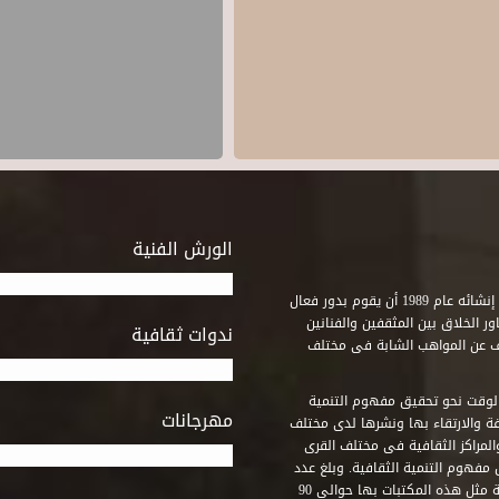
الورش الفنية
استطاع صندوق التنمية الثقافية على مدى خمسة وثلاثون عاماً منذ إنشائه عام 1989 أن يقوم بدور فعال
ر الخلاق بين المثقفين والفنانين
ندوات ثقافية
ف عن المواهب الشابة فى مختلف
وقت نحو تحقيق مفهوم التنمية
مهرجانات
ة والارتقاء بها ونشرها لدى مختلف
لمراكز الثقافية فى مختلف القرى
مفهوم التنمية الثقافية. وبلغ عدد
المكتبات التى أنشأها الصندوق فى أماكن لم يكن من المتصور إقامة مثل هذه المكتبات بها حوالى 90