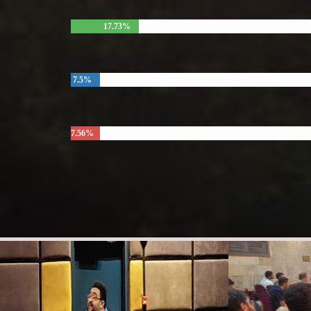
17.73%
7.5%
7.56%