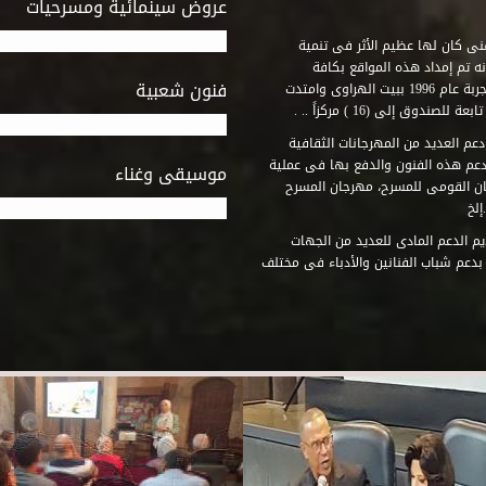
عروض سينمائية ومسرحيات
فنى كان لها عظيم الأثر فى تنمية
ه تم إمداد هذه المواقع بكافة
فنون شعبية
المتطلبات التى تكفل لها أداء دورها الثقافى والفنى. وقد بدأت التجربة عام 1996 ببيت الهراوى وامتدت
وق إلى (16 ) مركزاً .. .
عم العديد من المهرجانات الثقافية
دعم هذه الفنون والدفع بها فى عملية
موسيقى وغناء
جان القومى للمسرح، مهرجان المسرح
إلخ
م الدعم المادى للعديد من الجهات
 بدعم شباب الفنانين والأدباء فى مختلف