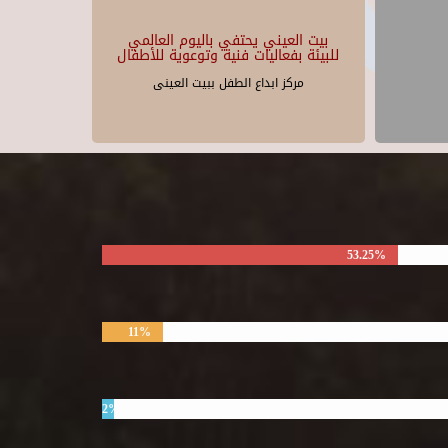
بيت العيني يحتفي باليوم العالمي
للبيئة بفعاليات فنية وتوعوية للأطفال
مركز ابداع الطفل ببيت العينى
53.25%
11%
2%