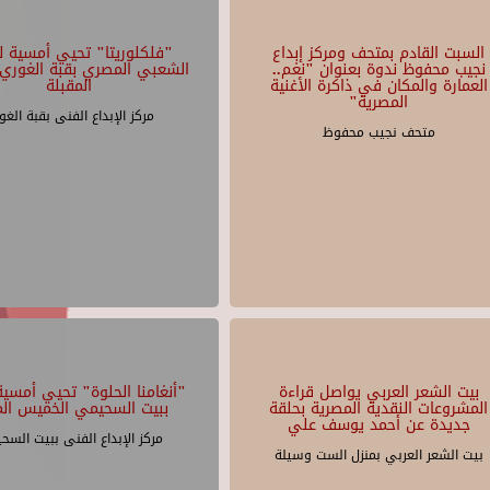
السبت القادم بمتحف ومركز إبداع
"فلكلوريتا" تحيي أمسية لل
نجيب محفوظ ندوة بعنوان "نغم..
الشعبي المصري بقبة الغوري 
العمارة والمكان في ذاكرة الأغنية
المقبلة
المصرية"
مركز الإبداع الفنى بقبة الغو
متحف نجيب محفوظ
بيت الشعر العربي يواصل قراءة
"أنغامنا الحلوة" تحيي أمسية 
المشروعات النقدية المصرية بحلقة
ببيت السحيمي الخميس الم
جديدة عن أحمد يوسف علي
مركز الإبداع الفنى ببيت السح
بيت الشعر العربي بمنزل الست وسيلة