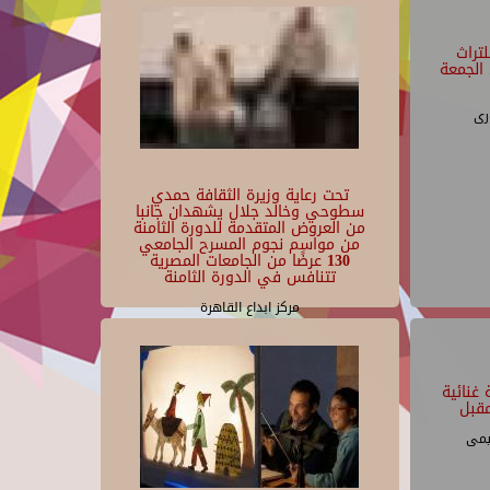
تراث
الجمعة
رى
تحت رعاية وزيرة الثقافة حمدي
سطوحي وخالد جلال يشهدان جانبا
من العروض المتقدمة للدورة الثامنة
من مواسم نجوم المسرح الجامعي
130 عرضًا من الجامعات المصرية
تتنافس في الدورة الثامنة
مركز ابداع القاهرة
غنائية
قبل
يمى