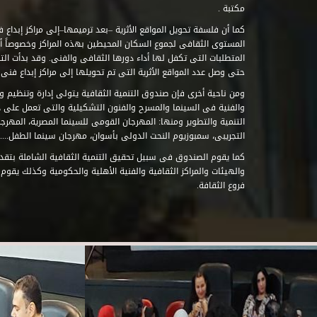
مكتبة .
كما أن فلسفة تحويل المواقع الأثرية –بعد ترميمها–إلى مراكز إبداع 
المستوى الثقافى لجموع السكان المحيطين بهذه المراكز وخصوصاً أن
حتى وصل عدد المواقع الأثرية التى تم تحويلها إلى مراكز إبداع فنى تابعة للصند
ومن ناحية أخرى فإن صندوق التنمية الثقافية يتولى إدارة وتنظيم ود
والفنية فى السينما والمسرح والفنون التشكيلية والتى تعمل على 
التنمية والتطوير ومنها: المهرجان القومى للسينما المصرية، المهر
التجريبى، سمبوزيوم النحت الدولى بأسوان، مهرجان سينما الطفل.....
كما يقوم الصندوق فى سبيل تحقيق التنمية الثقافية الشاملة بتقدي
والهيئات والمراكز الثقافية والفنية الأهلية والحكومية وكذلك يقوم
فروع الثقافة.