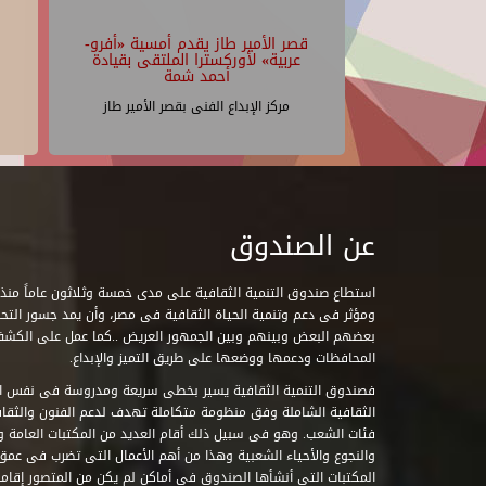
قصر الأمير طاز يقدم أمسية «أفرو-
عربية» لأوركسترا الملتقى بقيادة
أحمد شمة
مركز الإبداع الفنى بقصر الأمير طاز
عن الصندوق
ومؤثر فى دعم وتنمية الحياة الثقافية فى مصر، وأن يمد جسور التحاو
بعضهم البعض وبينهم وبين الجمهور العريض ..كما عمل على الكش
المحافظات ودعمها ووضعها على طريق التميز والإبداع.
فصندوق التنمية الثقافية يسير بخطى سريعة ومدروسة فى نفس ال
الثقافية الشاملة وفق منظومة متكاملة تهدف لدعم الفنون والثقاف
فئات الشعب. وهو فى سبيل ذلك أقام العديد من المكتبات العامة وا
والنجوع والأحياء الشعبية وهذا من أهم الأعمال التى تضرب فى عمق 