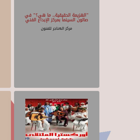
"الهزيمة الحقيقية.. ما هي؟" في
صالون السينما بمركز الإبداع الفني
مركز الهناجر للفنون