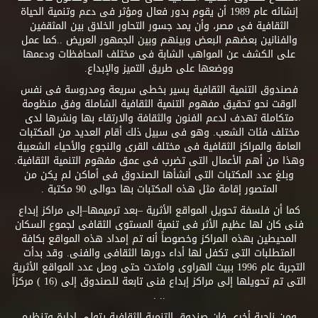
إنشائه عام 1989 أن يقوم بدور فعال ومؤثر فى دعم وتنمية الحياة
الثقافية فى مصر، وأن يمد جسور التحاور الخلاق بين المثقفين
والفنانين بعضهم البعض وبينهم وبين الجمهور العريض ..كما عمل
على الكشف عن المواهب الشابة فى مختلف المحافظات ودعمها
ووضعها على طريق التميز والإبداع.
فصندوق التنمية الثقافية يسير بخطى سريعة ومدروسة فى نفس
الوقت نحو تحقيق مفهوم التنمية الثقافية الشاملة وفق منظومة
متكاملة تهدف لدعم الفنون والثقافة والارتقاء بها ونشرها لدى
مختلف فئات الشعب. وهو فى سبيل ذلك أقام العديد من المكتبات
العامة والمراكز الثقافية فى مختلف القرى والنجوع والأحياء الشعبية
وهذا من أهم الأعمال التى تضرب فى عمق مفهوم التنمية الثقافية.
وبلغ عدد المكتبات التى أنشأها الصندوق فى أماكن لم يكن من
المتصور إقامة مثل هذه المكتبات بها حوالى 90 مكتبة .
كما أن فلسفة تحويل المواقع الأثرية –بعد ترميمها–إلى مراكز إبداع
فنى كان لها عظيم الأثر فى تنمية المستوى الثقافى لجموع السكان
المحيطين بهذه المراكز وخصوصاً أنه تم إمداد هذه المواقع بكافة
المتطلبات التى تكفل لها أداء دورها الثقافى والفنى. وقد بدأت
التجربة عام 1996 ببيت الهراوى وامتدت حتى وصل عدد المواقع الأثرية
التى تم تحويلها إلى مراكز إبداع فنى تابعة للصندوق إلى (16 ) مركزاً
.. .
ومن ناحية أخرى فإن صندوق التنمية الثقافية يتولى إدارة وتنظيم