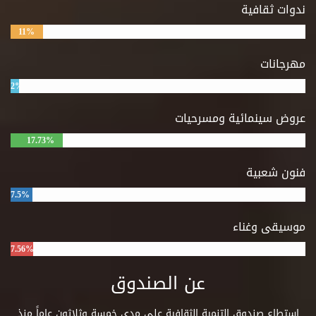
ندوات ثقافية
11%
مهرجانات
2%
عروض سينمائية ومسرحيات
17.73%
فنون شعبية
7.5%
موسيقى وغناء
7.56%
عن الصندوق
استطاع صندوق التنمية الثقافية على مدى خمسة وثلاثون عاماً منذ