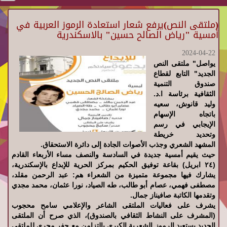
(ملتقى النص)يرفع شعار استعادة الرموز العربية في
أمسية "رياض الصالح حسين" بالاسكندرية
2024-04-22
يواصل" ملتقى النص
الجديد" التابع لقطاع
صندوق التنمية
الثقافية برئاسة ا.د.
وليد قانوش، سعيه
باتجاه الإسهام
الإيجابي في رسم
وتحديد خريطة
المشهد الشعري وجذب الأصوات الجادة إلى دائرة الاستحقاق.
حيث يقيم أمسية جديدة في السادسة والنصف مساء الأربعاء القادم
(٢٤ ابريل) بقاعة توفيق الحكيم بمركز الحرية للإبداع بالإسكندرية،
يشارك فيها مجموعة متميزة من الشعراء هم: عبد الرحمن مقلد،
مصطفى فهمي، عصام أبو طالب، طه الصياد، نورا عثمان، محمد مجدي
وتقدمها الكاتبة صافيناز جمال.
يشرف على فعاليات الملتقى الشاعر والإعلامي سامح محجوب
(المشرف على النشاط الثقافي بالصندوق)، الذي صرح أن الملتقى
الجديد يستعيد الرموز الشعرية الكبرى بالتزامن مع حفر مجرى للملتقى