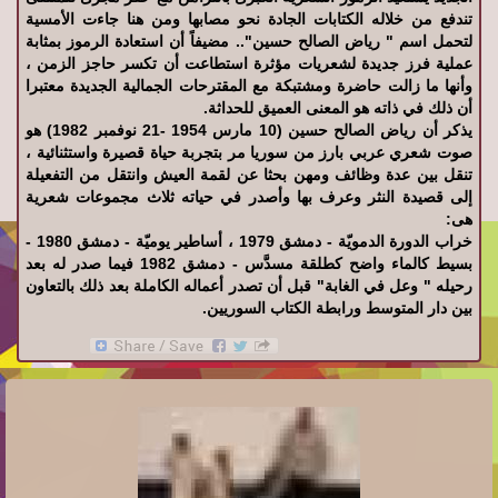
تندفع من خلاله الكتابات الجادة نحو مصابها ومن هنا جاءت الأمسية
لتحمل اسم " رياض الصالح حسين".. مضيفاً أن استعادة الرموز بمثابة
عملية فرز جديدة لشعريات مؤثرة استطاعت أن تكسر حاجز الزمن ،
وأنها ما زالت حاضرة ومشتبكة مع المقترحات الجمالية الجديدة معتبرا
أن ذلك في ذاته هو المعنى العميق للحداثة.
يذكر أن رياض الصالح حسين (10 مارس 1954 -21 نوفمبر 1982) هو
صوت شعري عربي بارز من سوريا مر بتجربة حياة قصيرة واستثنائية ،
تنقل بين عدة وظائف ومهن بحثا عن لقمة العيش وانتقل من التفعيلة
إلى قصيدة النثر وعرف بها وأصدر في حياته ثلاث مجموعات شعرية
هى:
خراب الدورة الدمويّة - دمشق 1979 ، أساطير يوميّة - دمشق 1980 -
بسيط كالماء واضح كطلقة مسدَّس - دمشق 1982 فيما صدر له بعد
رحيله " وعل في الغابة" قبل أن تصدر أعماله الكاملة بعد ذلك بالتعاون
بين دار المتوسط ورابطة الكتاب السوريين.