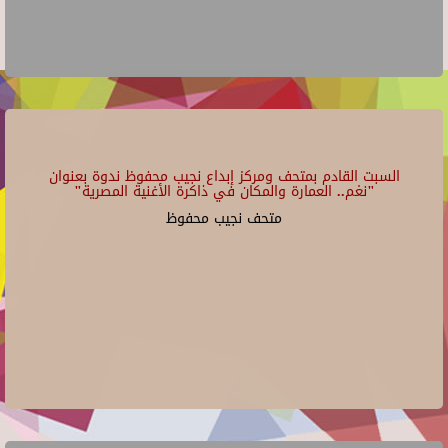
السبت القادم بمتحف ومركز إبداع نجيب محفوظ ندوة بعنوان
"نغم.. العمارة والمكان في ذاكرة الأغنية المصرية"
متحف نجيب محفوظ