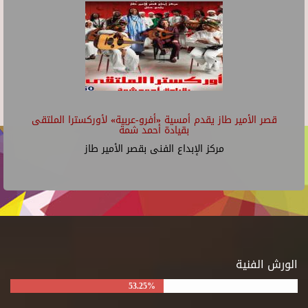
قصر الأمير طاز يقدم أمسية «أفرو-عربية» لأوركسترا الملتقى
بقيادة أحمد شمة
مركز الإبداع الفنى بقصر الأمير طاز
الورش الفنية
53.25%