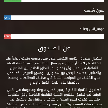
فنون شعبية
7.5%
موسيقى وغناء
7.56%
عن الصندوق
استطاع صندوق التنمية الثقافية على مدى خمسة وثلاثون عاماً منذ
إنشائه عام 1989 أن يقوم بدور فعال ومؤثر فى دعم وتنمية الحياة
الثقافية فى مصر، وأن يمد جسور التحاور الخلاق بين المثقفين
والفنانين بعضهم البعض وبينهم وبين الجمهور العريض ..كما عمل
على الكشف عن المواهب الشابة فى مختلف المحافظات ودعمها
ووضعها على طريق التميز والإبداع.
فصندوق التنمية الثقافية يسير بخطى سريعة ومدروسة فى نفس
الوقت نحو تحقيق مفهوم التنمية الثقافية الشاملة وفق منظومة
متكاملة تهدف لدعم الفنون والثقافة والارتقاء بها ونشرها لدى
مختلف فئات الشعب. وهو فى سبيل ذلك أقام العديد من المكتبات