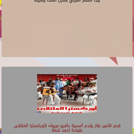
بيت الشعر العربي بمنزل الست وسيلة
قصر الأمير طاز يقدم أمسية «أفرو-عربية» لأوركسترا الملتقى
بقيادة أحمد شمة