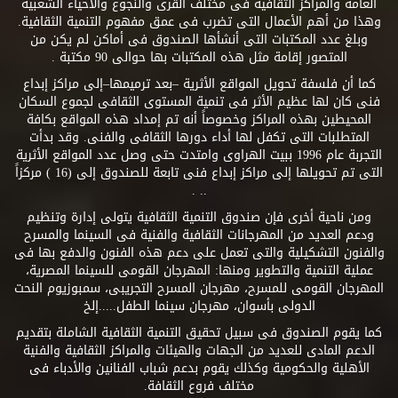
العامة والمراكز الثقافية فى مختلف القرى والنجوع والأحياء الشعبية
وهذا من أهم الأعمال التى تضرب فى عمق مفهوم التنمية الثقافية.
وبلغ عدد المكتبات التى أنشأها الصندوق فى أماكن لم يكن من
المتصور إقامة مثل هذه المكتبات بها حوالى 90 مكتبة .
كما أن فلسفة تحويل المواقع الأثرية –بعد ترميمها–إلى مراكز إبداع
فنى كان لها عظيم الأثر فى تنمية المستوى الثقافى لجموع السكان
المحيطين بهذه المراكز وخصوصاً أنه تم إمداد هذه المواقع بكافة
المتطلبات التى تكفل لها أداء دورها الثقافى والفنى. وقد بدأت
التجربة عام 1996 ببيت الهراوى وامتدت حتى وصل عدد المواقع الأثرية
التى تم تحويلها إلى مراكز إبداع فنى تابعة للصندوق إلى (16 ) مركزاً
.. .
ومن ناحية أخرى فإن صندوق التنمية الثقافية يتولى إدارة وتنظيم
ودعم العديد من المهرجانات الثقافية والفنية فى السينما والمسرح
والفنون التشكيلية والتى تعمل على دعم هذه الفنون والدفع بها فى
عملية التنمية والتطوير ومنها: المهرجان القومى للسينما المصرية،
المهرجان القومى للمسرح، مهرجان المسرح التجريبى، سمبوزيوم النحت
الدولى بأسوان، مهرجان سينما الطفل.....إلخ
كما يقوم الصندوق فى سبيل تحقيق التنمية الثقافية الشاملة بتقديم
الدعم المادى للعديد من الجهات والهيئات والمراكز الثقافية والفنية
الأهلية والحكومية وكذلك يقوم بدعم شباب الفنانين والأدباء فى
مختلف فروع الثقافة.