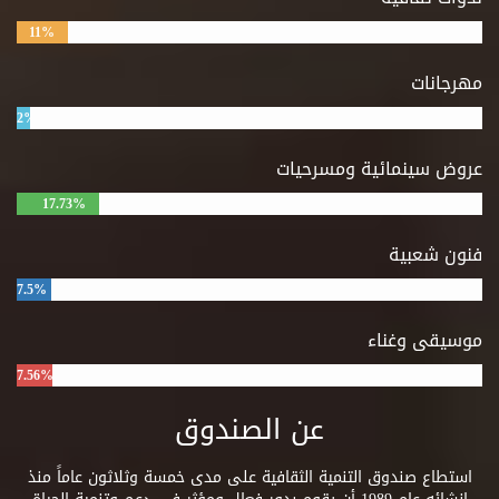
11%
مهرجانات
2%
عروض سينمائية ومسرحيات
17.73%
فنون شعبية
7.5%
موسيقى وغناء
7.56%
عن الصندوق
استطاع صندوق التنمية الثقافية على مدى خمسة وثلاثون عاماً منذ