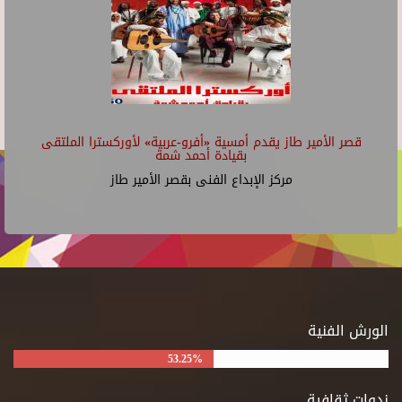
قصر الأمير طاز يقدم أمسية «أفرو-عربية» لأوركسترا الملتقى
بقيادة أحمد شمة
مركز الإبداع الفنى بقصر الأمير طاز
الورش الفنية
53.25%
ندوات ثقافية