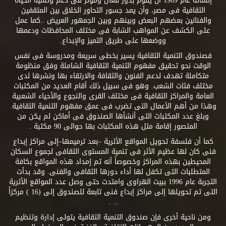
إنشائه عام 1989 أن يقوم بدور فعال ومؤثر فى دعم وتنمية الحياة
الثقافية فى مصر، وأن يمد جسور التحاور الخلاق بين المثقفين
والفنانين بعضهم البعض وبينهم وبين الجمهور العريض ..كما عمل
على الكشف عن المواهب الشابة فى مختلف المحافظات ودعمها
ووضعها على طريق التميز والإبداع.
فصندوق التنمية الثقافية يسير بخطى سريعة ومدروسة فى نفس
الوقت نحو تحقيق مفهوم التنمية الثقافية الشاملة وفق منظومة
متكاملة تهدف لدعم الفنون والثقافة والارتقاء بها ونشرها لدى
مختلف فئات الشعب. وهو فى سبيل ذلك أقام العديد من المكتبات
العامة والمراكز الثقافية فى مختلف القرى والنجوع والأحياء الشعبية
وهذا من أهم الأعمال التى تضرب فى عمق مفهوم التنمية الثقافية.
وبلغ عدد المكتبات التى أنشأها الصندوق فى أماكن لم يكن من
المتصور إقامة مثل هذه المكتبات بها حوالى 90 مكتبة .
كما أن فلسفة تحويل المواقع الأثرية –بعد ترميمها–إلى مراكز إبداع
فنى كان لها عظيم الأثر فى تنمية المستوى الثقافى لجموع السكان
المحيطين بهذه المراكز وخصوصاً أنه تم إمداد هذه المواقع بكافة
المتطلبات التى تكفل لها أداء دورها الثقافى والفنى. وقد بدأت
التجربة عام 1996 ببيت الهراوى وامتدت حتى وصل عدد المواقع الأثرية
التى تم تحويلها إلى مراكز إبداع فنى تابعة للصندوق إلى (16 ) مركزاً
.. .
ومن ناحية أخرى فإن صندوق التنمية الثقافية يتولى إدارة وتنظيم