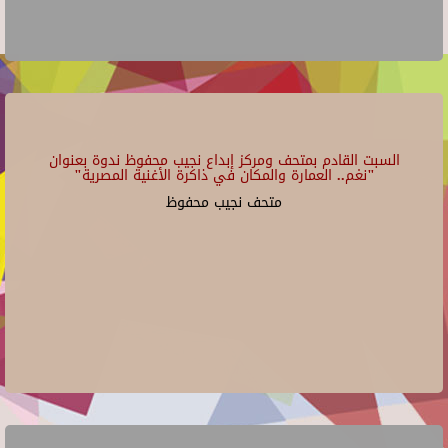
السبت القادم بمتحف ومركز إبداع نجيب محفوظ ندوة بعنوان
"نغم.. العمارة والمكان في ذاكرة الأغنية المصرية"
متحف نجيب محفوظ