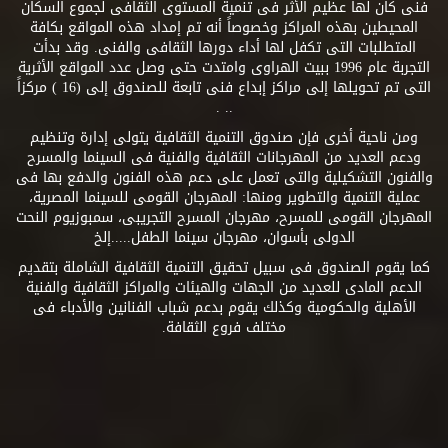
فنى كان لها عظيم الأثر فى تنمية المستوى الثقافى لجموع السكان
المحيطين بهذه المراكز وخصوصاً أنه تم إمداد هذه المواقع بكافة
المتطلبات التى تكفل لها أداء دورها الثقافى والفنى. وقد بدأت
التجربة عام 1996 ببيت الهراوى وامتدت حتى وصل عدد المواقع الأثرية
التى تم تحويلها إلى مراكز إبداع فنى تابعة للصندوق إلى (16 ) مركزاً
.. .
ومن ناحية أخرى فإن صندوق التنمية الثقافية يتولى إدارة وتنظيم
ودعم العديد من المهرجانات الثقافية والفنية فى السينما والمسرح
والفنون التشكيلية والتى تعمل على دعم هذه الفنون والدفع بها فى
عملية التنمية والتطوير ومنها: المهرجان القومى للسينما المصرية،
المهرجان القومى للمسرح، مهرجان المسرح التجريبى، سمبوزيوم النحت
الدولى بأسوان، مهرجان سينما الطفل.....إلخ
كما يقوم الصندوق فى سبيل تحقيق التنمية الثقافية الشاملة بتقديم
الدعم المادى للعديد من الجهات والهيئات والمراكز الثقافية والفنية
الأهلية والحكومية وكذلك يقوم بدعم شباب الفنانين والأدباء فى
مختلف فروع الثقافة.