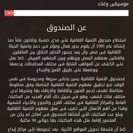
موسيقى وغناء
7.56%
عن الصندوق
استطاع صندوق التنمية الثقافية على مدى خمسة وثلاثون عاماً منذ
إنشائه عام 1989 أن يقوم بدور فعال ومؤثر فى دعم وتنمية الحياة
الثقافية فى مصر، وأن يمد جسور التحاور الخلاق بين المثقفين
والفنانين بعضهم البعض وبينهم وبين الجمهور العريض ..كما عمل
على الكشف عن المواهب الشابة فى مختلف المحافظات ودعمها
ووضعها على طريق التميز والإبداع.
فصندوق التنمية الثقافية يسير بخطى سريعة ومدروسة فى نفس
الوقت نحو تحقيق مفهوم التنمية الثقافية الشاملة وفق منظومة
متكاملة تهدف لدعم الفنون والثقافة والارتقاء بها ونشرها لدى
مختلف فئات الشعب. وهو فى سبيل ذلك أقام العديد من المكتبات
العامة والمراكز الثقافية فى مختلف القرى والنجوع والأحياء الشعبية
وهذا من أهم الأعمال التى تضرب فى عمق مفهوم التنمية الثقافية.
وبلغ عدد المكتبات التى أنشأها الصندوق فى أماكن لم يكن من
المتصور إقامة مثل هذه المكتبات بها حوالى 90 مكتبة .
كما أن فلسفة تحويل المواقع الأثرية –بعد ترميمها–إلى مراكز إبداع