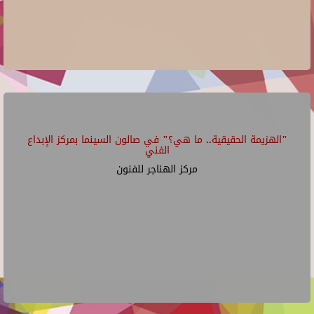
"الهزيمة الحقيقية.. ما هي؟" في صالون السينما بمركز الإبداع
الفني
مركز الهناجر للفنون