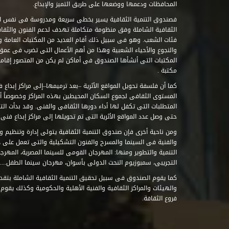
المحافظات ودعمها ووضعها على طريق التميز والإبداع.
فصندوق التنمية الثقافية يسير بخطى سريعة ومدروسة فى نفس ال
الثقافية الشاملة وفق منظومة متكاملة تهدف لدعم الفنون والثقاف
فئات الشعب. وهو فى سبيل ذلك أقام العديد من المكتبات العامة وا
والنجوع والأحياء الشعبية وهذا من أهم الأعمال التى تضرب فى عمق 
مكتبة .
كما أن فلسفة تحويل المواقع الأثرية –بعد ترميمها–إلى مراكز إبداع 
المستوى الثقافى لجموع السكان المحيطين بهذه المراكز وخصوصاً أن
حتى وصل عدد المواقع الأثرية التى تم تحويلها إلى مراكز إبداع فنى تابعة للصند
ومن ناحية أخرى فإن صندوق التنمية الثقافية يتولى إدارة وتنظيم ود
والفنية فى السينما والمسرح والفنون التشكيلية والتى تعمل على 
التنمية والتطوير ومنها: المهرجان القومى للسينما المصرية، المهر
التجريبى، سمبوزيوم النحت الدولى بأسوان، مهرجان سينما الطفل.....
كما يقوم الصندوق فى سبيل تحقيق التنمية الثقافية الشاملة بتقدي
والهيئات والمراكز الثقافية والفنية الأهلية والحكومية وكذلك يقوم
فروع الثقافة.