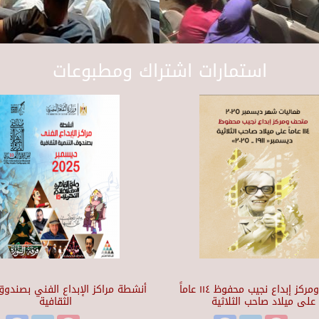
استمارات اشتراك ومطبوعات
متحف ومركز إبداع نجيب محفوظ ١١٤ عاماً
أنشطة مراكز الإبداع الفني بصندوق 
على ميلاد صاحب الثلاثية
الثقافية