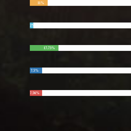
11%
2%
17.73%
7.5%
7.56%