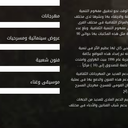
وقت نحو تحقيق مفهوم التنمية
مهرجانات
ة والارتقاء بها ونشرها لدى مختلف
لمراكز الثقافية فى مختلف القرى
مفهوم التنمية الثقافية. وبلغ عدد
المكتبات التى أنشأها الصندوق فى أماكن لم يكن من المتصور إقامة مثل هذه المكتبات بها حوالى 90
عروض سينمائية ومسرحيات
فنى كان لها عظيم الأثر فى تنمية
ه تم إمداد هذه المواقع بكافة
فنون شعبية
المتطلبات التى تكفل لها أداء دورها الثقافى والفنى. وقد بدأت التجربة عام 1996 ببيت الهراوى وامتدت
وق إلى (16 ) مركزاً .. .
عم العديد من المهرجانات الثقافية
دعم هذه الفنون والدفع بها فى عملية
موسيقى وغناء
جان القومى للمسرح، مهرجان المسرح
إلخ
م الدعم المادى للعديد من الجهات
 بدعم شباب الفنانين والأدباء فى مختلف