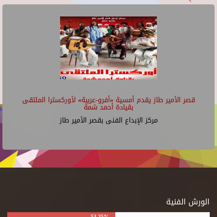
قصر الأمير طاز يقدم أمسية «أفرو-عربية» لأوركسترا الملتقى
بقيادة أحمد شمة
مركز الإبداع الفنى بقصر الأمير طاز
الورش الفنية