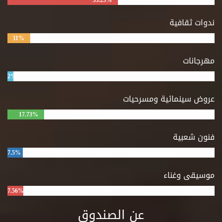
53.25%
ندوات ثقافية
11%
مهرجانات
2%
عروض سينمائية ومسرحيات
17.73%
فنون شعبية
7.5%
موسيقى وغناء
7.56%
عن الصندوق