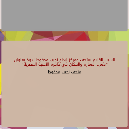
السبت القادم بمتحف ومركز إبداع نجيب محفوظ ندوة بعنوان
"نغم.. العمارة والمكان في ذاكرة الأغنية المصرية"
متحف نجيب محفوظ