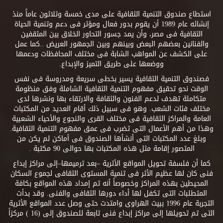
استطاع صندوق التنمية الثقافية على مدى خمسة وثلاثون عاماً منذ
إنشائه عام 1989 أن يقوم بدور فعال ومؤثر فى دعم وتنمية الحياة
الثقافية فى مصر، وأن يمد جسور التحاور الخلاق بين المثقفين
والفنانين بعضهم البعض وبينهم وبين الجمهور العريض ..كما عمل
على الكشف عن المواهب الشابة فى مختلف المحافظات ودعمها
ووضعها على طريق التميز والإبداع.
فصندوق التنمية الثقافية يسير بخطى سريعة ومدروسة فى نفس
الوقت نحو تحقيق مفهوم التنمية الثقافية الشاملة وفق منظومة
متكاملة تهدف لدعم الفنون والثقافة والارتقاء بها ونشرها لدى
مختلف فئات الشعب. وهو فى سبيل ذلك أقام العديد من المكتبات
العامة والمراكز الثقافية فى مختلف القرى والنجوع والأحياء الشعبية
وهذا من أهم الأعمال التى تضرب فى عمق مفهوم التنمية الثقافية.
وبلغ عدد المكتبات التى أنشأها الصندوق فى أماكن لم يكن من
المتصور إقامة مثل هذه المكتبات بها حوالى 90 مكتبة .
كما أن فلسفة تحويل المواقع الأثرية –بعد ترميمها–إلى مراكز إبداع
فنى كان لها عظيم الأثر فى تنمية المستوى الثقافى لجموع السكان
المحيطين بهذه المراكز وخصوصاً أنه تم إمداد هذه المواقع بكافة
المتطلبات التى تكفل لها أداء دورها الثقافى والفنى. وقد بدأت
التجربة عام 1996 ببيت الهراوى وامتدت حتى وصل عدد المواقع الأثرية
التى تم تحويلها إلى مراكز إبداع فنى تابعة للصندوق إلى (16 ) مركزاً