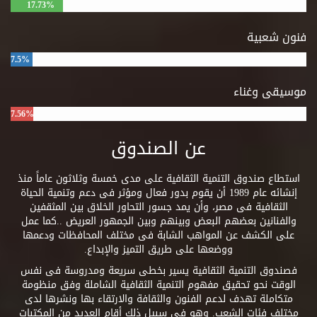
17.73%
فنون شعبية
7.5%
موسيقى وغناء
7.56%
عن الصندوق
استطاع صندوق التنمية الثقافية على مدى خمسة وثلاثون عاماً منذ
إنشائه عام 1989 أن يقوم بدور فعال ومؤثر فى دعم وتنمية الحياة
الثقافية فى مصر، وأن يمد جسور التحاور الخلاق بين المثقفين
والفنانين بعضهم البعض وبينهم وبين الجمهور العريض ..كما عمل
على الكشف عن المواهب الشابة فى مختلف المحافظات ودعمها
ووضعها على طريق التميز والإبداع.
فصندوق التنمية الثقافية يسير بخطى سريعة ومدروسة فى نفس
الوقت نحو تحقيق مفهوم التنمية الثقافية الشاملة وفق منظومة
متكاملة تهدف لدعم الفنون والثقافة والارتقاء بها ونشرها لدى
مختلف فئات الشعب. وهو فى سبيل ذلك أقام العديد من المكتبات