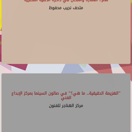
متحف نجيب محفوظ
"الهزيمة الحقيقية.. ما هي؟" في صالون السينما بمركز الإبداع
الفني
مركز الهناجر للفنون