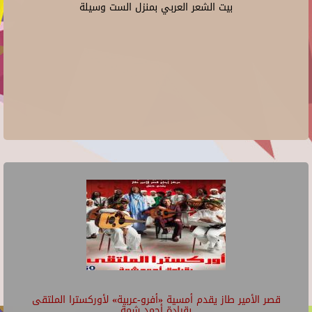
بيت الشعر العربي بمنزل الست وسيلة
قصر الأمير طاز يقدم أمسية «أفرو-عربية» لأوركسترا الملتقى
بقيادة أحمد شمة