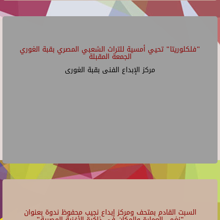
"فلكلوريتا" تحيي أمسية للتراث الشعبي المصري بقبة الغوري
الجمعة المقبلة
مركز الإبداع الفنى بقبة الغورى
السبت القادم بمتحف ومركز إبداع نجيب محفوظ ندوة بعنوان
"نغم.. العمارة والمكان في ذاكرة الأغنية المصرية"