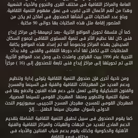
العامة والمراكز الثقافية فى مختلف القرى والنجوع والأحياء الشعبية
وهذا من أهم الأعمال التى تضرب فى عمق مفهوم التنمية الثقافية.
وبلغ عدد المكتبات التى أنشأها الصندوق فى أماكن لم يكن من
المتصور إقامة مثل هذه المكتبات بها حوالى 90 مكتبة .
كما أن فلسفة تحويل المواقع الأثرية –بعد ترميمها–إلى مراكز إبداع
فنى كان لها عظيم الأثر فى تنمية المستوى الثقافى لجموع السكان
المحيطين بهذه المراكز وخصوصاً أنه تم إمداد هذه المواقع بكافة
المتطلبات التى تكفل لها أداء دورها الثقافى والفنى. وقد بدأت
التجربة عام 1996 ببيت الهراوى وامتدت حتى وصل عدد المواقع الأثرية
التى تم تحويلها إلى مراكز إبداع فنى تابعة للصندوق إلى (16 ) مركزاً
.. .
ومن ناحية أخرى فإن صندوق التنمية الثقافية يتولى إدارة وتنظيم
ودعم العديد من المهرجانات الثقافية والفنية فى السينما والمسرح
والفنون التشكيلية والتى تعمل على دعم هذه الفنون والدفع بها فى
عملية التنمية والتطوير ومنها: المهرجان القومى للسينما المصرية،
المهرجان القومى للمسرح، مهرجان المسرح التجريبى، سمبوزيوم النحت
الدولى بأسوان، مهرجان سينما الطفل.....إلخ
كما يقوم الصندوق فى سبيل تحقيق التنمية الثقافية الشاملة بتقديم
الدعم المادى للعديد من الجهات والهيئات والمراكز الثقافية والفنية
الأهلية والحكومية وكذلك يقوم بدعم شباب الفنانين والأدباء فى
مختلف فروع الثقافة.