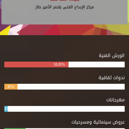
مركز الإبداع الفنى بقصر الأمير طاز
الورش الفنية
53.25%
ندوات ثقافية
11%
مهرجانات
2%
عروض سينمائية ومسرحيات