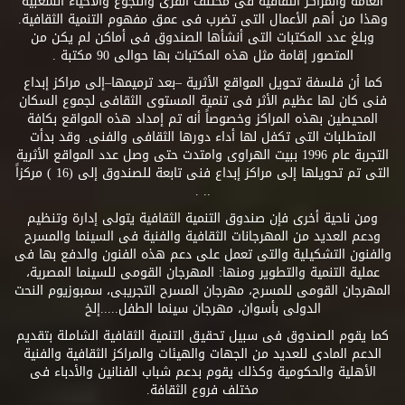
العامة والمراكز الثقافية فى مختلف القرى والنجوع والأحياء الشعبية
وهذا من أهم الأعمال التى تضرب فى عمق مفهوم التنمية الثقافية.
وبلغ عدد المكتبات التى أنشأها الصندوق فى أماكن لم يكن من
المتصور إقامة مثل هذه المكتبات بها حوالى 90 مكتبة .
كما أن فلسفة تحويل المواقع الأثرية –بعد ترميمها–إلى مراكز إبداع
فنى كان لها عظيم الأثر فى تنمية المستوى الثقافى لجموع السكان
المحيطين بهذه المراكز وخصوصاً أنه تم إمداد هذه المواقع بكافة
المتطلبات التى تكفل لها أداء دورها الثقافى والفنى. وقد بدأت
التجربة عام 1996 ببيت الهراوى وامتدت حتى وصل عدد المواقع الأثرية
التى تم تحويلها إلى مراكز إبداع فنى تابعة للصندوق إلى (16 ) مركزاً
.. .
ومن ناحية أخرى فإن صندوق التنمية الثقافية يتولى إدارة وتنظيم
ودعم العديد من المهرجانات الثقافية والفنية فى السينما والمسرح
والفنون التشكيلية والتى تعمل على دعم هذه الفنون والدفع بها فى
عملية التنمية والتطوير ومنها: المهرجان القومى للسينما المصرية،
المهرجان القومى للمسرح، مهرجان المسرح التجريبى، سمبوزيوم النحت
الدولى بأسوان، مهرجان سينما الطفل.....إلخ
كما يقوم الصندوق فى سبيل تحقيق التنمية الثقافية الشاملة بتقديم
الدعم المادى للعديد من الجهات والهيئات والمراكز الثقافية والفنية
الأهلية والحكومية وكذلك يقوم بدعم شباب الفنانين والأدباء فى
مختلف فروع الثقافة.