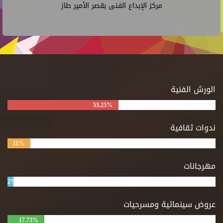
مركز الإبداع الفنى بقصر الأمير طاز
الورش الفنية
53.25%
ندوات ثقافية
11%
مهرجانات
2%
عروض سينمائية ومسرحيات
17.73%