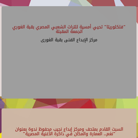
"فلكلوريتا" تحيي أمسية للتراث الشعبي المصري بقبة الغوري
الجمعة المقبلة
مركز الإبداع الفنى بقبة الغورى
السبت القادم بمتحف ومركز إبداع نجيب محفوظ ندوة بعنوان
"نغم.. العمارة والمكان في ذاكرة الأغنية المصرية"