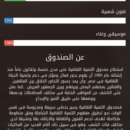
فنون شعبية
7.5%
موسيقى وغناء
7.56%
عن الصندوق
استطاع صندوق التنمية الثقافية على مدى خمسة وثلاثون عاماً منذ
إنشائه عام 1989 أن يقوم بدور فعال ومؤثر فى دعم وتنمية الحياة
الثقافية فى مصر، وأن يمد جسور التحاور الخلاق بين المثقفين
والفنانين بعضهم البعض وبينهم وبين الجمهور العريض ..كما عمل
على الكشف عن المواهب الشابة فى مختلف المحافظات ودعمها
ووضعها على طريق التميز والإبداع.
فصندوق التنمية الثقافية يسير بخطى سريعة ومدروسة فى نفس
الوقت نحو تحقيق مفهوم التنمية الثقافية الشاملة وفق منظومة
متكاملة تهدف لدعم الفنون والثقافة والارتقاء بها ونشرها لدى
مختلف فئات الشعب. وهو فى سبيل ذلك أقام العديد من المكتبات