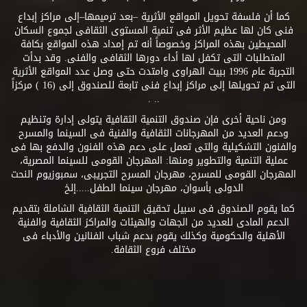
كما أن فلسفة تحويل المواقع الأثرية –بعد ترميمها–إلى مراكز إبداع
فنى كان لها عظيم الأثر فى تنمية المستوى الثقافى لجموع السكان
المحيطين بهذه المراكز وخصوصاً أنه تم إمداد هذه المواقع بكافة
المتطلبات التى تكفل لها أداء دورها الثقافى والفنى. وقد بدأت
التجربة عام 1996 ببيت الهراوى وامتدت حتى وصل عدد المواقع الأثرية
التى تم تحويلها إلى مراكز إبداع فنى تابعة للصندوق إلى (16 ) مركزاً
.. .
ومن ناحية أخرى فإن صندوق التنمية الثقافية يتولى إدارة وتنظيم
ودعم العديد من المهرجانات الثقافية والفنية فى السينما والمسرح
والفنون التشكيلية والتى تعمل على دعم هذه الفنون والدفع بها فى
عملية التنمية والتطوير ومنها: المهرجان القومى للسينما المصرية،
المهرجان القومى للمسرح، مهرجان المسرح التجريبى، سمبوزيوم النحت
الدولى بأسوان، مهرجان سينما الطفل.....إلخ
كما يقوم الصندوق فى سبيل تحقيق التنمية الثقافية الشاملة بتقديم
الدعم المادى للعديد من الجهات والهيئات والمراكز الثقافية والفنية
الأهلية والحكومية وكذلك يقوم بدعم شباب الفنانين والأدباء فى
مختلف فروع الثقافة.