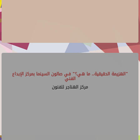
"الهزيمة الحقيقية.. ما هي؟" في صالون السينما بمركز الإبداع
الفني
مركز الهناجر للفنون