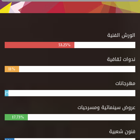
الورش الفنية
53.25%
ندوات ثقافية
11%
مهرجانات
2%
عروض سينمائية ومسرحيات
17.73%
فنون شعبية