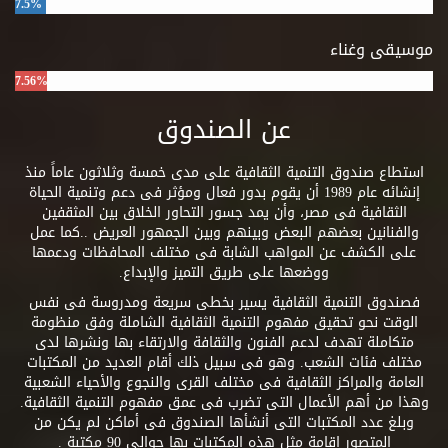
7.5%
موسيقى وغناء
7.56%
عن الصندوق
استطاع صندوق التنمية الثقافية على مدى خمسة وثلاثون عاماً منذ
إنشائه عام 1989 أن يقوم بدور فعال ومؤثر فى دعم وتنمية الحياة
الثقافية فى مصر، وأن يمد جسور التحاور الخلاق بين المثقفين
والفنانين بعضهم البعض وبينهم وبين الجمهور العريض ..كما عمل
على الكشف عن المواهب الشابة فى مختلف المحافظات ودعمها
ووضعها على طريق التميز والإبداع.
فصندوق التنمية الثقافية يسير بخطى سريعة ومدروسة فى نفس
الوقت نحو تحقيق مفهوم التنمية الثقافية الشاملة وفق منظومة
متكاملة تهدف لدعم الفنون والثقافة والارتقاء بها ونشرها لدى
مختلف فئات الشعب. وهو فى سبيل ذلك أقام العديد من المكتبات
العامة والمراكز الثقافية فى مختلف القرى والنجوع والأحياء الشعبية
وهذا من أهم الأعمال التى تضرب فى عمق مفهوم التنمية الثقافية.
وبلغ عدد المكتبات التى أنشأها الصندوق فى أماكن لم يكن من
المتصور إقامة مثل هذه المكتبات بها حوالى 90 مكتبة .