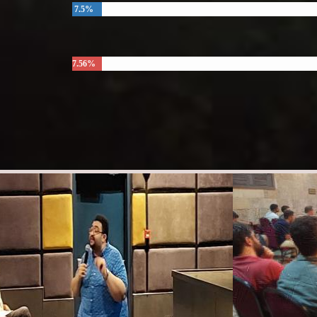
7.5%
7.56%