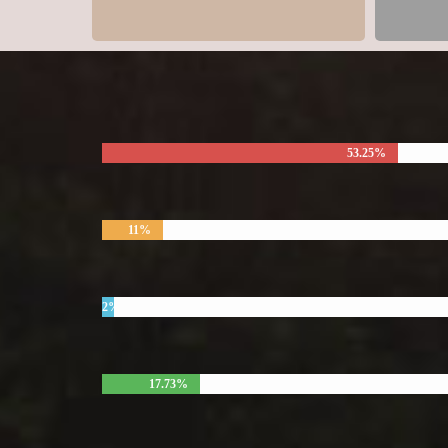
53.25%
11%
2%
17.73%