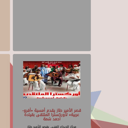
قصر الأمير طاز يقدم أمسية «أفرو-
عربية» لأوركسترا الملتقى بقيادة
أحمد شمة
مركز الإبداع الفنى بقصر الأمير طاز