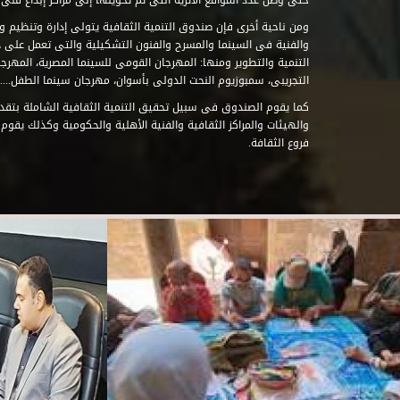
حتى وصل عدد المواقع الأثرية التى تم تحويلها إلى مراكز إبداع فنى تابعة للصند
ومن ناحية أخرى فإن صندوق التنمية الثقافية يتولى إدارة وتنظيم ود
والفنية فى السينما والمسرح والفنون التشكيلية والتى تعمل على 
التنمية والتطوير ومنها: المهرجان القومى للسينما المصرية، المهر
التجريبى، سمبوزيوم النحت الدولى بأسوان، مهرجان سينما الطفل.....
كما يقوم الصندوق فى سبيل تحقيق التنمية الثقافية الشاملة بتقدي
والهيئات والمراكز الثقافية والفنية الأهلية والحكومية وكذلك يقوم
فروع الثقافة.