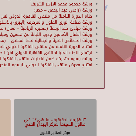
ورشة محمود محمد الازهر الشريف
ورشة (راضي عبد الرحمن – مصر)
ختام الدورة الثامنة من ملتقى القاهرة الدولي لفن الخط العربي بمشاركة 172 فنانًا م
ورشة صناعة الورق الملون والمزخرف (الإبرو) بالأسلو
ورشة مبادئ خط الرقعة (سميرة الريامية – عمان) ض
ورشة أطفال الأمامين ودرب اللبانة عن تحسين ومبادئ 
ورشة الخصائص الفنية والجمالية لخط المحقق – (محمد 
افتتاح الدورة الثامنة من ملتقى القاهرة الدولي لف
اجتماع اللجنة العليا لملتقى القاهرة الدولي لفن ال
ورشة رسوم متحركة ضمن فاعليات ملتقى القاهرة الدو
افتتاح معرض ملتقى القاهرة الدولي للرسوم المتحرك
Pages
"الهزيمة الحقيقية.. ما هي؟" في
صالون السينما بمركز الإبداع الفني
مركز الهناجر للفنون