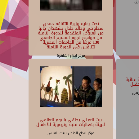
رى
تحت رعاية وزيرة الثقافة حمدي
سطوحي وخالد جلال يشهدان جانبا
من العروض المتقدمة للدورة الثامنة
من مواسم نجوم المسرح الجامعي
130 عرضًا من الجامعات المصرية
تتنافس في الدورة الثامنة
مركز ابداع القاهرة
غنائية
قبل
يمى
بيت العيني يحتفي باليوم العالمي
للبيئة بفعاليات فنية وتوعوية للأطفال
مركز ابداع الطفل ببيت العينى