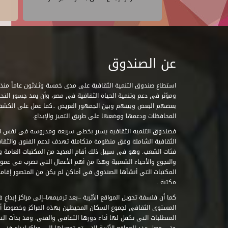
عن الصندوق
ومؤثر فى دعم وتنمية الحياة الثقافية فى مصر، وأن يمد جسور التحاو
بعضهم البعض وبينهم وبين الجمهور العريض ..كما عمل على الكش
المحافظات ودعمها ووضعها على طريق التميز والإبداع.
فصندوق التنمية الثقافية يسير بخطى سريعة ومدروسة فى نفس ال
الثقافية الشاملة وفق منظومة متكاملة تهدف لدعم الفنون والثقاف
فئات الشعب. وهو فى سبيل ذلك أقام العديد من المكتبات العامة وا
والنجوع والأحياء الشعبية وهذا من أهم الأعمال التى تضرب فى عمق 
مكتبة .
كما أن فلسفة تحويل المواقع الأثرية –بعد ترميمها–إلى مراكز إبداع 
المستوى الثقافى لجموع السكان المحيطين بهذه المراكز وخصوصاً أن