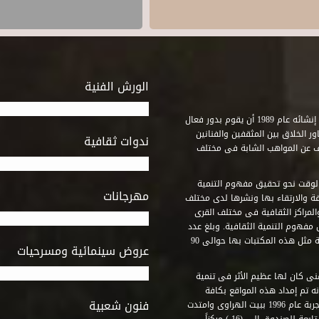
الورش الفنية
استطاع صندوق التنمية الثقافية على مدى خمسة وثلاثون عاماً منذ إنشائه عام 1989 أن يقوم بدور فعال
ر الخلاق بين المثقفين والفنانين
ندوات ثقافية
ف عن المواهب الشابة فى مختلف
وقت نحو تحقيق مفهوم التنمية
مهرجانات
ة والارتقاء بها ونشرها لدى مختلف
لمراكز الثقافية فى مختلف القرى
مفهوم التنمية الثقافية. وبلغ عدد
المكتبات التى أنشأها الصندوق فى أماكن لم يكن من المتصور إقامة مثل هذه المكتبات بها حوالى 90
عروض سينمائية ومسرحيات
فنى كان لها عظيم الأثر فى تنمية
ه تم إمداد هذه المواقع بكافة
فنون شعبية
المتطلبات التى تكفل لها أداء دورها الثقافى والفنى. وقد بدأت التجربة عام 1996 ببيت الهراوى وامتدت