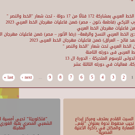
ن 17 دولة - تحت شعار "الخط والنصر "
ب التركي (فاطمة ذنون - مصر) ضمن فاعليات مهرجان الخط العربي 2023
من فاعليات مهرجان الخط العربي
الخط العربي النسخ والرقعة– (رضا الأنور – مصر) ضمن فاعليات مهرجان الخط ا
فالح – العراق) ضمن فاعليات مهرجان الخط العربى 2023
ن الخط العربي تحت شعار "الخط والنصر "
خط العربى فى دورته الثامنة
لى للرسوم المتحركة - الدورة ال 13
ة، فعاليات في دورته الثالثة عشر
last »
next ›
9
8
7
6
5
4
3
2
…
1
السبت القادم بمتحف ومركز إبداع
"فلكلوريتا" تحيي أمسية لل
نجيب محفوظ ندوة بعنوان "نغم..
الشعبي المصري بقبة الغوري 
العمارة والمكان في ذاكرة الأغنية
المقبلة
المصرية"