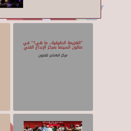
"الهزيمة الحقيقية.. ما هي؟" في
صالون السينما بمركز الإبداع الفني
مركز الهناجر للفنون