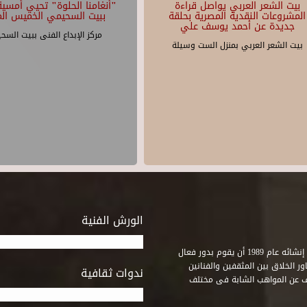
بيت الشعر العربي يواصل قراءة
"أنغامنا الحلوة" تحيي أمسية 
المشروعات النقدية المصرية بحلقة
ببيت السحيمي الخميس الم
جديدة عن أحمد يوسف علي
مركز الإبداع الفنى ببيت السح
بيت الشعر العربي بمنزل الست وسيلة
الورش الفنية
استطاع صندوق التنمية الثقافية على مدى خمسة وثلاثون عاماً منذ إنشائه عام 1989 أن يقوم بدور فعال
ر الخلاق بين المثقفين والفنانين
ندوات ثقافية
ف عن المواهب الشابة فى مختلف