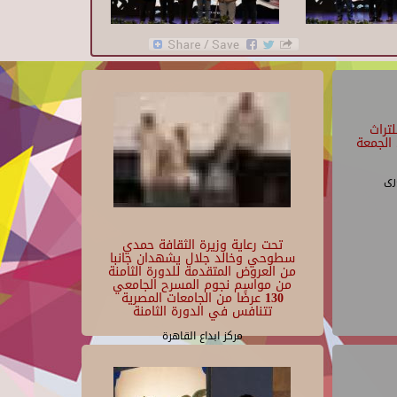
تراث
الجمعة
رى
تحت رعاية وزيرة الثقافة حمدي
سطوحي وخالد جلال يشهدان جانبا
من العروض المتقدمة للدورة الثامنة
من مواسم نجوم المسرح الجامعي
130 عرضًا من الجامعات المصرية
تتنافس في الدورة الثامنة
مركز ابداع القاهرة