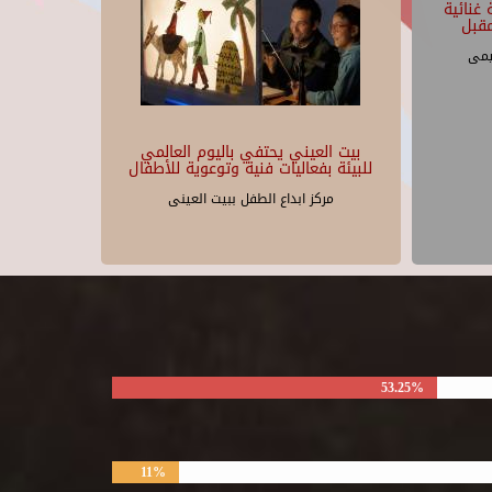
غنائية
قبل
يمى
بيت العيني يحتفي باليوم العالمي
للبيئة بفعاليات فنية وتوعوية للأطفال
مركز ابداع الطفل ببيت العينى
53.25%
11%