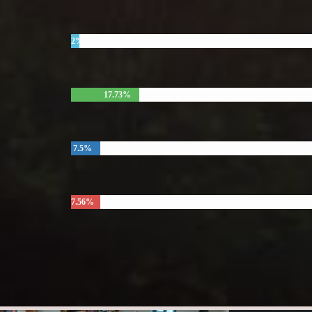
2%
17.73%
7.5%
7.56%