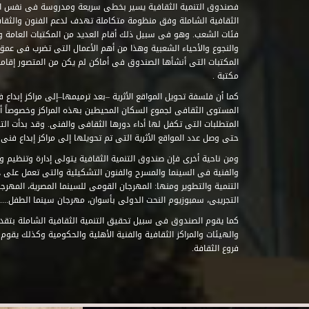
فصندوق التنمية الثقافية يسير بخطى سريعة ومدروسة فى نفس ال
الثقافية الشاملة وفق منظومة متكاملة تهدف لدعم الفنون والثقاف
فئات الشعب. وهو فى سبيل ذلك أقام العديد من المكتبات العامة وا
والنجوع والأحياء الشعبية وهذا من أهم الأعمال التى تضرب فى عمق 
مكتبة .
كما أن فلسفة تحويل المواقع الأثرية –بعد ترميمها–إلى مراكز إبداع 
المستوى الثقافى لجموع السكان المحيطين بهذه المراكز وخصوصاً أن
حتى وصل عدد المواقع الأثرية التى تم تحويلها إلى مراكز إبداع فنى تابعة للصند
ومن ناحية أخرى فإن صندوق التنمية الثقافية يتولى إدارة وتنظيم ود
والفنية فى السينما والمسرح والفنون التشكيلية والتى تعمل على 
التنمية والتطوير ومنها: المهرجان القومى للسينما المصرية، المهر
التجريبى، سمبوزيوم النحت الدولى بأسوان، مهرجان سينما الطفل.....
كما يقوم الصندوق فى سبيل تحقيق التنمية الثقافية الشاملة بتقدي
والهيئات والمراكز الثقافية والفنية الأهلية والحكومية وكذلك يقوم
فروع الثقافة.