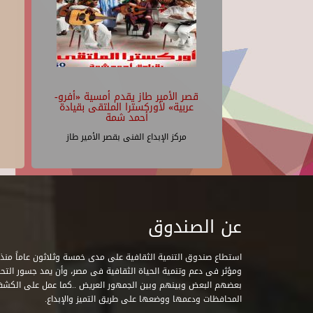
قصر الأمير طاز يقدم أمسية «أفرو-
عربية» لأوركسترا الملتقى بقيادة
أحمد شمة
مركز الإبداع الفنى بقصر الأمير طاز
عن الصندوق
ومؤثر فى دعم وتنمية الحياة الثقافية فى مصر، وأن يمد جسور التحاو
بعضهم البعض وبينهم وبين الجمهور العريض ..كما عمل على الكش
المحافظات ودعمها ووضعها على طريق التميز والإبداع.