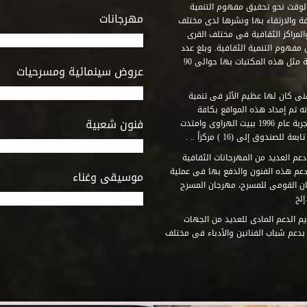
وقت نحو تحقيق مفهوم التنمية
مهرجانات
ة والارتقاء بها ونشرها لدى مختلف
لمراكز الثقافية فى مختلف القرى
مفهوم التنمية الثقافية. وبلغ عدد
المكتبات التى أنشأها الصندوق فى أماكن لم يكن من المتصور إقامة مثل هذه المكتبات بها حوالى 90
عروض سينمائية ومسرحيات
فنى كان لها عظيم الأثر فى تنمية
ه تم إمداد هذه المواقع بكافة
فنون شعبية
المتطلبات التى تكفل لها أداء دورها الثقافى والفنى. وقد بدأت التجربة عام 1996 ببيت الهراوى وامتدت
وق إلى (16 ) مركزاً .. .
عم العديد من المهرجانات الثقافية
دعم هذه الفنون والدفع بها فى عملية
موسيقى وغناء
جان القومى للمسرح، مهرجان المسرح
إلخ
م الدعم المادى للعديد من الجهات
 بدعم شباب الفنانين والأدباء فى مختلف