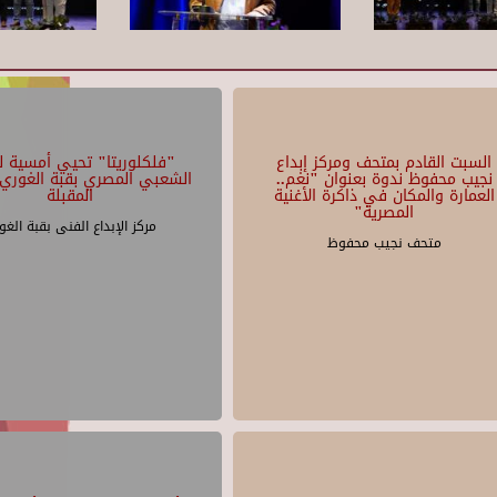
السبت القادم بمتحف ومركز إبداع
"فلكلوريتا" تحيي أمسية لل
نجيب محفوظ ندوة بعنوان "نغم..
الشعبي المصري بقبة الغوري 
العمارة والمكان في ذاكرة الأغنية
المقبلة
المصرية"
مركز الإبداع الفنى بقبة الغو
متحف نجيب محفوظ