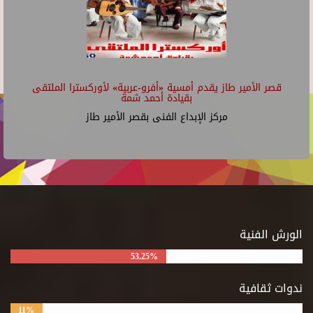
قصر الأمير طاز يقدم أمسية «أفرو-عربية» لأوركسترا الملتقى
بقيادة أحمد شمة
مركز الإبداع الفنى بقصر الأمير طاز
الورش الفنية
53.25%
ندوات ثقافية
11%