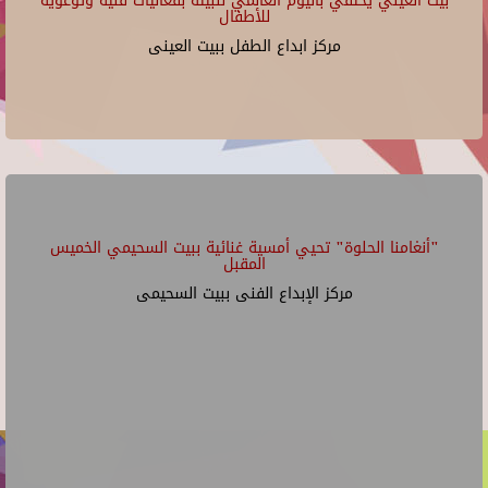
بيت العيني يحتفي باليوم العالمي للبيئة بفعاليات فنية وتوعوية
للأطفال
مركز ابداع الطفل ببيت العينى
"أنغامنا الحلوة" تحيي أمسية غنائية ببيت السحيمي الخميس
المقبل
مركز الإبداع الفنى ببيت السحيمى