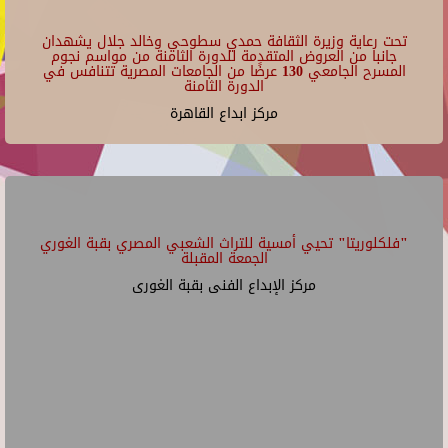
تحت رعاية وزيرة الثقافة حمدي سطوحي وخالد جلال يشهدان
جانبا من العروض المتقدمة للدورة الثامنة من مواسم نجوم
المسرح الجامعي 130 عرضًا من الجامعات المصرية تتنافس في
الدورة الثامنة
مركز ابداع القاهرة
"فلكلوريتا" تحيي أمسية للتراث الشعبي المصري بقبة الغوري
الجمعة المقبلة
مركز الإبداع الفنى بقبة الغورى