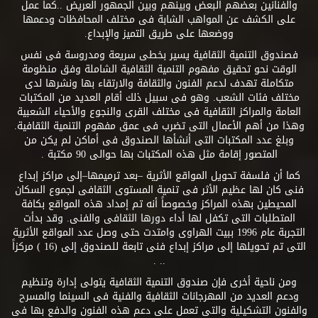
والفنانين بعضهم البعض وبينهم وبين الجمهور العريض ..كما عمل
على الكشف عن المواهب الشابة فى مختلف المحافظات ودعمها
ووضعها على طريق التميز والإبداع.
فصندوق التنمية الثقافية يسير بخطى سريعة ومدروسة فى نفس
الوقت نحو تحقيق مفهوم التنمية الثقافية الشاملة وفق منظومة
متكاملة تهدف لدعم الفنون والثقافة والارتقاء بها ونشرها لدى
مختلف فئات الشعب. وهو فى سبيل ذلك أقام العديد من المكتبات
العامة والمراكز الثقافية فى مختلف القرى والنجوع والأحياء الشعبية
وهذا من أهم الأعمال التى تضرب فى عمق مفهوم التنمية الثقافية.
وبلغ عدد المكتبات التى أنشأها الصندوق فى أماكن لم يكن من
المتصور إقامة مثل هذه المكتبات بها حوالى 90 مكتبة .
كما أن فلسفة تحويل المواقع الأثرية –بعد ترميمها–إلى مراكز إبداع
فنى كان لها عظيم الأثر فى تنمية المستوى الثقافى لجموع السكان
المحيطين بهذه المراكز وخصوصاً أنه تم إمداد هذه المواقع بكافة
المتطلبات التى تكفل لها أداء دورها الثقافى والفنى. وقد بدأت
التجربة عام 1996 ببيت الهراوى وامتدت حتى وصل عدد المواقع الأثرية
التى تم تحويلها إلى مراكز إبداع فنى تابعة للصندوق إلى (16 ) مركزاً
.. .
ومن ناحية أخرى فإن صندوق التنمية الثقافية يتولى إدارة وتنظيم
ودعم العديد من المهرجانات الثقافية والفنية فى السينما والمسرح
والفنون التشكيلية والتى تعمل على دعم هذه الفنون والدفع بها فى