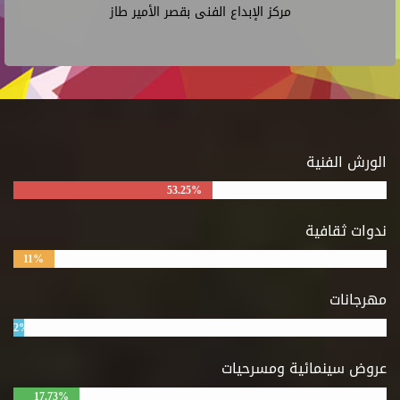
مركز الإبداع الفنى بقصر الأمير طاز
الورش الفنية
53.25%
ندوات ثقافية
11%
مهرجانات
2%
عروض سينمائية ومسرحيات
17.73%