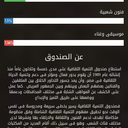
فنون شعبية
7.5%
موسيقى وغناء
7.56%
عن الصندوق
استطاع صندوق التنمية الثقافية على مدى خمسة وثلاثون عاماً منذ
إنشائه عام 1989 أن يقوم بدور فعال ومؤثر فى دعم وتنمية الحياة
الثقافية فى مصر، وأن يمد جسور التحاور الخلاق بين المثقفين
والفنانين بعضهم البعض وبينهم وبين الجمهور العريض ..كما عمل
على الكشف عن المواهب الشابة فى مختلف المحافظات ودعمها
ووضعها على طريق التميز والإبداع.
فصندوق التنمية الثقافية يسير بخطى سريعة ومدروسة فى نفس
الوقت نحو تحقيق مفهوم التنمية الثقافية الشاملة وفق منظومة
متكاملة تهدف لدعم الفنون والثقافة والارتقاء بها ونشرها لدى
مختلف فئات الشعب. وهو فى سبيل ذلك أقام العديد من المكتبات