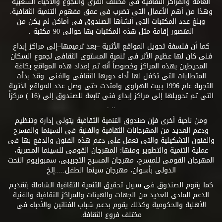
العامة والمراكز الثقافية فى مختلف القرى والنجوع والأحياء الشعبية
وهذا من أهم الأعمال التى تضرب فى عمق مفهوم التنمية الثقافية.
وبلغ عدد المكتبات التى أنشأها الصندوق فى أماكن لم يكن من
المتصور إقامة مثل هذه المكتبات بها حوالى 90 مكتبة .
كما أن فلسفة تحويل المواقع الأثرية –بعد ترميمها–إلى مراكز إبداع
فنى كان لها عظيم الأثر فى تنمية المستوى الثقافى لجموع السكان
المحيطين بهذه المراكز وخصوصاً أنه تم إمداد هذه المواقع بكافة
المتطلبات التى تكفل لها أداء دورها الثقافى والفنى. وقد بدأت
التجربة عام 1996 ببيت الهراوى وامتدت حتى وصل عدد المواقع الأثرية
التى تم تحويلها إلى مراكز إبداع فنى تابعة للصندوق إلى (16 ) مركزاً
.. .
ومن ناحية أخرى فإن صندوق التنمية الثقافية يتولى إدارة وتنظيم
ودعم العديد من المهرجانات الثقافية والفنية فى السينما والمسرح
والفنون التشكيلية والتى تعمل على دعم هذه الفنون والدفع بها فى
عملية التنمية والتطوير ومنها: المهرجان القومى للسينما المصرية،
المهرجان القومى للمسرح، مهرجان المسرح التجريبى، سمبوزيوم النحت
الدولى بأسوان، مهرجان سينما الطفل.....إلخ
كما يقوم الصندوق فى سبيل تحقيق التنمية الثقافية الشاملة بتقديم
الدعم المادى للعديد من الجهات والهيئات والمراكز الثقافية والفنية
الأهلية والحكومية وكذلك يقوم بدعم شباب الفنانين والأدباء فى
مختلف فروع الثقافة.