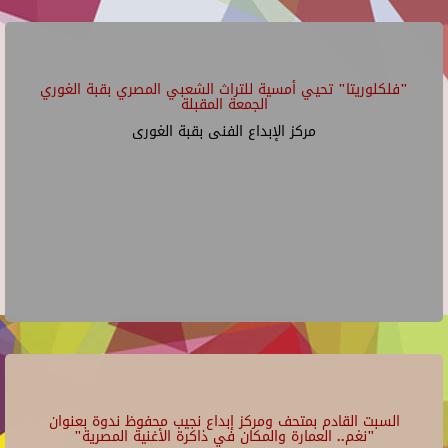
"فلكلوريتا" تحيي أمسية للتراث الشعبي المصري بقبة الغوري
الجمعة المقبلة
مركز الإبداع الفنى بقبة الغورى
السبت القادم بمتحف ومركز إبداع نجيب محفوظ ندوة بعنوان
"نغم.. العمارة والمكان في ذاكرة الأغنية المصرية"