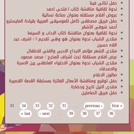
حفل ثنائى فينا
ندوة ثقافية مناقشة كتاب ا.فتحى احمد
عروض أفلام مستقله بعنوان صناعة نسائية
حفل فريق مصطفى كامل للموسيقى العربية بقيادة المايسترو
أحمد شوقى الأشقر
ندوة ثقافية بعنوان مناقشة كتاب الاداب و السينما
منتدى الشباب ندوة بعنوان هو وهى تقديم ا / اشرف عبد
اللاه حسين
منتدى الشعر مؤتمر الابداع الادبى والفنى للاطفال
عرض افلام مستقلة تحت اشراف المخرج / محمد محمود
منتدى الشباب ندوة بعنوان الاحتواء العاطفى بين الاسرة
والاصدقاء
صالون الاعلام
حفل توقيع ومناقشة الأعمال الفائزة بمسابقة القصة القصيرة
منتدى النيل تاريخ وحضارة
حفل فريق الصامتين
35
34
33
32
31
…
‹ previous
« first
Pages
last »
next ›
…
39
38
37
36