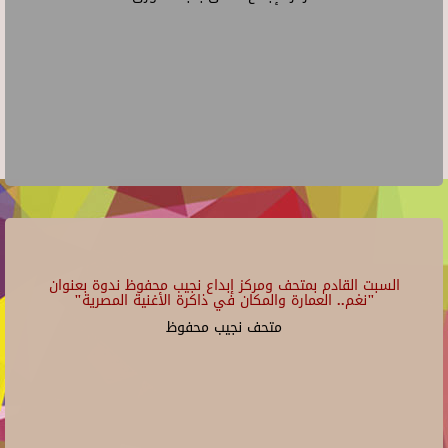
السبت القادم بمتحف ومركز إبداع نجيب محفوظ ندوة بعنوان
"نغم.. العمارة والمكان في ذاكرة الأغنية المصرية"
متحف نجيب محفوظ