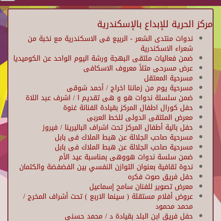
مركز الحرية للإبداع بالإسكندرية
ندوات منتدى الشعر - الربيع فى الاسكندرية مع نخبة من
شعراء الاسكندرية
ضمن فعاليات ملتقى البهجة ورشة اليوم الواحد عن الكوميديا
عرض مسرحى مثلاً معروف الاسكافى
مسرحية المعتقل
مسرحية يوم من زماننا اخراج / أحمد شوقى
ضمن سلسلة ندوات هو و هى تقديم ا / اشرف عبد اللاة
حفل كورال اطفال المركز بقيادة الفنانة غنوة
معرض الملتقى الدولى للخط العربى
حفل بالية أطفال المركز تحت اشراف الباليرينا / فيروز
مسرحية صاحب الجلالة عن هبط الملاك فى بابل
مسرحية صاحب الجلالة عن هبط الملاك فى بابل
ضمن سلسة ندوات هووهى بمناسبة عيد الأم
ندوة ثقافية بعنوان التوازن النفسي بين الفضفضة والكتمان
حفل فريق صوت فكره
معرض تصوير للفنان سامح إسماعيل
عروض أفلام مستقلة ( سينما الاربع ) تحت أشراف المخرج /
محمد محمود
حفل فريق ابن البلد بقيادة د / محمد حسنى