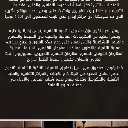
المتطلبات التى تكفل لها أداء دورها الثقافى والفنى. وقد بدأت
التجربة عام 1996 ببيت الهراوى وامتدت حتى وصل عدد المواقع الأثرية
التى تم تحويلها إلى مراكز إبداع فنى تابعة للصندوق إلى (16 ) مركزاً
.. .
ومن ناحية أخرى فإن صندوق التنمية الثقافية يتولى إدارة وتنظيم
ودعم العديد من المهرجانات الثقافية والفنية فى السينما والمسرح
والفنون التشكيلية والتى تعمل على دعم هذه الفنون والدفع بها فى
عملية التنمية والتطوير ومنها: المهرجان القومى للسينما المصرية،
المهرجان القومى للمسرح، مهرجان المسرح التجريبى، سمبوزيوم النحت
الدولى بأسوان، مهرجان سينما الطفل.....إلخ
كما يقوم الصندوق فى سبيل تحقيق التنمية الثقافية الشاملة بتقديم
الدعم المادى للعديد من الجهات والهيئات والمراكز الثقافية والفنية
الأهلية والحكومية وكذلك يقوم بدعم شباب الفنانين والأدباء فى
مختلف فروع الثقافة.