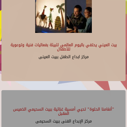
بيت العيني يحتفي باليوم العالمي للبيئة بفعاليات فنية وتوعوية
للأطفال
مركز ابداع الطفل ببيت العينى
"أنغامنا الحلوة" تحيي أمسية غنائية ببيت السحيمي الخميس
المقبل
مركز الإبداع الفنى ببيت السحيمى