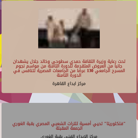
تحت رعاية وزيرة الثقافة حمدي سطوحي وخالد جلال يشهدان
جانبا من العروض المتقدمة للدورة الثامنة من مواسم نجوم
المسرح الجامعي 130 عرضًا من الجامعات المصرية تتنافس في
الدورة الثامنة
مركز ابداع القاهرة
"فلكلوريتا" تحيي أمسية للتراث الشعبي المصري بقبة الغوري
الجمعة المقبلة
مركز الإبداع الفنى بقبة الغورى