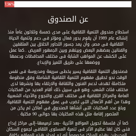
7.56%
عن الصندوق
استطاع صندوق التنمية الثقافية على مدى خمسة وثلاثون عاماً منذ
إنشائه عام 1989 أن يقوم بدور فعال ومؤثر فى دعم وتنمية الحياة
الثقافية فى مصر، وأن يمد جسور التحاور الخلاق بين المثقفين
والفنانين بعضهم البعض وبينهم وبين الجمهور العريض ..كما عمل
على الكشف عن المواهب الشابة فى مختلف المحافظات ودعمها
ووضعها على طريق التميز والإبداع.
فصندوق التنمية الثقافية يسير بخطى سريعة ومدروسة فى نفس
الوقت نحو تحقيق مفهوم التنمية الثقافية الشاملة وفق منظومة
متكاملة تهدف لدعم الفنون والثقافة والارتقاء بها ونشرها لدى
مختلف فئات الشعب. وهو فى سبيل ذلك أقام العديد من المكتبات
العامة والمراكز الثقافية فى مختلف القرى والنجوع والأحياء الشعبية
وهذا من أهم الأعمال التى تضرب فى عمق مفهوم التنمية الثقافية.
وبلغ عدد المكتبات التى أنشأها الصندوق فى أماكن لم يكن من
المتصور إقامة مثل هذه المكتبات بها حوالى 90 مكتبة .
كما أن فلسفة تحويل المواقع الأثرية –بعد ترميمها–إلى مراكز إبداع
فنى كان لها عظيم الأثر فى تنمية المستوى الثقافى لجموع السكان
المحيطين بهذه المراكز وخصوصاً أنه تم إمداد هذه المواقع بكافة