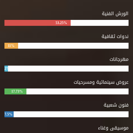
الورش الفنية
53.25%
ندوات ثقافية
11%
مهرجانات
2%
عروض سينمائية ومسرحيات
17.73%
فنون شعبية
7.5%
موسيقى وغناء