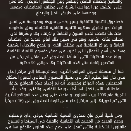
والفنانين بعضهم البعض وبينهم وبين الجمهور العريض ..كما عمل
على الكشف عن المواهب الشابة فى مختلف المحافظات ودعمها
ووضعها على طريق التميز والإبداع.
فصندوق التنمية الثقافية يسير بخطى سريعة ومدروسة فى نفس
الوقت نحو تحقيق مفهوم التنمية الثقافية الشاملة وفق منظومة
متكاملة تهدف لدعم الفنون والثقافة والارتقاء بها ونشرها لدى
مختلف فئات الشعب. وهو فى سبيل ذلك أقام العديد من المكتبات
العامة والمراكز الثقافية فى مختلف القرى والنجوع والأحياء الشعبية
وهذا من أهم الأعمال التى تضرب فى عمق مفهوم التنمية الثقافية.
وبلغ عدد المكتبات التى أنشأها الصندوق فى أماكن لم يكن من
المتصور إقامة مثل هذه المكتبات بها حوالى 90 مكتبة .
كما أن فلسفة تحويل المواقع الأثرية –بعد ترميمها–إلى مراكز إبداع
فنى كان لها عظيم الأثر فى تنمية المستوى الثقافى لجموع السكان
المحيطين بهذه المراكز وخصوصاً أنه تم إمداد هذه المواقع بكافة
المتطلبات التى تكفل لها أداء دورها الثقافى والفنى. وقد بدأت
التجربة عام 1996 ببيت الهراوى وامتدت حتى وصل عدد المواقع الأثرية
التى تم تحويلها إلى مراكز إبداع فنى تابعة للصندوق إلى (16 ) مركزاً
.. .
ومن ناحية أخرى فإن صندوق التنمية الثقافية يتولى إدارة وتنظيم
ودعم العديد من المهرجانات الثقافية والفنية فى السينما والمسرح
والفنون التشكيلية والتى تعمل على دعم هذه الفنون والدفع بها فى