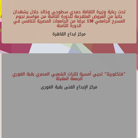
تحت رعاية وزيرة الثقافة حمدي سطوحي وخالد جلال يشهدان
جانبا من العروض المتقدمة للدورة الثامنة من مواسم نجوم
المسرح الجامعي 130 عرضًا من الجامعات المصرية تتنافس في
الدورة الثامنة
مركز ابداع القاهرة
"فلكلوريتا" تحيي أمسية للتراث الشعبي المصري بقبة الغوري
الجمعة المقبلة
مركز الإبداع الفنى بقبة الغورى