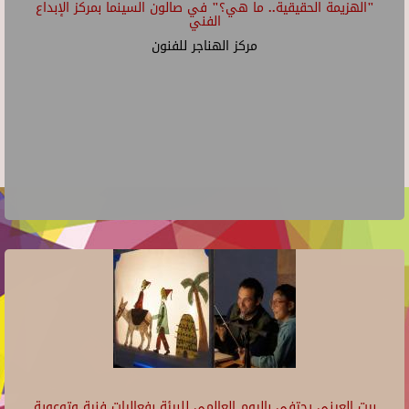
"الهزيمة الحقيقية.. ما هي؟" في صالون السينما بمركز الإبداع
الفني
مركز الهناجر للفنون
بيت العيني يحتفي باليوم العالمي للبيئة بفعاليات فنية وتوعوية