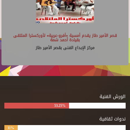
قصر الأمير طاز يقدم أمسية «أفرو-عربية» لأوركسترا الملتقى
بقيادة أحمد شمة
مركز الإبداع الفنى بقصر الأمير طاز
الورش الفنية
53.25%
ندوات ثقافية
11%