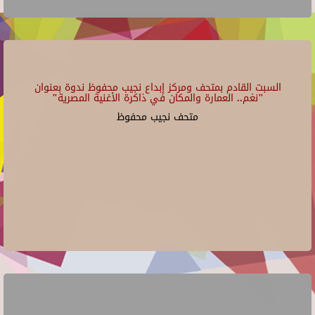
السبت القادم بمتحف ومركز إبداع نجيب محفوظ ندوة بعنوان
"نغم.. العمارة والمكان في ذاكرة الأغنية المصرية"
متحف نجيب محفوظ