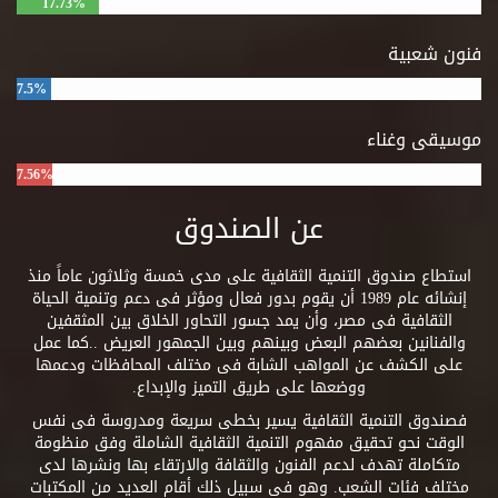
17.73%
فنون شعبية
7.5%
موسيقى وغناء
7.56%
عن الصندوق
استطاع صندوق التنمية الثقافية على مدى خمسة وثلاثون عاماً منذ
إنشائه عام 1989 أن يقوم بدور فعال ومؤثر فى دعم وتنمية الحياة
الثقافية فى مصر، وأن يمد جسور التحاور الخلاق بين المثقفين
والفنانين بعضهم البعض وبينهم وبين الجمهور العريض ..كما عمل
على الكشف عن المواهب الشابة فى مختلف المحافظات ودعمها
ووضعها على طريق التميز والإبداع.
فصندوق التنمية الثقافية يسير بخطى سريعة ومدروسة فى نفس
الوقت نحو تحقيق مفهوم التنمية الثقافية الشاملة وفق منظومة
متكاملة تهدف لدعم الفنون والثقافة والارتقاء بها ونشرها لدى
مختلف فئات الشعب. وهو فى سبيل ذلك أقام العديد من المكتبات