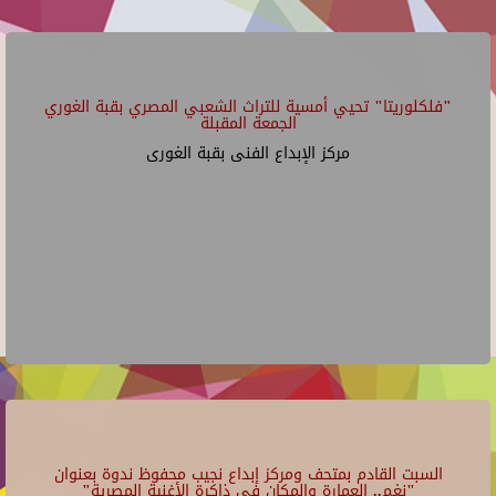
"فلكلوريتا" تحيي أمسية للتراث الشعبي المصري بقبة الغوري
الجمعة المقبلة
مركز الإبداع الفنى بقبة الغورى
السبت القادم بمتحف ومركز إبداع نجيب محفوظ ندوة بعنوان
"نغم.. العمارة والمكان في ذاكرة الأغنية المصرية"