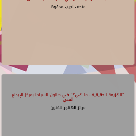
متحف نجيب محفوظ
"الهزيمة الحقيقية.. ما هي؟" في صالون السينما بمركز الإبداع
الفني
مركز الهناجر للفنون