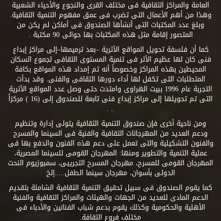
العامة والمراكز الثقافية فى مختلف القرى والنجوع والأحياء الشعبية
وهذا من أهم الأعمال التى تضرب فى عمق مفهوم التنمية الثقافية.
وبلغ عدد المكتبات التى أنشأها الصندوق فى أماكن لم يكن من
المتصور إقامة مثل هذه المكتبات بها حوالى 90 مكتبة .
كما أن فلسفة تحويل المواقع الأثرية –بعد ترميمها–إلى مراكز إبداع
فنى كان لها عظيم الأثر فى تنمية المستوى الثقافى لجموع السكان
المحيطين بهذه المراكز وخصوصاً أنه تم إمداد هذه المواقع بكافة
المتطلبات التى تكفل لها أداء دورها الثقافى والفنى. وقد بدأت
التجربة عام 1996 ببيت الهراوى وامتدت حتى وصل عدد المواقع الأثرية
التى تم تحويلها إلى مراكز إبداع فنى تابعة للصندوق إلى (16 ) مركزاً
.. .
ومن ناحية أخرى فإن صندوق التنمية الثقافية يتولى إدارة وتنظيم
ودعم العديد من المهرجانات الثقافية والفنية فى السينما والمسرح
والفنون التشكيلية والتى تعمل على دعم هذه الفنون والدفع بها فى
عملية التنمية والتطوير ومنها: المهرجان القومى للسينما المصرية،
المهرجان القومى للمسرح، مهرجان المسرح التجريبى، سمبوزيوم النحت
الدولى بأسوان، مهرجان سينما الطفل.....إلخ
كما يقوم الصندوق فى سبيل تحقيق التنمية الثقافية الشاملة بتقديم
الدعم المادى للعديد من الجهات والهيئات والمراكز الثقافية والفنية
الأهلية والحكومية وكذلك يقوم بدعم شباب الفنانين والأدباء فى
مختلف فروع الثقافة.