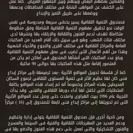
والفنانين بعضهم البعض وبينهم وبين الجمهور العريض ..كما عمل
على الكشف عن المواهب الشابة فى مختلف المحافظات ودعمها
ووضعها على طريق التميز والإبداع.
فصندوق التنمية الثقافية يسير بخطى سريعة ومدروسة فى نفس
الوقت نحو تحقيق مفهوم التنمية الثقافية الشاملة وفق منظومة
متكاملة تهدف لدعم الفنون والثقافة والارتقاء بها ونشرها لدى
مختلف فئات الشعب. وهو فى سبيل ذلك أقام العديد من المكتبات
العامة والمراكز الثقافية فى مختلف القرى والنجوع والأحياء الشعبية
وهذا من أهم الأعمال التى تضرب فى عمق مفهوم التنمية الثقافية.
وبلغ عدد المكتبات التى أنشأها الصندوق فى أماكن لم يكن من
المتصور إقامة مثل هذه المكتبات بها حوالى 90 مكتبة .
كما أن فلسفة تحويل المواقع الأثرية –بعد ترميمها–إلى مراكز إبداع
فنى كان لها عظيم الأثر فى تنمية المستوى الثقافى لجموع السكان
المحيطين بهذه المراكز وخصوصاً أنه تم إمداد هذه المواقع بكافة
المتطلبات التى تكفل لها أداء دورها الثقافى والفنى. وقد بدأت
التجربة عام 1996 ببيت الهراوى وامتدت حتى وصل عدد المواقع الأثرية
التى تم تحويلها إلى مراكز إبداع فنى تابعة للصندوق إلى (16 ) مركزاً
.. .
ومن ناحية أخرى فإن صندوق التنمية الثقافية يتولى إدارة وتنظيم
ودعم العديد من المهرجانات الثقافية والفنية فى السينما والمسرح
والفنون التشكيلية والتى تعمل على دعم هذه الفنون والدفع بها فى