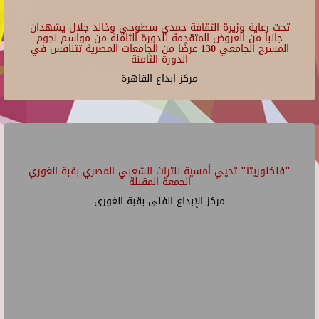
تحت رعاية وزيرة الثقافة حمدي سطوحي وخالد جلال يشهدان
جانبا من العروض المتقدمة للدورة الثامنة من مواسم نجوم
المسرح الجامعي 130 عرضًا من الجامعات المصرية تتنافس في
الدورة الثامنة
مركز ابداع القاهرة
"فلكلوريتا" تحيي أمسية للتراث الشعبي المصري بقبة الغوري
الجمعة المقبلة
مركز الإبداع الفنى بقبة الغورى