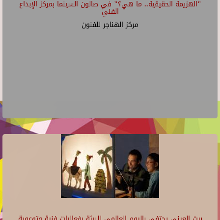
"الهزيمة الحقيقية.. ما هي؟" في صالون السينما بمركز الإبداع
الفني
مركز الهناجر للفنون
بيت العيني يحتفي باليوم العالمي للبيئة بفعاليات فنية وتوعوية