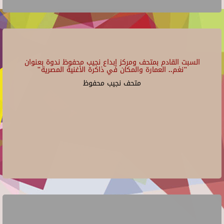
السبت القادم بمتحف ومركز إبداع نجيب محفوظ ندوة بعنوان
"نغم.. العمارة والمكان في ذاكرة الأغنية المصرية"
متحف نجيب محفوظ