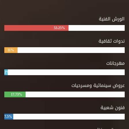
الورش الفنية
53.25%
ندوات ثقافية
11%
مهرجانات
2%
عروض سينمائية ومسرحيات
17.73%
فنون شعبية
7.5%