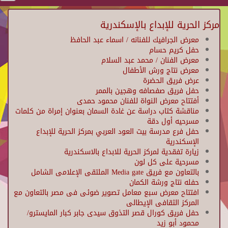
مركز الحرية للإبداع بالإسكندرية
معرض الجرافيك للفنانه / اسماء عبد الحافظ
حفل كريم حسام
معرض الفنان / محمد عبد السلام
معرض نتاج ورش الأطفال
عرض فريق الحضرة
حفل فريق صفصافه وهجين بالممر
أفتتاح معرض النواة للفنان محمود حمدى
مناقشة كتاب دراسة عن غادة السمان بعنوان إمراة من كلمات
مسرحيه أول دقة
حفل فرع مدرسة بيت العود العربي بمركز الحرية للإبداع
الإسكندرية
زيارة تفقدية لمركز الحرية للابداع بالاسكندرية
مسرحية على كل لون
بالتعاون مع فريق Media gate الملتقى الإعلامى الشامل
حفله نتاج ورشة الكمان
افتتاح معرض سبع معامل تصوير ضوئى فى مصر بالتعاون مع
المركز الثقافى الإيطالى
حفل فريق كورال قصر التذوق سيدى جابر كبار المايسترو/
محمود أبو زيد