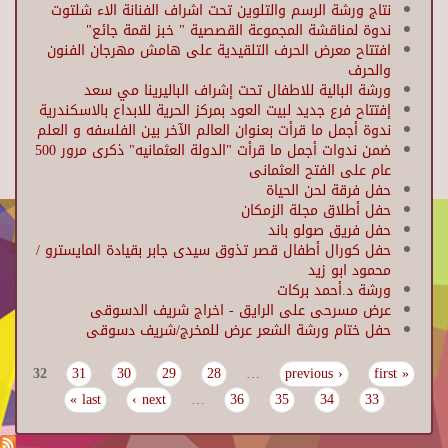
نتاج ورشة الرسم والتلوين تحت اشراف الفنانة الاء شلتوت
ندوة لمناقشة المجموعة القصصية " خبز لقمة جائع"
افتتاح معرض الحرف التلقيدية على هامش مهرجان الفنون
والحرف
ورشة البالية للاطفال تحت إشراف الباليرينا مي سعد
إفتتاح فرع جديد لبيت العود بمركز الحرية للابداع بالاسكندرية
ندوة أجمل ما قرأت بعنوان العالم الآخر بين الفلسفه و العلم
ضمن ندوات أجمل ما قرأت "الدولة العثمانيه" ذكرى مرور 500
عام على الفتح العثمانى
حفل فرقة لحن الحياة
حفل أطلاق مجلة الزمكان
حفل فريق صولو باند
حفل كورال أطفال قصر تذوق سيدى جابر بقيادة المايسترو /
محمود ابو زيد
ورشة د.أحمد بركات
عرض مسرحى على الرايق - اخراج شريف الدسوقى
حفل ختام ورشة الشعر عرض للمخرج/شريف دسوقى
32
31
30
29
28
…
‹ previous
« first
Pages
last »
next ›
…
36
35
34
33