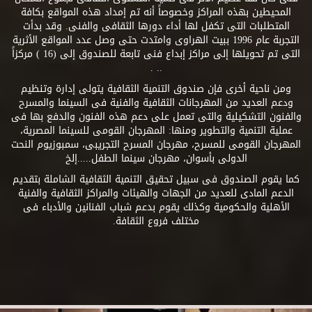
المحيطين بهذه المراكز وخصوصاً أنه تم إمداد هذه المواقع بكافة
المتطلبات التى تكفل لها أداء دورها الثقافى والفنى. وقد بدأت
التجربة عام 1996 ببيت الهراوى وامتدت حتى وصل عدد المواقع الأثرية
التى تم تحويلها إلى مراكز إبداع فنى تابعة للصندوق إلى (16 ) مركزاً
.. .
ومن ناحية أخرى فإن صندوق التنمية الثقافية يتولى إدارة وتنظيم
ودعم العديد من المهرجانات الثقافية والفنية فى السينما والمسرح
والفنون التشكيلية والتى تعمل على دعم هذه الفنون والدفع بها فى
عملية التنمية والتطوير ومنها: المهرجان القومى للسينما المصرية،
المهرجان القومى للمسرح، مهرجان المسرح التجريبى، سمبوزيوم النحت
الدولى بأسوان، مهرجان سينما الطفل.....إلخ
كما يقوم الصندوق فى سبيل تحقيق التنمية الثقافية الشاملة بتقديم
الدعم المادى للعديد من الجهات والهيئات والمراكز الثقافية والفنية
الأهلية والحكومية وكذلك يقوم بدعم شباب الفنانين والأدباء فى
مختلف فروع الثقافة.