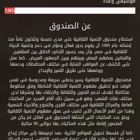
موسيقى وغناء
7.56%
عن الصندوق
استطاع صندوق التنمية الثقافية على مدى خمسة وثلاثون عاماً منذ
إنشائه عام 1989 أن يقوم بدور فعال ومؤثر فى دعم وتنمية الحياة
الثقافية فى مصر، وأن يمد جسور التحاور الخلاق بين المثقفين
والفنانين بعضهم البعض وبينهم وبين الجمهور العريض ..كما عمل
على الكشف عن المواهب الشابة فى مختلف المحافظات ودعمها
ووضعها على طريق التميز والإبداع.
فصندوق التنمية الثقافية يسير بخطى سريعة ومدروسة فى نفس
الوقت نحو تحقيق مفهوم التنمية الثقافية الشاملة وفق منظومة
متكاملة تهدف لدعم الفنون والثقافة والارتقاء بها ونشرها لدى
مختلف فئات الشعب. وهو فى سبيل ذلك أقام العديد من المكتبات
العامة والمراكز الثقافية فى مختلف القرى والنجوع والأحياء الشعبية
وهذا من أهم الأعمال التى تضرب فى عمق مفهوم التنمية الثقافية.
وبلغ عدد المكتبات التى أنشأها الصندوق فى أماكن لم يكن من
المتصور إقامة مثل هذه المكتبات بها حوالى 90 مكتبة .
كما أن فلسفة تحويل المواقع الأثرية –بعد ترميمها–إلى مراكز إبداع
فنى كان لها عظيم الأثر فى تنمية المستوى الثقافى لجموع السكان