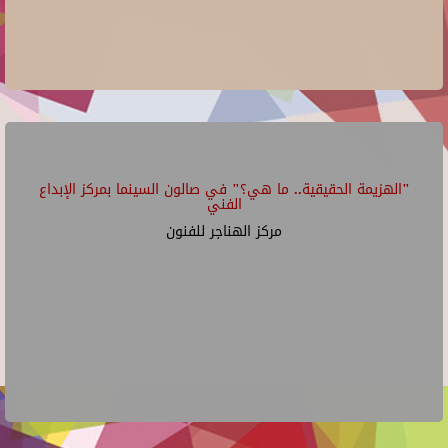
"الهزيمة الحقيقية.. ما هي؟" في صالون السينما بمركز الإبداع
الفني
مركز الهناجر للفنون