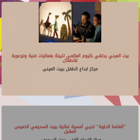
بيت العيني يحتفي باليوم العالمي للبيئة بفعاليات فنية وتوعوية
للأطفال
مركز ابداع الطفل ببيت العينى
"أنغامنا الحلوة" تحيي أمسية غنائية ببيت السحيمي الخميس
المقبل
مركز الإبداع الفنى ببيت السحيمى