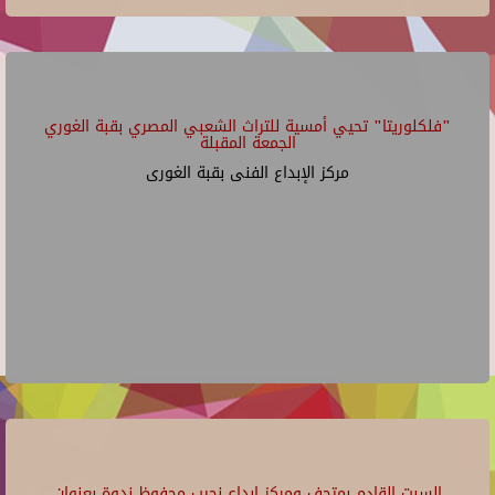
"فلكلوريتا" تحيي أمسية للتراث الشعبي المصري بقبة الغوري
الجمعة المقبلة
مركز الإبداع الفنى بقبة الغورى
السبت القادم بمتحف ومركز إبداع نجيب محفوظ ندوة بعنوان