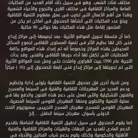
مختلف فئات الشعب. وهو فى سبيل ذلك أقام العديد من المكتبات
العامة والمراكز الثقافية فى مختلف القرى والنجوع والأحياء الشعبية
وهذا من أهم الأعمال التى تضرب فى عمق مفهوم التنمية الثقافية.
وبلغ عدد المكتبات التى أنشأها الصندوق فى أماكن لم يكن من
المتصور إقامة مثل هذه المكتبات بها حوالى 90 مكتبة .
كما أن فلسفة تحويل المواقع الأثرية –بعد ترميمها–إلى مراكز إبداع
فنى كان لها عظيم الأثر فى تنمية المستوى الثقافى لجموع السكان
المحيطين بهذه المراكز وخصوصاً أنه تم إمداد هذه المواقع بكافة
المتطلبات التى تكفل لها أداء دورها الثقافى والفنى. وقد بدأت
التجربة عام 1996 ببيت الهراوى وامتدت حتى وصل عدد المواقع الأثرية
التى تم تحويلها إلى مراكز إبداع فنى تابعة للصندوق إلى (16 ) مركزاً
.. .
ومن ناحية أخرى فإن صندوق التنمية الثقافية يتولى إدارة وتنظيم
ودعم العديد من المهرجانات الثقافية والفنية فى السينما والمسرح
والفنون التشكيلية والتى تعمل على دعم هذه الفنون والدفع بها فى
عملية التنمية والتطوير ومنها: المهرجان القومى للسينما المصرية،
المهرجان القومى للمسرح، مهرجان المسرح التجريبى، سمبوزيوم النحت
الدولى بأسوان، مهرجان سينما الطفل.....إلخ
كما يقوم الصندوق فى سبيل تحقيق التنمية الثقافية الشاملة بتقديم
الدعم المادى للعديد من الجهات والهيئات والمراكز الثقافية والفنية
الأهلية والحكومية وكذلك يقوم بدعم شباب الفنانين والأدباء فى