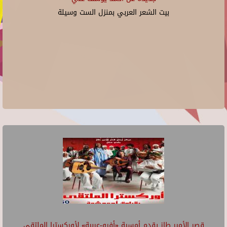
بيت الشعر العربي بمنزل الست وسيلة
قصر الأمير طاز يقدم أمسية «أفرو-عربية» لأوركسترا الملتقى