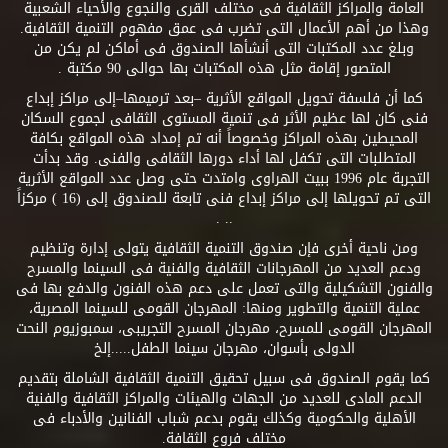
العامة والمراكز الثقافية فى مختلف القرى والنجوع والأحياء الشعبية
وهذا من أهم الأعمال التى تضرب فى عمق مفهوم التنمية الثقافية.
وبلغ عدد المكتبات التى أنشأها الصندوق فى أماكن لم يكن من
المتصور إقامة مثل هذه المكتبات بها حوالى 90 مكتبة .
كما أن فلسفة تحويل المواقع الأثرية –بعد ترميمها–إلى مراكز إبداع
فنى كان لها عظيم الأثر فى تنمية المستوى الثقافى لجموع السكان
المحيطين بهذه المراكز وخصوصاً أنه تم إمداد هذه المواقع بكافة
المتطلبات التى تكفل لها أداء دورها الثقافى والفنى. وقد بدأت
التجربة عام 1996 ببيت الهراوى وامتدت حتى وصل عدد المواقع الأثرية
التى تم تحويلها إلى مراكز إبداع فنى تابعة للصندوق إلى (16 ) مركزاً
.. .
ومن ناحية أخرى فإن صندوق التنمية الثقافية يتولى إدارة وتنظيم
ودعم العديد من المهرجانات الثقافية والفنية فى السينما والمسرح
والفنون التشكيلية والتى تعمل على دعم هذه الفنون والدفع بها فى
عملية التنمية والتطوير ومنها: المهرجان القومى للسينما المصرية،
المهرجان القومى للمسرح، مهرجان المسرح التجريبى، سمبوزيوم النحت
الدولى بأسوان، مهرجان سينما الطفل.....إلخ
كما يقوم الصندوق فى سبيل تحقيق التنمية الثقافية الشاملة بتقديم
الدعم المادى للعديد من الجهات والهيئات والمراكز الثقافية والفنية
الأهلية والحكومية وكذلك يقوم بدعم شباب الفنانين والأدباء فى
مختلف فروع الثقافة.