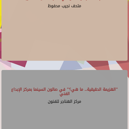
متحف نجيب محفوظ
"الهزيمة الحقيقية.. ما هي؟" في صالون السينما بمركز الإبداع
الفني
مركز الهناجر للفنون