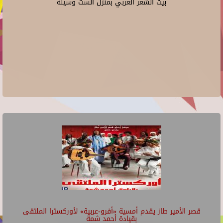
بيت الشعر العربي بمنزل الست وسيلة
قصر الأمير طاز يقدم أمسية «أفرو-عربية» لأوركسترا الملتقى
بقيادة أحمد شمة