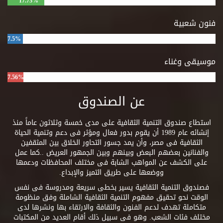
17.73%
فنون شعبية
7.5%
موسيقى وغناء
7.56%
عن الصندوق
استطاع صندوق التنمية الثقافية على مدى خمسة وثلاثون عاماً منذ
إنشائه عام 1989 أن يقوم بدور فعال ومؤثر فى دعم وتنمية الحياة
الثقافية فى مصر، وأن يمد جسور التحاور الخلاق بين المثقفين
والفنانين بعضهم البعض وبينهم وبين الجمهور العريض ..كما عمل
على الكشف عن المواهب الشابة فى مختلف المحافظات ودعمها
ووضعها على طريق التميز والإبداع.
فصندوق التنمية الثقافية يسير بخطى سريعة ومدروسة فى نفس
الوقت نحو تحقيق مفهوم التنمية الثقافية الشاملة وفق منظومة
متكاملة تهدف لدعم الفنون والثقافة والارتقاء بها ونشرها لدى
مختلف فئات الشعب. وهو فى سبيل ذلك أقام العديد من المكتبات