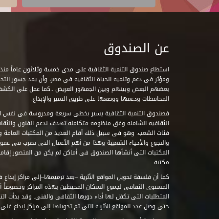
عن الصندوق
ومؤثر فى دعم وتنمية الحياة الثقافية فى مصر، وأن يمد جسور التحاو
بعضهم البعض وبينهم وبين الجمهور العريض ..كما عمل على الكش
المحافظات ودعمها ووضعها على طريق التميز والإبداع.
فصندوق التنمية الثقافية يسير بخطى سريعة ومدروسة فى نفس ال
الثقافية الشاملة وفق منظومة متكاملة تهدف لدعم الفنون والثقاف
فئات الشعب. وهو فى سبيل ذلك أقام العديد من المكتبات العامة وا
والنجوع والأحياء الشعبية وهذا من أهم الأعمال التى تضرب فى عمق 
مكتبة .
كما أن فلسفة تحويل المواقع الأثرية –بعد ترميمها–إلى مراكز إبداع 
المستوى الثقافى لجموع السكان المحيطين بهذه المراكز وخصوصاً أن
حتى وصل عدد المواقع الأثرية التى تم تحويلها إلى مراكز إبداع فنى تابعة للصند