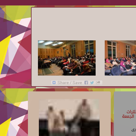
تراث
الجمعة
رى