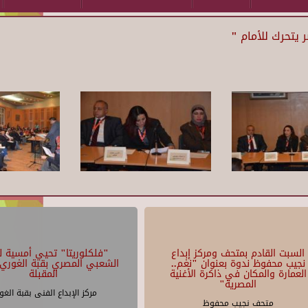
يتحرك للأمام "
السبت القادم بمتحف ومركز إبداع
"فلكلوريتا" تحيي أمسية لل
نجيب محفوظ ندوة بعنوان "نغم..
الشعبي المصري بقبة الغوري 
العمارة والمكان في ذاكرة الأغنية
المقبلة
المصرية"
مركز الإبداع الفنى بقبة الغو
متحف نجيب محفوظ