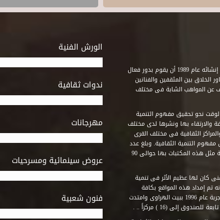
الورش الفنية
استطاع صندوق التنمية الثقافية على مدى خمسة وثلاثون عاماً منذ إنشائه عام 1989 أن يقوم بدور فعال
ر الخلاق بين المثقفين والفنانين
ندوات ثقافية
ف عن المواهب الشابة فى مختلف
وقت نحو تحقيق مفهوم التنمية
مهرجانات
ة والارتقاء بها ونشرها لدى مختلف
لمراكز الثقافية فى مختلف القرى
مفهوم التنمية الثقافية. وبلغ عدد
المكتبات التى أنشأها الصندوق فى أماكن لم يكن من المتصور إقامة مثل هذه المكتبات بها حوالى 90
عروض سينمائية ومسرحيات
فنى كان لها عظيم الأثر فى تنمية
ه تم إمداد هذه المواقع بكافة
فنون شعبية
المتطلبات التى تكفل لها أداء دورها الثقافى والفنى. وقد بدأت التجربة عام 1996 ببيت الهراوى وامتدت
وق إلى (16 ) مركزاً .. .