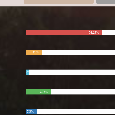
53.25%
11%
2%
17.73%
7.5%