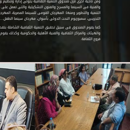
ومن ناحية أخرى فإن صندوق التنمية الثقافية يتولى إدارة وتنظيم ود
والفنية فى السينما والمسرح والفنون التشكيلية والتى تعمل على 
التنمية والتطوير ومنها: المهرجان القومى للسينما المصرية، المهر
التجريبى، سمبوزيوم النحت الدولى بأسوان، مهرجان سينما الطفل.....
كما يقوم الصندوق فى سبيل تحقيق التنمية الثقافية الشاملة بتقدي
والهيئات والمراكز الثقافية والفنية الأهلية والحكومية وكذلك يقوم
فروع الثقافة.