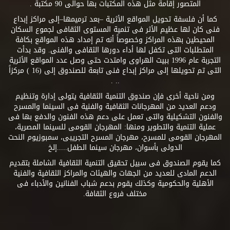
المتصور إقامة مثل هذه المكتبات بها حوالى 90 مكتبة .
كما أن فلسفة تحويل المواقع الأثرية –بعد ترميمها–إلى مراكز إبداع
فنى كان لها عظيم الأثر فى تنمية المستوى الثقافى لجموع السكان
المحيطين بهذه المراكز وخصوصاً أنه تم إمداد هذه المواقع بكافة
المتطلبات التى تكفل لها أداء دورها الثقافى والفنى. وقد بدأت
التجربة عام 1996 ببيت الهراوى وامتدت حتى وصل عدد المواقع الأثرية
التى تم تحويلها إلى مراكز إبداع فنى تابعة للصندوق إلى (16 ) مركزاً
.. .
ومن ناحية أخرى فإن صندوق التنمية الثقافية يتولى إدارة وتنظيم
ودعم العديد من المهرجانات الثقافية والفنية فى السينما والمسرح
والفنون التشكيلية والتى تعمل على دعم هذه الفنون والدفع بها فى
عملية التنمية والتطوير ومنها: المهرجان القومى للسينما المصرية،
المهرجان القومى للمسرح، مهرجان المسرح التجريبى، سمبوزيوم النحت
الدولى بأسوان، مهرجان سينما الطفل.....إلخ
كما يقوم الصندوق فى سبيل تحقيق التنمية الثقافية الشاملة بتقديم
الدعم المادى للعديد من الجهات والهيئات والمراكز الثقافية والفنية
الأهلية والحكومية وكذلك يقوم بدعم شباب الفنانين والأدباء فى
مختلف فروع الثقافة.