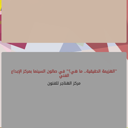
"الهزيمة الحقيقية.. ما هي؟" في صالون السينما بمركز الإبداع
الفني
مركز الهناجر للفنون