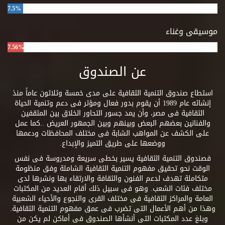
7.5%
موسيقى وغناء
7.56%
عن الصندوق
استطاع صندوق التنمية الثقافية على مدى خمسة وثلاثون عاماً منذ
إنشائه عام 1989 أن يقوم بدور فعال ومؤثر فى دعم وتنمية الحياة
الثقافية فى مصر، وأن يمد جسور التحاور الخلاق بين المثقفين
والفنانين بعضهم البعض وبينهم وبين الجمهور العريض ..كما عمل
على الكشف عن المواهب الشابة فى مختلف المحافظات ودعمها
ووضعها على طريق التميز والإبداع.
فصندوق التنمية الثقافية يسير بخطى سريعة ومدروسة فى نفس
الوقت نحو تحقيق مفهوم التنمية الثقافية الشاملة وفق منظومة
متكاملة تهدف لدعم الفنون والثقافة والارتقاء بها ونشرها لدى
مختلف فئات الشعب. وهو فى سبيل ذلك أقام العديد من المكتبات
العامة والمراكز الثقافية فى مختلف القرى والنجوع والأحياء الشعبية
وهذا من أهم الأعمال التى تضرب فى عمق مفهوم التنمية الثقافية.
وبلغ عدد المكتبات التى أنشأها الصندوق فى أماكن لم يكن من