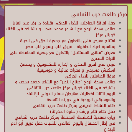
مركز طلعت حرب الثقافي
حفل لفرقة الصامتين للأداء الحركى بقيادة د. رضا عبد العزيز
صالون بهجة الروح مع الشاعر محمد بهجت و يشاركه فى الغناء
كورال مركز
افتتاح معرض فنى بالتعاون مع جمعية الحق فى الحياة
بمناسبة اعياد الطفولة - فريق قلب يسوع قلب مصر
معرض "فنانى المستقبل" بالتعاون مع جمعية المحافظة على
التراث المصرى
عرض فنى لفرق التحدى و الإدارة للمكفوفين و يتضمن
اسكتش مسرحى و فقرات غنائية و موسيقية
فرقة الصامتين للاداء الحركي
صالون بهجة الروح "صناع النصر" مع الشاعر محمد بهجت و
يشاركه فى الغناء كورال مركز طلعت حرب الثقافى
اليوم الثالث لفعاليات مهرجان سماع الدولي للإنشاد
والموسيقي الروحية في دورته التاسعة
ختام النشاط الصيفى بمركز طلعت حرب الثقافى
حفل ختام نتاج ورشة ( حلوة الحدوتة)
زيارة تفقدية للانشطة المختلفة بمركز طلعت حرب الثقافي
فى إطار الاحتفال باليوم العالمى للشباب حفل فريق أبو آدم
للإبداع