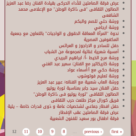
عرض فرقة الصامتين للأداء الحركى بقيادة الفنان رضا عبد العزيز
الصالون الثقافى "فى ذاكرة الوطن" مع الإعلامى محمد
الشافعى
ورشة حلي للصم والبكم
ورشة ارجامي
ندوة "المرآة المعاقة الحقوق و الواجبات" بالتعاون مع جمعية
المكفوفين المصرية
حفل للساحر و الاراجوز و العرائس
أمسية شعرية غنائية لمجموعة من الشباب
ورشة مرج الخيط -أ/ ابراهيم البريدي
ورشة كاريكاتير مع الفنان/ سمير عبد الغني
ورشة حكي مع أ/أسماء عواد
ورشة تعليم فوتوشوب
ورشة العاب شعبية مع الفنانه/ عبير عبد العزيز
حفل الفنان سيد جابر بمناسبة ثورة يوليو
الصالون الثقافى "ثورة يوليو فى ذاكرة الوطن"
فريق كورال مركز طلعت حرب الثقافى
حفل افطار جماعي لشخصيات عامة و ذوى قدرات خاصة – يلية
عرض فرقة الصامتين عقب الإفطار
فرقة اطفال بور سعيد للفنون الشعبية
12
11
10
9
8
…
‹ previous
« first
Pages