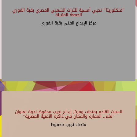
"فلكلوريتا" تحيي أمسية للتراث الشعبي المصري بقبة الغوري
الجمعة المقبلة
مركز الإبداع الفنى بقبة الغورى
السبت القادم بمتحف ومركز إبداع نجيب محفوظ ندوة بعنوان
"نغم.. العمارة والمكان في ذاكرة الأغنية المصرية"
متحف نجيب محفوظ