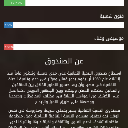
17.73%
فنون شعبية
7.5%
موسيقى وغناء
7.56%
عن الصندوق
استطاع صندوق التنمية الثقافية على مدى خمسة وثلاثون عاماً منذ
إنشائه عام 1989 أن يقوم بدور فعال ومؤثر فى دعم وتنمية الحياة
الثقافية فى مصر، وأن يمد جسور التحاور الخلاق بين المثقفين
والفنانين بعضهم البعض وبينهم وبين الجمهور العريض ..كما عمل
على الكشف عن المواهب الشابة فى مختلف المحافظات ودعمها
ووضعها على طريق التميز والإبداع.
فصندوق التنمية الثقافية يسير بخطى سريعة ومدروسة فى نفس
الوقت نحو تحقيق مفهوم التنمية الثقافية الشاملة وفق منظومة
متكاملة تهدف لدعم الفنون والثقافة والارتقاء بها ونشرها لدى
مختلف فئات الشعب. وهو فى سبيل ذلك أقام العديد من المكتبات