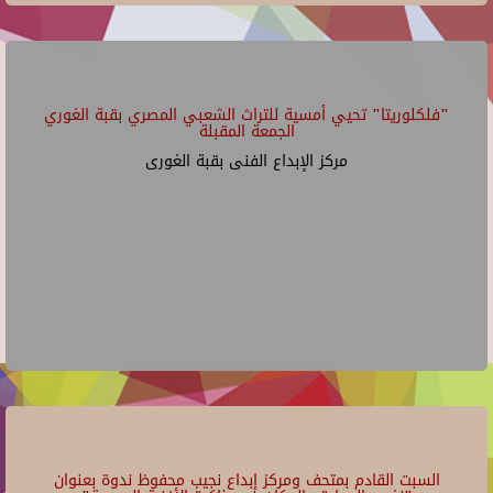
"فلكلوريتا" تحيي أمسية للتراث الشعبي المصري بقبة الغوري
الجمعة المقبلة
مركز الإبداع الفنى بقبة الغورى
السبت القادم بمتحف ومركز إبداع نجيب محفوظ ندوة بعنوان