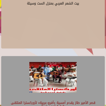
بيت الشعر العربي بمنزل الست وسيلة
قصر الأمير طاز يقدم أمسية «أفرو-عربية» لأوركسترا الملتقى