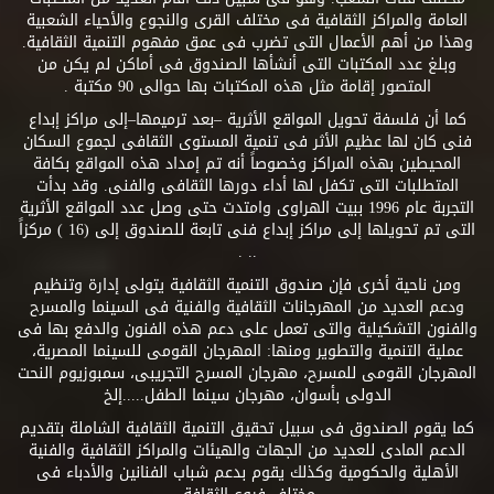
العامة والمراكز الثقافية فى مختلف القرى والنجوع والأحياء الشعبية
وهذا من أهم الأعمال التى تضرب فى عمق مفهوم التنمية الثقافية.
وبلغ عدد المكتبات التى أنشأها الصندوق فى أماكن لم يكن من
المتصور إقامة مثل هذه المكتبات بها حوالى 90 مكتبة .
كما أن فلسفة تحويل المواقع الأثرية –بعد ترميمها–إلى مراكز إبداع
فنى كان لها عظيم الأثر فى تنمية المستوى الثقافى لجموع السكان
المحيطين بهذه المراكز وخصوصاً أنه تم إمداد هذه المواقع بكافة
المتطلبات التى تكفل لها أداء دورها الثقافى والفنى. وقد بدأت
التجربة عام 1996 ببيت الهراوى وامتدت حتى وصل عدد المواقع الأثرية
التى تم تحويلها إلى مراكز إبداع فنى تابعة للصندوق إلى (16 ) مركزاً
.. .
ومن ناحية أخرى فإن صندوق التنمية الثقافية يتولى إدارة وتنظيم
ودعم العديد من المهرجانات الثقافية والفنية فى السينما والمسرح
والفنون التشكيلية والتى تعمل على دعم هذه الفنون والدفع بها فى
عملية التنمية والتطوير ومنها: المهرجان القومى للسينما المصرية،
المهرجان القومى للمسرح، مهرجان المسرح التجريبى، سمبوزيوم النحت
الدولى بأسوان، مهرجان سينما الطفل.....إلخ
كما يقوم الصندوق فى سبيل تحقيق التنمية الثقافية الشاملة بتقديم
الدعم المادى للعديد من الجهات والهيئات والمراكز الثقافية والفنية
الأهلية والحكومية وكذلك يقوم بدعم شباب الفنانين والأدباء فى