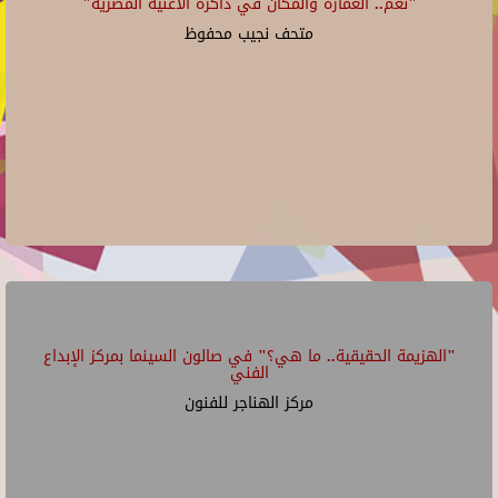
"نغم.. العمارة والمكان في ذاكرة الأغنية المصرية"
متحف نجيب محفوظ
"الهزيمة الحقيقية.. ما هي؟" في صالون السينما بمركز الإبداع
الفني
مركز الهناجر للفنون