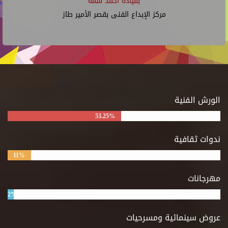
بقيادة أحمد شمة
مركز الإبداع الفنى بقصر الأمير طاز
الورش الفنية
53.25%
ندوات ثقافية
11%
مهرجانات
2%
عروض سينمائية ومسرحيات