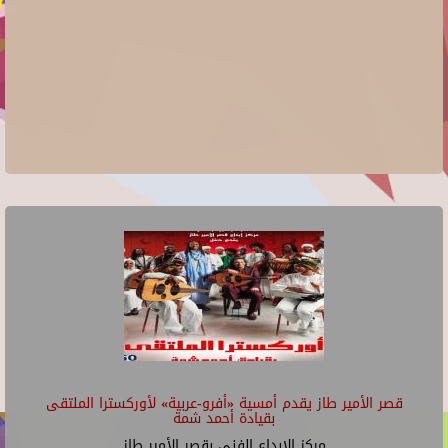
قصر الأمير طاز يقدم أمسية «أفرو-عربية» لأوركسترا الملتقى
بقيادة أحمد شمة
مركز الإبداع الفنى بقصر الأمير طاز