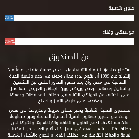
فنون شعبية
7.5%
موسيقى وغناء
7.56%
عن الصندوق
استطاع صندوق التنمية الثقافية على مدى خمسة وثلاثون عاماً منذ
إنشائه عام 1989 أن يقوم بدور فعال ومؤثر فى دعم وتنمية الحياة
الثقافية فى مصر، وأن يمد جسور التحاور الخلاق بين المثقفين
والفنانين بعضهم البعض وبينهم وبين الجمهور العريض ..كما عمل
على الكشف عن المواهب الشابة فى مختلف المحافظات ودعمها
ووضعها على طريق التميز والإبداع.
فصندوق التنمية الثقافية يسير بخطى سريعة ومدروسة فى نفس
الوقت نحو تحقيق مفهوم التنمية الثقافية الشاملة وفق منظومة
متكاملة تهدف لدعم الفنون والثقافة والارتقاء بها ونشرها لدى
مختلف فئات الشعب. وهو فى سبيل ذلك أقام العديد من المكتبات
العامة والمراكز الثقافية فى مختلف القرى والنجوع والأحياء الشعبية