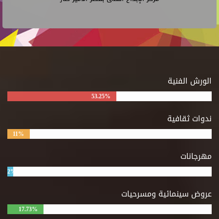
الورش الفنية
53.25%
ندوات ثقافية
11%
مهرجانات
2%
عروض سينمائية ومسرحيات
17.73%