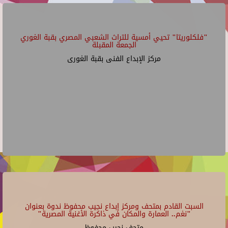
"فلكلوريتا" تحيي أمسية للتراث الشعبي المصري بقبة الغوري
الجمعة المقبلة
مركز الإبداع الفنى بقبة الغورى
السبت القادم بمتحف ومركز إبداع نجيب محفوظ ندوة بعنوان
"نغم.. العمارة والمكان في ذاكرة الأغنية المصرية"
متحف نجيب محفوظ