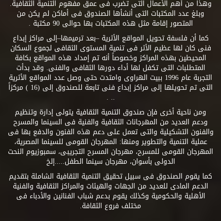
وهذا من أهم الأعمال التى تضرب فى عمق مفهوم التنمية الثقافية.
وبلغ عدد المكتبات التى أنشأها الصندوق فى أماكن لم يكن من
المتصور إقامة مثل هذه المكتبات بها حوالى 90 مكتبة .
كما أن فلسفة تحويل المواقع الأثرية –بعد ترميمها–إلى مراكز إبداع
فنى كان لها عظيم الأثر فى تنمية المستوى الثقافى لجموع السكان
المحيطين بهذه المراكز وخصوصاً أنه تم إمداد هذه المواقع بكافة
المتطلبات التى تكفل لها أداء دورها الثقافى والفنى. وقد بدأت
التجربة عام 1996 ببيت الهراوى وامتدت حتى وصل عدد المواقع الأثرية
التى تم تحويلها إلى مراكز إبداع فنى تابعة للصندوق إلى (16 ) مركزاً
.. .
ومن ناحية أخرى فإن صندوق التنمية الثقافية يتولى إدارة وتنظيم
ودعم العديد من المهرجانات الثقافية والفنية فى السينما والمسرح
والفنون التشكيلية والتى تعمل على دعم هذه الفنون والدفع بها فى
عملية التنمية والتطوير ومنها: المهرجان القومى للسينما المصرية،
المهرجان القومى للمسرح، مهرجان المسرح التجريبى، سمبوزيوم النحت
الدولى بأسوان، مهرجان سينما الطفل.....إلخ
كما يقوم الصندوق فى سبيل تحقيق التنمية الثقافية الشاملة بتقديم
الدعم المادى للعديد من الجهات والهيئات والمراكز الثقافية والفنية
الأهلية والحكومية وكذلك يقوم بدعم شباب الفنانين والأدباء فى
مختلف فروع الثقافة.