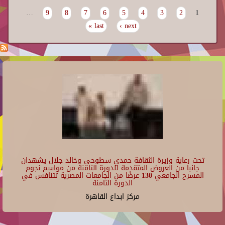
…
9
8
7
6
5
4
3
2
1
Pages
last »
next ›
تحت رعاية وزيرة الثقافة حمدي سطوحي وخالد جلال يشهدان
جانبا من العروض المتقدمة للدورة الثامنة من مواسم نجوم
المسرح الجامعي 130 عرضًا من الجامعات المصرية تتنافس في
الدورة الثامنة
مركز ابداع القاهرة