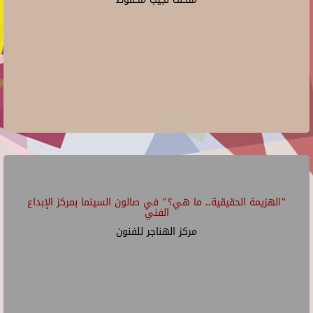
"الهزيمة الحقيقية.. ما هي؟" في صالون السينما بمركز الإبداع
الفني
مركز الهناجر للفنون