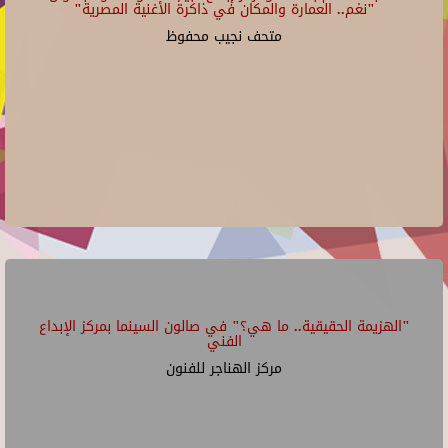
"نغم.. العمارة والمكان في ذاكرة الأغنية المصرية"
متحف نجيب محفوظ
"الهزيمة الحقيقية.. ما هي؟" في صالون السينما بمركز الإبداع
الفني
مركز الهناجر للفنون