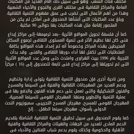
مختلف فئات الشعب. وهو فى سبيل ذلك أقام العديد من المكتبات
العامة والمراكز الثقافية فى مختلف القرى والنجوع والأحياء الشعبية
وهذا من أهم الأعمال التى تضرب فى عمق مفهوم التنمية الثقافية.
وبلغ عدد المكتبات التى أنشأها الصندوق فى أماكن لم يكن من
المتصور إقامة مثل هذه المكتبات بها حوالى 90 مكتبة .
كما أن فلسفة تحويل المواقع الأثرية –بعد ترميمها–إلى مراكز إبداع
فنى كان لها عظيم الأثر فى تنمية المستوى الثقافى لجموع السكان
المحيطين بهذه المراكز وخصوصاً أنه تم إمداد هذه المواقع بكافة
المتطلبات التى تكفل لها أداء دورها الثقافى والفنى. وقد بدأت
التجربة عام 1996 ببيت الهراوى وامتدت حتى وصل عدد المواقع الأثرية
التى تم تحويلها إلى مراكز إبداع فنى تابعة للصندوق إلى (16 ) مركزاً
.. .
ومن ناحية أخرى فإن صندوق التنمية الثقافية يتولى إدارة وتنظيم
ودعم العديد من المهرجانات الثقافية والفنية فى السينما والمسرح
والفنون التشكيلية والتى تعمل على دعم هذه الفنون والدفع بها فى
عملية التنمية والتطوير ومنها: المهرجان القومى للسينما المصرية،
المهرجان القومى للمسرح، مهرجان المسرح التجريبى، سمبوزيوم النحت
الدولى بأسوان، مهرجان سينما الطفل.....إلخ
كما يقوم الصندوق فى سبيل تحقيق التنمية الثقافية الشاملة بتقديم
الدعم المادى للعديد من الجهات والهيئات والمراكز الثقافية والفنية
الأهلية والحكومية وكذلك يقوم بدعم شباب الفنانين والأدباء فى