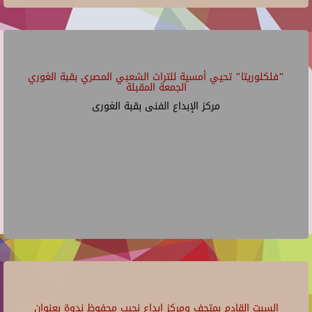
"فلكلوريتا" تحيي أمسية للتراث الشعبي المصري بقبة الغوري
الجمعة المقبلة
مركز الإبداع الفنى بقبة الغورى
السبت القادم بمتحف ومركز إبداع نجيب محفوظ ندوة بعنوان