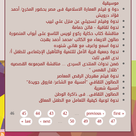
موسيقية
دوة و فيلم العمارة الاسلامية فى مصر بحضور المخرج/ أحمد
فؤاد درويش
ندوة وفيلم تسجيلي عن منزل علي لبيب
ندوة ثقافية - فاتن حمامة
مناقشة كتاب حكاية ركوع لويس التاسع على أبواب المنصورة
صالون الاربعاء مع الكاتب /محمد أحمد بهجت
ندوة اسمع واعرف مع هاني شنوده
ندوة جمعية قرية الأمل للتنمية والتأهيل الإجتماعى للطفل أ/
ندى الفى ثابت
ضمن ندوات المنتدى السردى ... مناقشة المجموعه القصصيه
"ظلال الهمس "
ندوة فيلم مهرجان الرقص المعاصر
الصالون الثقافي "أمسية مع الشاعر/ فاروق جويدة"
أمسية شعرية
الصالون الثقافى.. فى ذاكرة الوطن
ندوة توعية كيفية التعامل مع الطفل المعاق
46
45
44
43
42
…
‹ previous
« first
Pages
last »
next ›
…
50
49
48
47