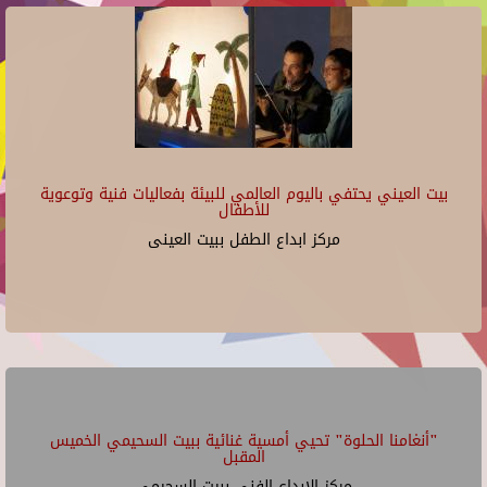
بيت العيني يحتفي باليوم العالمي للبيئة بفعاليات فنية وتوعوية
للأطفال
مركز ابداع الطفل ببيت العينى
"أنغامنا الحلوة" تحيي أمسية غنائية ببيت السحيمي الخميس
المقبل
مركز الإبداع الفنى ببيت السحيمى