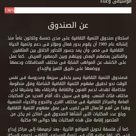
موسيقى وغناء
7.56%
عن الصندوق
استطاع صندوق التنمية الثقافية على مدى خمسة وثلاثون عاماً منذ
إنشائه عام 1989 أن يقوم بدور فعال ومؤثر فى دعم وتنمية الحياة
الثقافية فى مصر، وأن يمد جسور التحاور الخلاق بين المثقفين
والفنانين بعضهم البعض وبينهم وبين الجمهور العريض ..كما عمل
على الكشف عن المواهب الشابة فى مختلف المحافظات ودعمها
ووضعها على طريق التميز والإبداع.
فصندوق التنمية الثقافية يسير بخطى سريعة ومدروسة فى نفس
الوقت نحو تحقيق مفهوم التنمية الثقافية الشاملة وفق منظومة
متكاملة تهدف لدعم الفنون والثقافة والارتقاء بها ونشرها لدى
مختلف فئات الشعب. وهو فى سبيل ذلك أقام العديد من المكتبات
العامة والمراكز الثقافية فى مختلف القرى والنجوع والأحياء الشعبية
وهذا من أهم الأعمال التى تضرب فى عمق مفهوم التنمية الثقافية.
وبلغ عدد المكتبات التى أنشأها الصندوق فى أماكن لم يكن من
المتصور إقامة مثل هذه المكتبات بها حوالى 90 مكتبة .
كما أن فلسفة تحويل المواقع الأثرية –بعد ترميمها–إلى مراكز إبداع
فنى كان لها عظيم الأثر فى تنمية المستوى الثقافى لجموع السكان