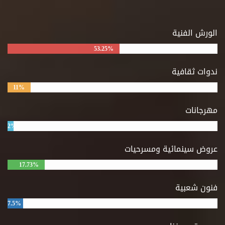
الورش الفنية
53.25%
ندوات ثقافية
11%
مهرجانات
2%
عروض سينمائية ومسرحيات
17.73%
فنون شعبية
7.5%