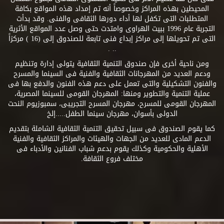
المحيطين بهذه المراكز وخصوصاً أنه تم إمداد هذه المواقع بكافة
المتطلبات التى تكفل لها أداء دورها الثقافى والفنى. وقد بدأت
التجربة عام 1996 ببيت الهراوى وامتدت حتى وصل عدد المواقع الأثرية
التى تم تحويلها إلى مراكز إبداع فنى تابعة للصندوق إلى (16 ) مركزاً
.. .
ومن ناحية أخرى فإن صندوق التنمية الثقافية يتولى إدارة وتنظيم
ودعم العديد من المهرجانات الثقافية والفنية فى السينما والمسرح
والفنون التشكيلية والتى تعمل على دعم هذه الفنون والدفع بها فى
عملية التنمية والتطوير ومنها: المهرجان القومى للسينما المصرية،
المهرجان القومى للمسرح، مهرجان المسرح التجريبى، سمبوزيوم النحت
الدولى بأسوان، مهرجان سينما الطفل.....إلخ
كما يقوم الصندوق فى سبيل تحقيق التنمية الثقافية الشاملة بتقديم
الدعم المادى للعديد من الجهات والهيئات والمراكز الثقافية والفنية
الأهلية والحكومية وكذلك يقوم بدعم شباب الفنانين والأدباء فى
مختلف فروع الثقافة.