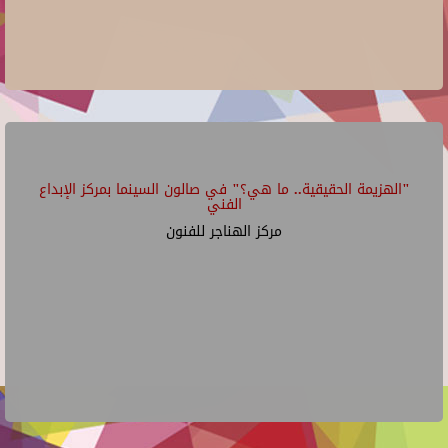
"الهزيمة الحقيقية.. ما هي؟" في صالون السينما بمركز الإبداع
الفني
مركز الهناجر للفنون